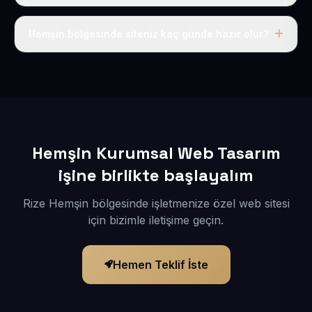
Tek fiyat uygulanır: yıllık 50 USD + KDV. Bu bedele alan
adı, hosting, SSL ve temel SEO da dahildir.
Hemşin bölgesinde siteniz kaç günde hazır olur?
İçerikleriniz elimize geçtikten sonra siteniz 1-3 iş günü
içerisinde yayına alınır.
Hemşin Kurumsal Web Tasarım
işine birlikte başlayalım
Rize Hemşin bölgesinde işletmenize özel web sitesi
için bizimle iletişime geçin.
Hemen Teklif İste