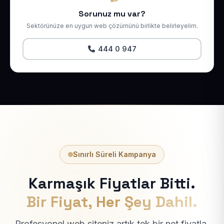
Sorunuz mu var?
Sektörünüze en uygun web çözümünü birlikte belirleyelim.
444 0 947
Sınırlı Süreli Kampanya
Karmaşık Fiyatlar Bitti.
Bir Fiyat, Her Şey Dahil.
Profesyonel web siteniz artık tek bir net fiyatla.