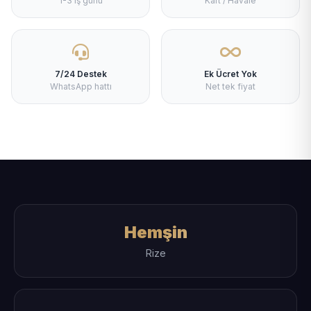
1-3 iş günü
Kart / Havale
7/24 Destek
Ek Ücret Yok
WhatsApp hattı
Net tek fiyat
Hemşin
Rize