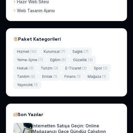
Hazır Web Sitesi
Web Tasarım Ajansı
Paket Kategorileri
Hizmet
(10)
Kurumsal
(7)
Sağlık
(7)
Yeme-İçme
(7)
Eğitim
(5)
Güzellik
(3)
Hukuk
(3)
Turizm
(3)
E-Ticaret
(2)
Spor
(2)
Tanıtım
(2)
Emlak
(1)
Finans
(1)
Mağaza
(1)
Yayıncılık
(1)
Son Yazılar
İnternetten Satışa Geçin: Online
Mağazanızı Gece Gündüz Çalıştırın