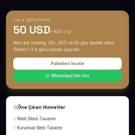
TEK & ŞEFFAF FIYAT
50 USD
+ KDV / yıl
Alan adı, hosting, SSL, SEO ve 30 gün destek dahil.
Siteniz 1-3 iş günü içinde yayında.
Paketleri İncele
WhatsApp'tan Sor
Öne Çıkan Hizmetler
Web Sitesi Tasarımı
Kurumsal Web Tasarım