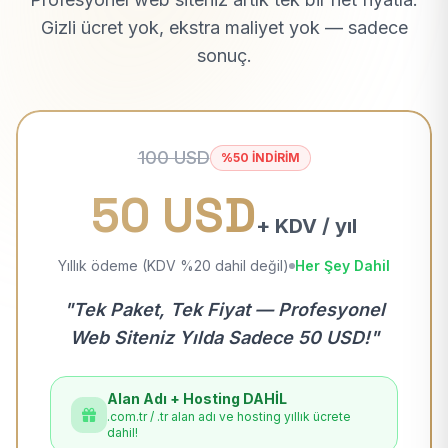
Gizli ücret yok, ekstra maliyet yok — sadece
sonuç.
100 USD
%50 İNDİRİM
50 USD
+ KDV / yıl
Yıllık ödeme (KDV %20 dahil değil)
Her Şey Dahil
"Tek Paket, Tek Fiyat — Profesyonel
Web Siteniz Yılda Sadece 50 USD!"
Alan Adı + Hosting DAHİL
.com.tr / .tr alan adı ve hosting yıllık ücrete
dahil!