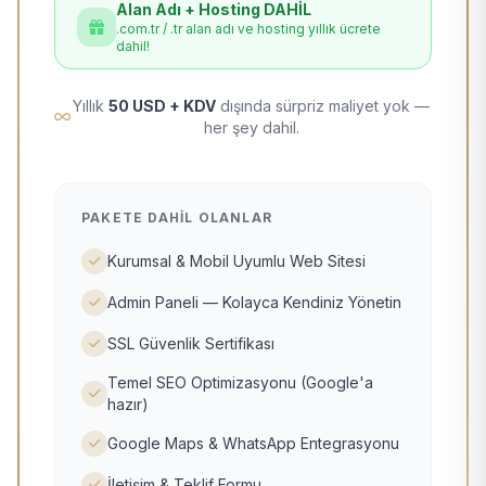
Alan Adı + Hosting DAHİL
.com.tr / .tr alan adı ve hosting yıllık ücrete
dahil!
Yıllık
50 USD + KDV
dışında sürpriz maliyet yok —
her şey dahil.
PAKETE DAHIL OLANLAR
Kurumsal & Mobil Uyumlu Web Sitesi
Admin Paneli — Kolayca Kendiniz Yönetin
SSL Güvenlik Sertifikası
Temel SEO Optimizasyonu (Google'a
hazır)
Google Maps & WhatsApp Entegrasyonu
İletişim & Teklif Formu