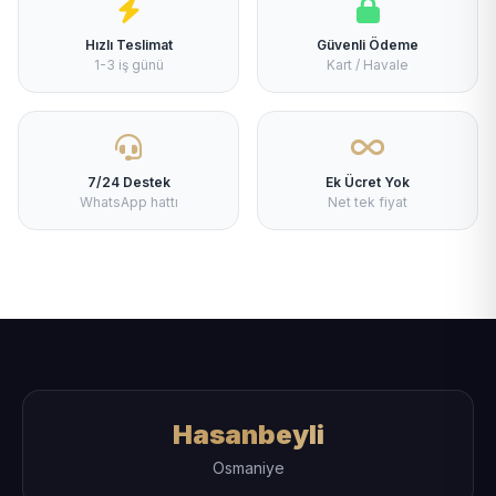
Hızlı Teslimat
Güvenli Ödeme
1-3 iş günü
Kart / Havale
7/24 Destek
Ek Ücret Yok
WhatsApp hattı
Net tek fiyat
Hasanbeyli
Osmaniye