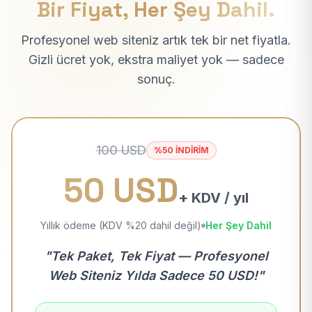
Bir Fiyat, Her Şey Dahil.
Profesyonel web siteniz artık tek bir net fiyatla.
Gizli ücret yok, ekstra maliyet yok — sadece
sonuç.
100 USD
%50 İNDİRİM
50 USD
+ KDV / yıl
Yıllık ödeme (KDV %20 dahil değil)
Her Şey Dahil
"Tek Paket, Tek Fiyat — Profesyonel
Web Siteniz Yılda Sadece 50 USD!"