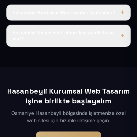
Hasanbeyli Kurumsal Web Tasarım fiyatı nedir?
Tek fiyat uygulanır: yıllık 50 USD + KDV. Bu bedele alan
adı, hosting, SSL ve temel SEO da dahildir.
Hasanbeyli bölgesinde siteniz kaç günde hazır
olur?
İçerikleriniz elimize geçtikten sonra siteniz 1-3 iş günü
içerisinde yayına alınır.
Hasanbeyli Kurumsal Web Tasarım
işine birlikte başlayalım
Osmaniye Hasanbeyli bölgesinde işletmenize özel
web sitesi için bizimle iletişime geçin.