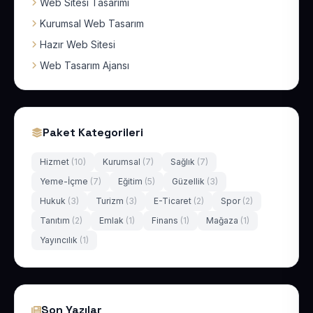
Web Sitesi Tasarımı
Kurumsal Web Tasarım
Hazır Web Sitesi
Web Tasarım Ajansı
Paket Kategorileri
Hizmet
(10)
Kurumsal
(7)
Sağlık
(7)
Yeme-İçme
(7)
Eğitim
(5)
Güzellik
(3)
Hukuk
(3)
Turizm
(3)
E-Ticaret
(2)
Spor
(2)
Tanıtım
(2)
Emlak
(1)
Finans
(1)
Mağaza
(1)
Yayıncılık
(1)
Son Yazılar