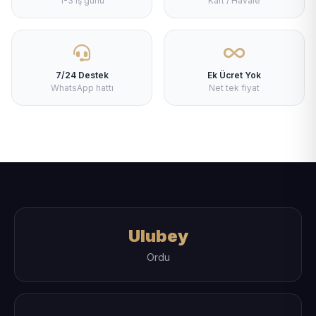
1-3 iş günü
Kart / Havale
7/24 Destek
Ek Ücret Yok
WhatsApp hattı
Net tek fiyat
Ulubey
Ordu