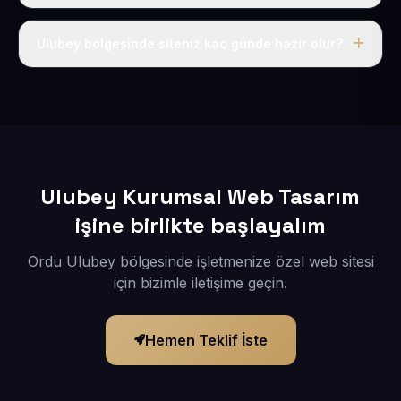
Tek fiyat uygulanır: yıllık 50 USD + KDV. Bu bedele alan
adı, hosting, SSL ve temel SEO da dahildir.
Ulubey bölgesinde siteniz kaç günde hazır olur?
İçerikleriniz elimize geçtikten sonra siteniz 1-3 iş günü
içerisinde yayına alınır.
Ulubey Kurumsal Web Tasarım
işine birlikte başlayalım
Ordu Ulubey bölgesinde işletmenize özel web sitesi
için bizimle iletişime geçin.
Hemen Teklif İste