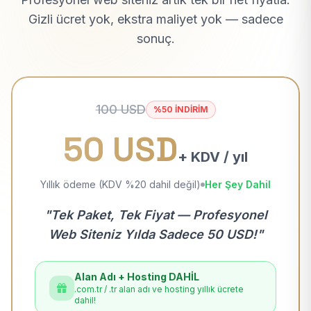
Gizli ücret yok, ekstra maliyet yok — sadece
sonuç.
100 USD
%50 İNDİRİM
50 USD
+ KDV / yıl
Yıllık ödeme (KDV %20 dahil değil)
Her Şey Dahil
"Tek Paket, Tek Fiyat — Profesyonel
Web Siteniz Yılda Sadece 50 USD!"
Alan Adı + Hosting DAHİL
.com.tr / .tr alan adı ve hosting yıllık ücrete
dahil!