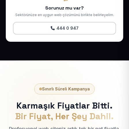
Sorunuz mu var?
Sektörünüze en uygun web çözümünü birlikte belirleyelim.
444 0 947
Sınırlı Süreli Kampanya
Karmaşık Fiyatlar Bitti.
Bir Fiyat, Her Şey Dahil.
Profesyonel web siteniz artık tek bir net fiyatla.