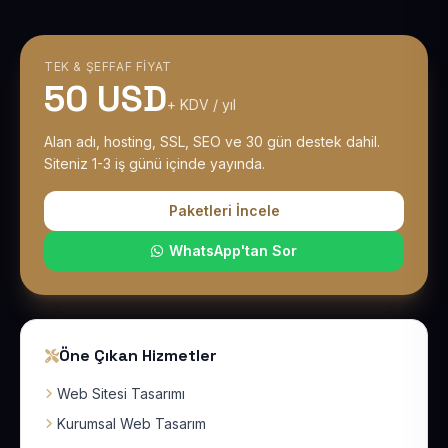
TEK & ŞEFFAF FIYAT
50 USD
+ KDV / yıl
Alan adı, hosting, SSL, SEO ve 30 gün destek dahil.
Siteniz 1-3 iş günü içinde yayında.
Paketleri İncele
WhatsApp'tan Sor
Öne Çıkan Hizmetler
Web Sitesi Tasarımı
Kurumsal Web Tasarım