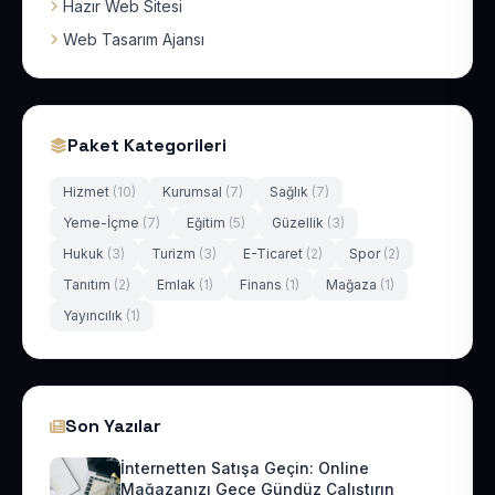
Hazır Web Sitesi
Web Tasarım Ajansı
Paket Kategorileri
Hizmet
(10)
Kurumsal
(7)
Sağlık
(7)
Yeme-İçme
(7)
Eğitim
(5)
Güzellik
(3)
Hukuk
(3)
Turizm
(3)
E-Ticaret
(2)
Spor
(2)
Tanıtım
(2)
Emlak
(1)
Finans
(1)
Mağaza
(1)
Yayıncılık
(1)
Son Yazılar
İnternetten Satışa Geçin: Online
Mağazanızı Gece Gündüz Çalıştırın