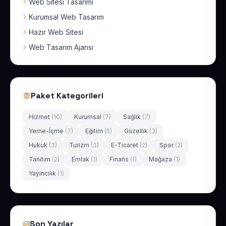
Web Sitesi Tasarımı
Kurumsal Web Tasarım
Hazır Web Sitesi
Web Tasarım Ajansı
Paket Kategorileri
Hizmet
(10)
Kurumsal
(7)
Sağlık
(7)
Yeme-İçme
(7)
Eğitim
(5)
Güzellik
(3)
Hukuk
(3)
Turizm
(3)
E-Ticaret
(2)
Spor
(2)
Tanıtım
(2)
Emlak
(1)
Finans
(1)
Mağaza
(1)
Yayıncılık
(1)
Son Yazılar