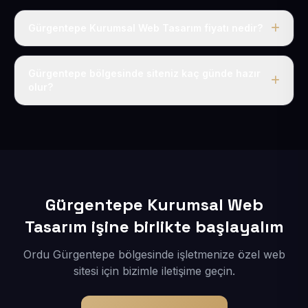
Gürgentepe Kurumsal Web Tasarım fiyatı nedir?
Tek fiyat uygulanır: yıllık 50 USD + KDV. Bu bedele alan
adı, hosting, SSL ve temel SEO da dahildir.
Gürgentepe bölgesinde siteniz kaç günde hazır
olur?
İçerikleriniz elimize geçtikten sonra siteniz 1-3 iş günü
içerisinde yayına alınır.
Gürgentepe Kurumsal Web
Tasarım işine birlikte başlayalım
Ordu Gürgentepe bölgesinde işletmenize özel web
sitesi için bizimle iletişime geçin.