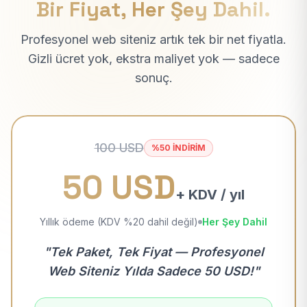
Bir Fiyat, Her Şey Dahil.
Profesyonel web siteniz artık tek bir net fiyatla.
Gizli ücret yok, ekstra maliyet yok — sadece
sonuç.
100 USD
%50 İNDİRİM
50 USD
+ KDV / yıl
Yıllık ödeme (KDV %20 dahil değil)
Her Şey Dahil
"Tek Paket, Tek Fiyat — Profesyonel
Web Siteniz Yılda Sadece 50 USD!"