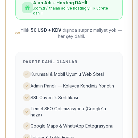
Alan Adı + Hosting DAHİL
.com.tr / .tr alan adı ve hosting yıllık ücrete
dahil!
Yıllık
50 USD + KDV
dışında sürpriz maliyet yok —
her şey dahil.
PAKETE DAHIL OLANLAR
Kurumsal & Mobil Uyumlu Web Sitesi
Admin Paneli — Kolayca Kendiniz Yönetin
SSL Güvenlik Sertifikası
Temel SEO Optimizasyonu (Google'a
hazır)
Google Maps & WhatsApp Entegrasyonu
İletişim & Teklif Formu