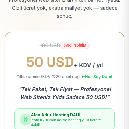
Gizli ücret yok, ekstra maliyet yok — sadece
sonuç.
100 USD
%50 İNDİRİM
50 USD
+ KDV / yıl
Yıllık ödeme (KDV %20 dahil değil)
Her Şey Dahil
"Tek Paket, Tek Fiyat — Profesyonel
Web Siteniz Yılda Sadece 50 USD!"
Alan Adı + Hosting DAHİL
.com.tr / .tr alan adı ve hosting yıllık ücrete
dahil!