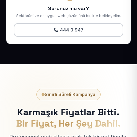
Sorunuz mu var?
Sektörünüze en uygun web çözümünü birlikte belirleyelim.
444 0 947
Sınırlı Süreli Kampanya
Karmaşık Fiyatlar Bitti.
Bir Fiyat, Her Şey Dahil.
Profesyonel web siteniz artık tek bir net fiyatla.