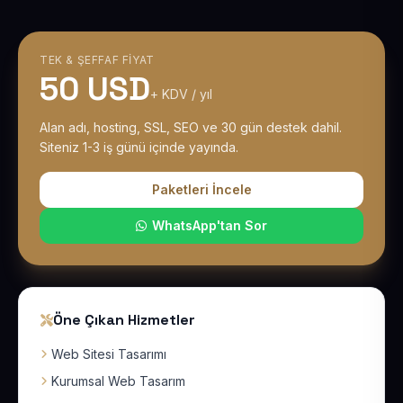
TEK & ŞEFFAF FIYAT
50 USD
+ KDV / yıl
Alan adı, hosting, SSL, SEO ve 30 gün destek dahil.
Siteniz 1-3 iş günü içinde yayında.
Paketleri İncele
WhatsApp'tan Sor
Öne Çıkan Hizmetler
Web Sitesi Tasarımı
Kurumsal Web Tasarım