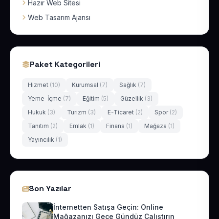
Hazır Web Sitesi
Web Tasarım Ajansı
Paket Kategorileri
Hizmet
(10)
Kurumsal
(7)
Sağlık
(7)
Yeme-İçme
(7)
Eğitim
(5)
Güzellik
(3)
Hukuk
(3)
Turizm
(3)
E-Ticaret
(2)
Spor
(2)
Tanıtım
(2)
Emlak
(1)
Finans
(1)
Mağaza
(1)
Yayıncılık
(1)
Son Yazılar
İnternetten Satışa Geçin: Online
Mağazanızı Gece Gündüz Çalıştırın