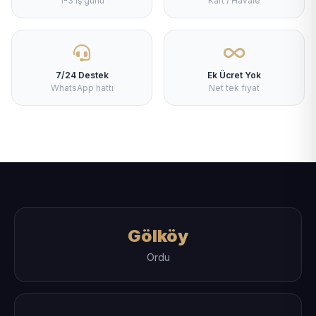
1-3 iş günü
Kart / Havale
7/24 Destek
Ek Ücret Yok
WhatsApp hattı
Net tek fiyat
Gölköy
Ordu