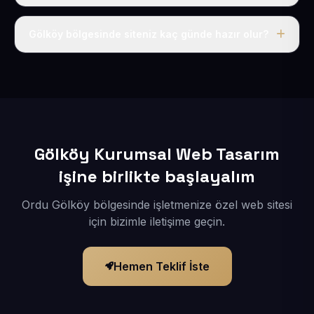
Tek fiyat uygulanır: yıllık 50 USD + KDV. Bu bedele alan
adı, hosting, SSL ve temel SEO da dahildir.
Gölköy bölgesinde siteniz kaç günde hazır olur?
İçerikleriniz elimize geçtikten sonra siteniz 1-3 iş günü
içerisinde yayına alınır.
Gölköy Kurumsal Web Tasarım
işine birlikte başlayalım
Ordu Gölköy bölgesinde işletmenize özel web sitesi
için bizimle iletişime geçin.
Hemen Teklif İste