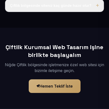
adı, hosting, SSL ve temel SEO da dahildir.
Çiftlik bölgesinde siteniz kaç günde hazır olur?
İçerikleriniz elimize geçtikten sonra siteniz 1-3 iş günü
içerisinde yayına alınır.
Çiftlik Kurumsal Web Tasarım işine
birlikte başlayalım
Niğde Çiftlik bölgesinde işletmenize özel web sitesi için
bizimle iletişime geçin.
Hemen Teklif İste