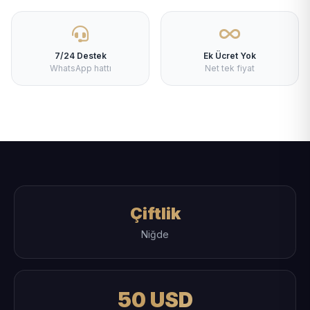
7/24 Destek
Ek Ücret Yok
WhatsApp hattı
Net tek fiyat
Çiftlik
Niğde
50 USD