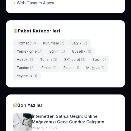
Web Tasarım Ajansı
Paket Kategorileri
Hizmet
(10)
Kurumsal
(7)
Sağlık
(7)
Yeme-İçme
(7)
Eğitim
(5)
Güzellik
(3)
Hukuk
(3)
Turizm
(3)
E-Ticaret
(2)
Spor
(2)
Tanıtım
(2)
Emlak
(1)
Finans
(1)
Mağaza
(1)
Yayıncılık
(1)
Son Yazılar
İnternetten Satışa Geçin: Online
Mağazanızı Gece Gündüz Çalıştırın
29 Mayıs 2026