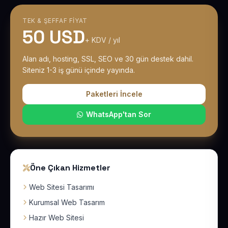
TEK & ŞEFFAF FIYAT
50 USD
+ KDV / yıl
Alan adı, hosting, SSL, SEO ve 30 gün destek dahil.
Siteniz 1-3 iş günü içinde yayında.
Paketleri İncele
WhatsApp'tan Sor
Öne Çıkan Hizmetler
Web Sitesi Tasarımı
Kurumsal Web Tasarım
Hazır Web Sitesi