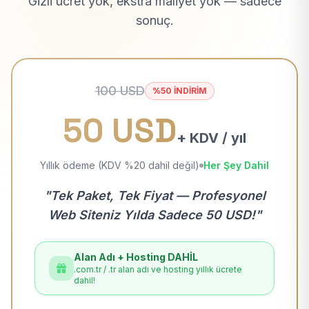
Gizli ücret yok, ekstra maliyet yok — sadece
sonuç.
100 USD
%50 İNDİRİM
50 USD
+ KDV / yıl
Yıllık ödeme (KDV %20 dahil değil)
Her Şey Dahil
"Tek Paket, Tek Fiyat — Profesyonel
Web Siteniz Yılda Sadece 50 USD!"
Alan Adı + Hosting DAHİL
.com.tr / .tr alan adı ve hosting yıllık ücrete
dahil!