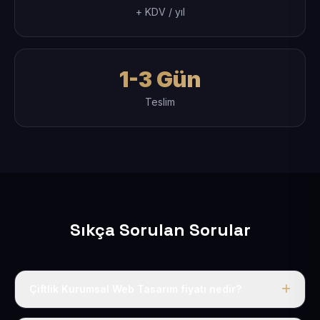
+ KDV / yıl
1-3 Gün
Teslim
Sıkça Sorulan Sorular
Çiftlik Kurumsal Web Tasarım fiyatı nedir?
Tek fiyat uygulanır: yıllık 50 USD + KDV. Bu bedele alan