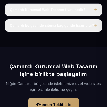
Çamardı Kurumsal Web Tasarım fiyatı nedir?
Tek fiyat uygulanır: yıllık 50 USD + KDV. Bu bedele alan
adı, hosting, SSL ve temel SEO da dahildir.
Çamardı bölgesinde siteniz kaç günde hazır olur?
İçerikleriniz elimize geçtikten sonra siteniz 1-3 iş günü
içerisinde yayına alınır.
Çamardı Kurumsal Web Tasarım
işine birlikte başlayalım
Niğde Çamardı bölgesinde işletmenize özel web sitesi
için bizimle iletişime geçin.
Hemen Teklif İste