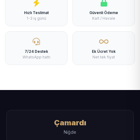
Hızlı Teslimat
Güvenli Ödeme
1-3 iş günü
Kart / Havale
7/24 Destek
Ek Ücret Yok
WhatsApp hattı
Net tek fiyat
Çamardı
Niğde