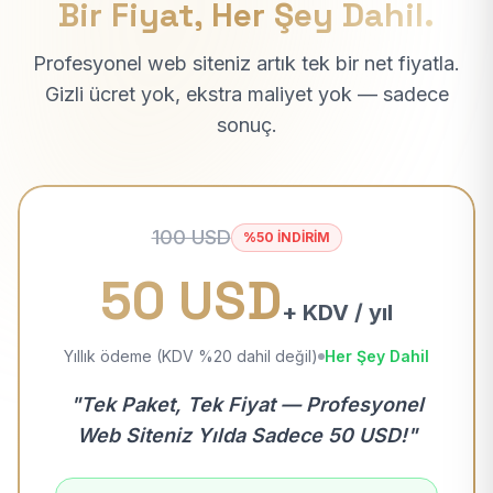
Bir Fiyat, Her Şey Dahil.
Profesyonel web siteniz artık tek bir net fiyatla.
Gizli ücret yok, ekstra maliyet yok — sadece
sonuç.
100 USD
%50 İNDİRİM
50 USD
+ KDV / yıl
Yıllık ödeme (KDV %20 dahil değil)
Her Şey Dahil
"Tek Paket, Tek Fiyat — Profesyonel
Web Siteniz Yılda Sadece 50 USD!"