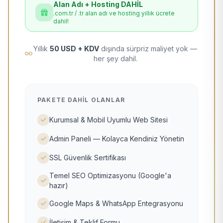
Alan Adı + Hosting DAHİL
.com.tr / .tr alan adı ve hosting yıllık ücrete
dahil!
Yıllık
50 USD + KDV
dışında sürpriz maliyet yok —
her şey dahil.
PAKETE DAHIL OLANLAR
Kurumsal & Mobil Uyumlu Web Sitesi
Admin Paneli — Kolayca Kendiniz Yönetin
SSL Güvenlik Sertifikası
Temel SEO Optimizasyonu (Google'a
hazır)
Google Maps & WhatsApp Entegrasyonu
İletişim & Teklif Formu