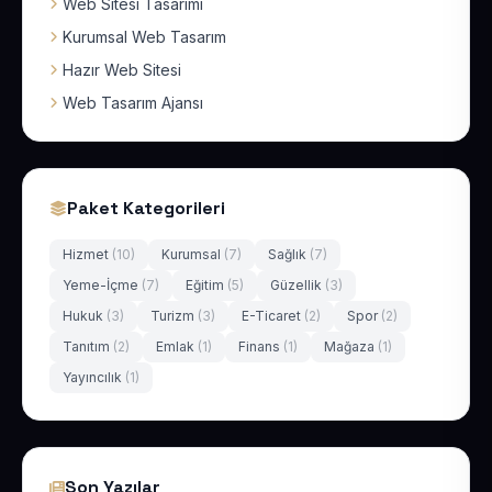
Web Sitesi Tasarımı
Kurumsal Web Tasarım
Hazır Web Sitesi
Web Tasarım Ajansı
Paket Kategorileri
Hizmet
(10)
Kurumsal
(7)
Sağlık
(7)
Yeme-İçme
(7)
Eğitim
(5)
Güzellik
(3)
Hukuk
(3)
Turizm
(3)
E-Ticaret
(2)
Spor
(2)
Tanıtım
(2)
Emlak
(1)
Finans
(1)
Mağaza
(1)
Yayıncılık
(1)
Son Yazılar