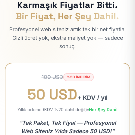
Karmaşık Fiyatlar Bitti.
Bir Fiyat, Her Şey Dahil.
Profesyonel web siteniz artık tek bir net fiyatla.
Gizli ücret yok, ekstra maliyet yok — sadece
sonuç.
100 USD
%50 İNDİRİM
50 USD
+ KDV / yıl
Yıllık ödeme (KDV %20 dahil değil)
Her Şey Dahil
"Tek Paket, Tek Fiyat — Profesyonel
Web Siteniz Yılda Sadece 50 USD!"