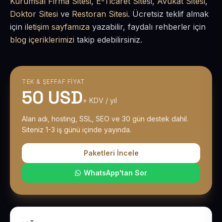
Kurumsal Firma Sitesi
,
E-Ticaret Sitesi
,
Avukat Sitesi
,
Doktor Sitesi
ve
Restoran Sitesi
. Ücretsiz teklif almak
için
iletişim sayfamıza
yazabilir, faydalı rehberler için
blog içeriklerimizi
takip edebilirsiniz.
TEK & ŞEFFAF FIYAT
50 USD
+ KDV / yıl
Alan adı, hosting, SSL, SEO ve 30 gün destek dahil.
Siteniz 1-3 iş günü içinde yayında.
Paketleri İncele
WhatsApp'tan Sor