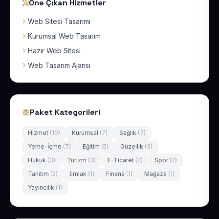
Öne Çıkan Hizmetler
Web Sitesi Tasarımı
Kurumsal Web Tasarım
Hazır Web Sitesi
Web Tasarım Ajansı
Paket Kategorileri
Hizmet
(10)
Kurumsal
(7)
Sağlık
(7)
Yeme-İçme
(7)
Eğitim
(5)
Güzellik
(3)
Hukuk
(3)
Turizm
(3)
E-Ticaret
(2)
Spor
(2)
Tanıtım
(2)
Emlak
(1)
Finans
(1)
Mağaza
(1)
Yayıncılık
(1)