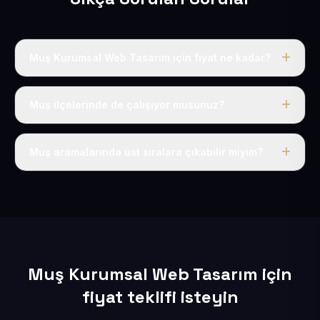
Muş Kurumsal Web Tasarım için fiyat ne kadar?
Muş dahil Türkiye’nin her yerinde geçerli yıllık tek
fiyatımız 50 USD + KDV’dir. Alan adı, hosting, SSL ve
Muş ilçelerinde de çalışıyor musunuz?
temel SEO bu fiyatın içindedir.
Elbette; Muş iline bağlı bütün ilçelere uzaktan ve
eksiksiz şekilde hizmet sunuyoruz.
Muş aramalarında üst sıralara çıkabilir miyim?
Sitenizi Muş odaklı yerel SEO ve AEO içerikleriyle
kuruyoruz; böylece bölgesel aramalarda daha kolay
bulunur hale gelirsiniz.
Muş Kurumsal Web Tasarım için
fiyat teklifi isteyin