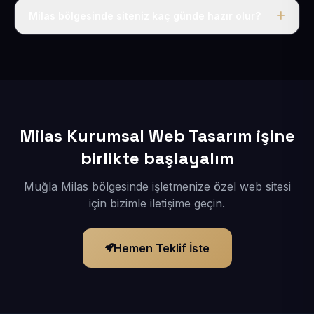
adı, hosting, SSL ve temel SEO da dahildir.
Milas bölgesinde siteniz kaç günde hazır olur?
İçerikleriniz elimize geçtikten sonra siteniz 1-3 iş günü
içerisinde yayına alınır.
Milas Kurumsal Web Tasarım işine
birlikte başlayalım
Muğla Milas bölgesinde işletmenize özel web sitesi
için bizimle iletişime geçin.
Hemen Teklif İste