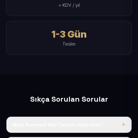
+ KDV / yıl
1-3 Gün
Teslim
Sıkça Sorulan Sorular
Milas Kurumsal Web Tasarım fiyatı nedir?
Tek fiyat uygulanır: yıllık 50 USD + KDV. Bu bedele alan