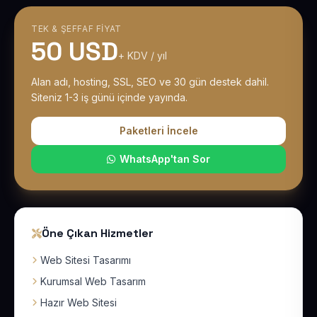
TEK & ŞEFFAF FIYAT
50 USD
+ KDV / yıl
Alan adı, hosting, SSL, SEO ve 30 gün destek dahil.
Siteniz 1-3 iş günü içinde yayında.
Paketleri İncele
WhatsApp'tan Sor
Öne Çıkan Hizmetler
Web Sitesi Tasarımı
Kurumsal Web Tasarım
Hazır Web Sitesi