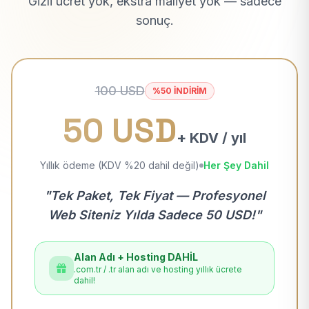
Gizli ücret yok, ekstra maliyet yok — sadece
sonuç.
100 USD
%50 İNDİRİM
50 USD
+ KDV / yıl
Yıllık ödeme (KDV %20 dahil değil)
Her Şey Dahil
"Tek Paket, Tek Fiyat — Profesyonel
Web Siteniz Yılda Sadece 50 USD!"
Alan Adı + Hosting DAHİL
.com.tr / .tr alan adı ve hosting yıllık ücrete
dahil!