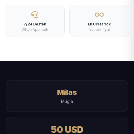
7/24 Destek
Ek Ücret Yok
WhatsApp hattı
Net tek fiyat
Milas
Muğla
50 USD