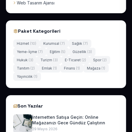
Web Tasarım Ajansı
Paket Kategorileri
Hizmet
(10)
Kurumsal
(7)
Sağlık
(7)
Yeme-İçme
(7)
Eğitim
(5)
Güzellik
(3)
Hukuk
(3)
Turizm
(3)
E-Ticaret
(2)
Spor
(2)
Tanıtım
(2)
Emlak
(1)
Finans
(1)
Mağaza
(1)
Yayıncılık
(1)
Son Yazılar
İnternetten Satışa Geçin: Online
Mağazanızı Gece Gündüz Çalıştırın
29 Mayıs 2026