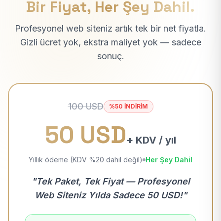
Bir Fiyat, Her Şey Dahil.
Profesyonel web siteniz artık tek bir net fiyatla.
Gizli ücret yok, ekstra maliyet yok — sadece
sonuç.
100 USD
%50 İNDİRİM
50 USD
+ KDV / yıl
Yıllık ödeme (KDV %20 dahil değil)
Her Şey Dahil
"Tek Paket, Tek Fiyat — Profesyonel
Web Siteniz Yılda Sadece 50 USD!"