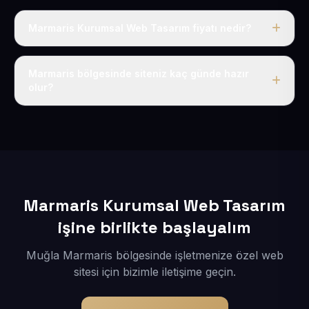
Marmaris Kurumsal Web Tasarım fiyatı nedir?
Tek fiyat uygulanır: yıllık 50 USD + KDV. Bu bedele alan
adı, hosting, SSL ve temel SEO da dahildir.
Marmaris bölgesinde siteniz kaç günde hazır
olur?
İçerikleriniz elimize geçtikten sonra siteniz 1-3 iş günü
içerisinde yayına alınır.
Marmaris Kurumsal Web Tasarım
işine birlikte başlayalım
Muğla Marmaris bölgesinde işletmenize özel web
sitesi için bizimle iletişime geçin.