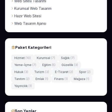
Web Sitesi Tasarımı
Kurumsal Web Tasarım
Hazır Web Sitesi
Web Tasarım Ajansı
Paket Kategorileri
Hizmet
(10)
Kurumsal
(7)
Sağlık
(7)
Yeme-İçme
(7)
Eğitim
(5)
Güzellik
(3)
Hukuk
(3)
Turizm
(3)
E-Ticaret
(2)
Spor
(2)
Tanıtım
(2)
Emlak
(1)
Finans
(1)
Mağaza
(1)
Yayıncılık
(1)
Son Yazılar