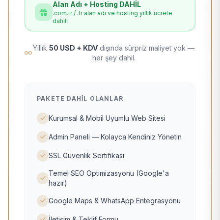
Alan Adı + Hosting DAHİL
.com.tr / .tr alan adı ve hosting yıllık ücrete
dahil!
Yıllık
50 USD + KDV
dışında sürpriz maliyet yok —
her şey dahil.
PAKETE DAHIL OLANLAR
Kurumsal & Mobil Uyumlu Web Sitesi
Admin Paneli — Kolayca Kendiniz Yönetin
SSL Güvenlik Sertifikası
Temel SEO Optimizasyonu (Google'a
hazır)
Google Maps & WhatsApp Entegrasyonu
İletişim & Teklif Formu