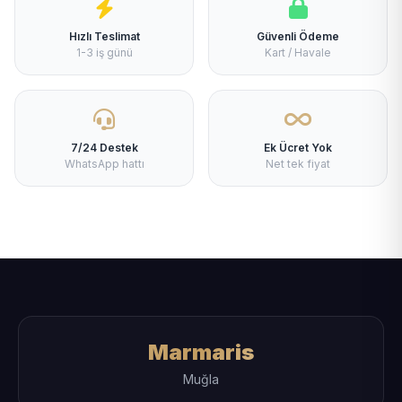
Hızlı Teslimat
Güvenli Ödeme
1-3 iş günü
Kart / Havale
7/24 Destek
Ek Ücret Yok
WhatsApp hattı
Net tek fiyat
Marmaris
Muğla