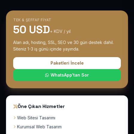
TEK & ŞEFFAF FIYAT
50 USD
+ KDV / yıl
Alan adı, hosting, SSL, SEO ve 30 gün destek dahil.
Siteniz 1-3 iş günü içinde yayında.
Paketleri İncele
WhatsApp'tan Sor
Öne Çıkan Hizmetler
Web Sitesi Tasarımı
Kurumsal Web Tasarım