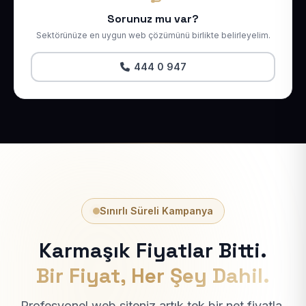
Sorunuz mu var?
Sektörünüze en uygun web çözümünü birlikte belirleyelim.
444 0 947
Sınırlı Süreli Kampanya
Karmaşık Fiyatlar Bitti.
Bir Fiyat, Her Şey Dahil.
Profesyonel web siteniz artık tek bir net fiyatla.