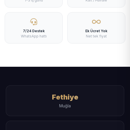
1-3 iş günü
Kart / Havale
7/24 Destek
Ek Ücret Yok
WhatsApp hattı
Net tek fiyat
Fethiye
Muğla