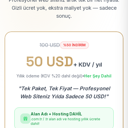
Gizli ücret yok, ekstra maliyet yok — sadece
sonuç.
100 USD
%50 İNDİRİM
50 USD
+ KDV / yıl
Yıllık ödeme (KDV %20 dahil değil)
Her Şey Dahil
"Tek Paket, Tek Fiyat — Profesyonel
Web Siteniz Yılda Sadece 50 USD!"
Alan Adı + Hosting DAHİL
.com.tr / .tr alan adı ve hosting yıllık ücrete
dahil!