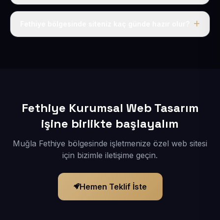
Tek fiyat uygulanır: yıllık 50 USD + KDV. Bu bedele alan
adı, hosting, SSL ve temel SEO da dahildir.
Fethiye bölgesinde siteniz kaç günde hazır olur?
İçerikleriniz elimize geçtikten sonra siteniz 1-3 iş günü
içerisinde yayına alınır.
Fethiye Kurumsal Web Tasarım
işine birlikte başlayalım
Muğla Fethiye bölgesinde işletmenize özel web sitesi
için bizimle iletişime geçin.
Hemen Teklif İste