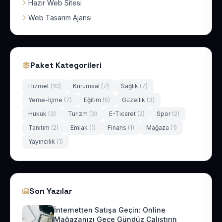
Hazır Web Sitesi
Web Tasarım Ajansı
Paket Kategorileri
Hizmet
(10)
Kurumsal
(7)
Sağlık
(7)
Yeme-İçme
(7)
Eğitim
(5)
Güzellik
(3)
Hukuk
(3)
Turizm
(3)
E-Ticaret
(2)
Spor
(2)
Tanıtım
(2)
Emlak
(1)
Finans
(1)
Mağaza
(1)
Yayıncılık
(1)
Son Yazılar
İnternetten Satışa Geçin: Online
Mağazanızı Gece Gündüz Çalıştırın