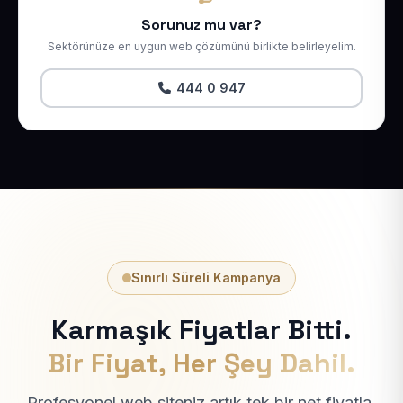
Sorunuz mu var?
Sektörünüze en uygun web çözümünü birlikte belirleyelim.
444 0 947
Sınırlı Süreli Kampanya
Karmaşık Fiyatlar Bitti.
Bir Fiyat, Her Şey Dahil.
Profesyonel web siteniz artık tek bir net fiyatla.