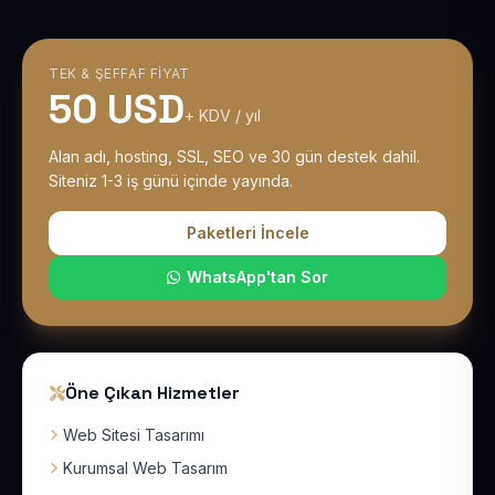
TEK & ŞEFFAF FIYAT
50 USD
+ KDV / yıl
Alan adı, hosting, SSL, SEO ve 30 gün destek dahil.
Siteniz 1-3 iş günü içinde yayında.
Paketleri İncele
WhatsApp'tan Sor
Öne Çıkan Hizmetler
Web Sitesi Tasarımı
Kurumsal Web Tasarım