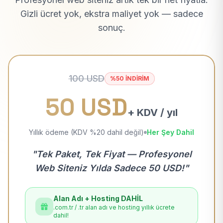
Gizli ücret yok, ekstra maliyet yok — sadece
sonuç.
100 USD
%50 İNDİRİM
50 USD
+ KDV / yıl
Yıllık ödeme (KDV %20 dahil değil)
Her Şey Dahil
"Tek Paket, Tek Fiyat — Profesyonel
Web Siteniz Yılda Sadece 50 USD!"
Alan Adı + Hosting DAHİL
.com.tr / .tr alan adı ve hosting yıllık ücrete
dahil!