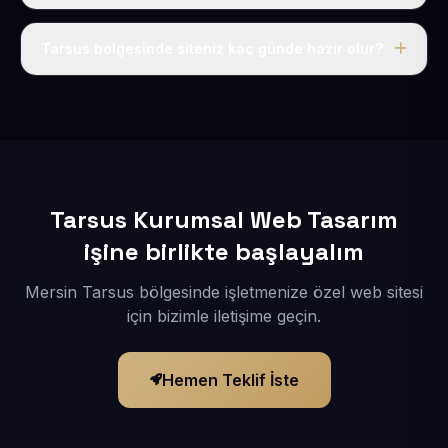
Tek fiyat uygulanır: yıllık 50 USD + KDV. Bu bedele alan
adı, hosting, SSL ve temel SEO da dahildir.
Tarsus bölgesinde siteniz kaç günde hazır olur?
İçerikleriniz elimize geçtikten sonra siteniz 1-3 iş günü
içerisinde yayına alınır.
Tarsus Kurumsal Web Tasarım
işine birlikte başlayalım
Mersin Tarsus bölgesinde işletmenize özel web sitesi
için bizimle iletişime geçin.
Hemen Teklif İste