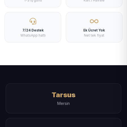
1-3 iş günü
Kart / Havale
7/24 Destek
Ek Ücret Yok
WhatsApp hattı
Net tek fiyat
Tarsus
Mersin