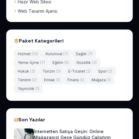
Hazır Web Sitesi
Web Tasarım Ajansı
Paket Kategorileri
Hizmet
(10)
Kurumsal
(7)
Sağlık
(7)
Yeme-İçme
(7)
Eğitim
(5)
Güzellik
(3)
Hukuk
(3)
Turizm
(3)
E-Ticaret
(2)
Spor
(2)
Tanıtım
(2)
Emlak
(1)
Finans
(1)
Mağaza
(1)
Yayıncılık
(1)
Son Yazılar
İnternetten Satışa Geçin: Online
Mağazanızı Gece Gündüz Çalıştırın