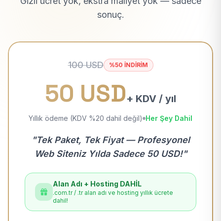
Gizli ücret yok, ekstra maliyet yok — sadece
sonuç.
100 USD
%50 İNDİRİM
50 USD
+ KDV / yıl
Yıllık ödeme (KDV %20 dahil değil)
Her Şey Dahil
"Tek Paket, Tek Fiyat — Profesyonel
Web Siteniz Yılda Sadece 50 USD!"
Alan Adı + Hosting DAHİL
.com.tr / .tr alan adı ve hosting yıllık ücrete
dahil!