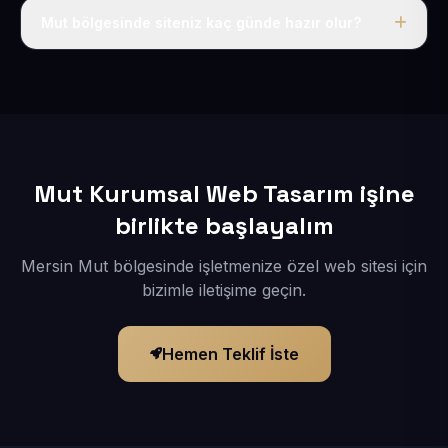
adı, hosting, SSL ve temel SEO da dahildir.
Mut bölgesinde siteniz kaç günde hazır olur?
İçerikleriniz elimize geçtikten sonra siteniz 1-3 iş günü
içerisinde yayına alınır.
Mut Kurumsal Web Tasarım işine
birlikte başlayalım
Mersin Mut bölgesinde işletmenize özel web sitesi için
bizimle iletişime geçin.
Hemen Teklif İste