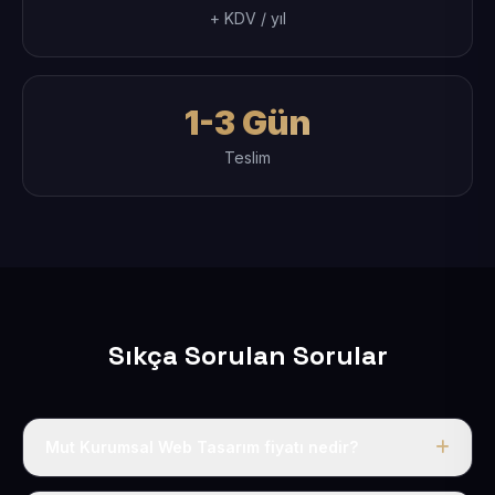
+ KDV / yıl
1-3 Gün
Teslim
Sıkça Sorulan Sorular
Mut Kurumsal Web Tasarım fiyatı nedir?
Tek fiyat uygulanır: yıllık 50 USD + KDV. Bu bedele alan