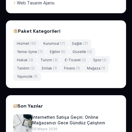
Web Tasarım Ajansı
Paket Kategorileri
Hizmet
(10)
Kurumsal
(7)
Sağlık
(7)
Yeme-İçme
(7)
Eğitim
(5)
Güzellik
(3)
Hukuk
(3)
Turizm
(3)
E-Ticaret
(2)
Spor
(2)
Tanıtım
(2)
Emlak
(1)
Finans
(1)
Mağaza
(1)
Yayıncılık
(1)
Son Yazılar
İnternetten Satışa Geçin: Online
Mağazanızı Gece Gündüz Çalıştırın
29 Mayıs 2026