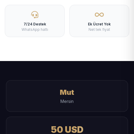
7/24 Destek
Ek Ücret Yok
WhatsApp hattı
Net tek fiyat
Mut
Mersin
50 USD