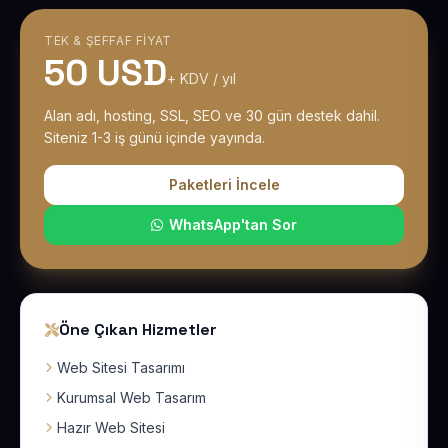
TEK & ŞEFFAF FIYAT
50 USD
+ KDV / yıl
Alan adı, hosting, SSL, SEO ve 30 gün destek dahil.
Siteniz 1-3 iş günü içinde yayında.
Paketleri İncele
WhatsApp'tan Sor
Öne Çıkan Hizmetler
Web Sitesi Tasarımı
Kurumsal Web Tasarım
Hazır Web Sitesi