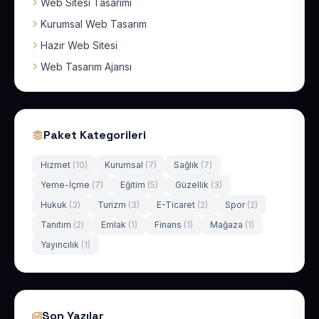
Web Sitesi Tasarımı
Kurumsal Web Tasarım
Hazır Web Sitesi
Web Tasarım Ajansı
Paket Kategorileri
Hizmet
(10)
Kurumsal
(7)
Sağlık
(7)
Yeme-İçme
(7)
Eğitim
(5)
Güzellik
(3)
Hukuk
(3)
Turizm
(3)
E-Ticaret
(2)
Spor
(2)
Tanıtım
(2)
Emlak
(1)
Finans
(1)
Mağaza
(1)
Yayıncılık
(1)
Son Yazılar