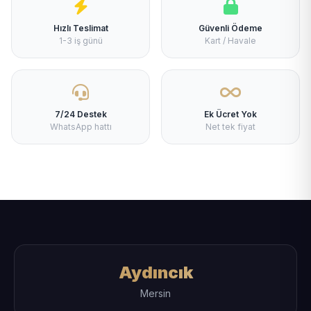
Hızlı Teslimat
Güvenli Ödeme
1-3 iş günü
Kart / Havale
7/24 Destek
Ek Ücret Yok
WhatsApp hattı
Net tek fiyat
Aydıncık
Mersin