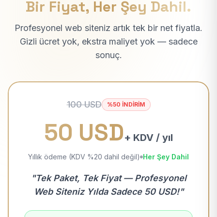
Bir Fiyat, Her Şey Dahil.
Profesyonel web siteniz artık tek bir net fiyatla.
Gizli ücret yok, ekstra maliyet yok — sadece
sonuç.
100 USD
%50 İNDİRİM
50 USD
+ KDV / yıl
Yıllık ödeme (KDV %20 dahil değil)
Her Şey Dahil
"Tek Paket, Tek Fiyat — Profesyonel
Web Siteniz Yılda Sadece 50 USD!"