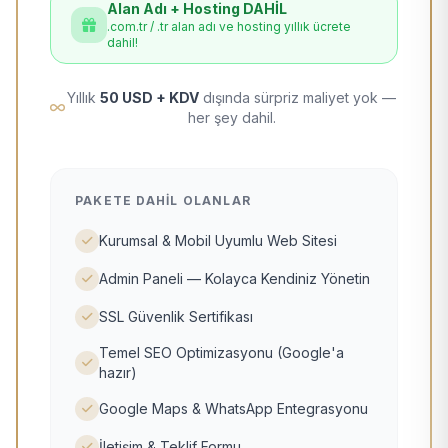
Alan Adı + Hosting DAHİL
.com.tr / .tr alan adı ve hosting yıllık ücrete
dahil!
Yıllık
50 USD + KDV
dışında sürpriz maliyet yok —
her şey dahil.
PAKETE DAHIL OLANLAR
Kurumsal & Mobil Uyumlu Web Sitesi
Admin Paneli — Kolayca Kendiniz Yönetin
SSL Güvenlik Sertifikası
Temel SEO Optimizasyonu (Google'a
hazır)
Google Maps & WhatsApp Entegrasyonu
İletişim & Teklif Formu