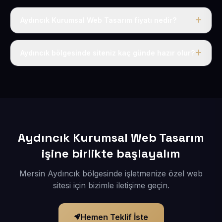
Aydıncık Kurumsal Web Tasarım fiyatı nedir?
Tek fiyat uygulanır: yıllık 50 USD + KDV. Bu bedele alan
adı, hosting, SSL ve temel SEO da dahildir.
Aydıncık bölgesinde siteniz kaç günde hazır olur?
İçerikleriniz elimize geçtikten sonra siteniz 1-3 iş günü
içerisinde yayına alınır.
Aydıncık Kurumsal Web Tasarım
işine birlikte başlayalım
Mersin Aydıncık bölgesinde işletmenize özel web
sitesi için bizimle iletişime geçin.
Hemen Teklif İste