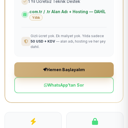
1 Yıl Ücretsiz Teknik Destek
.com.tr / .tr Alan Adı + Hosting — DAHİL
Yıllık
Gizli ücret yok. Ek maliyet yok. Yılda sadece
50 USD + KDV
— alan adı, hosting ve her şey
dahil.
Hemen Başlayalım
WhatsApp'tan Sor