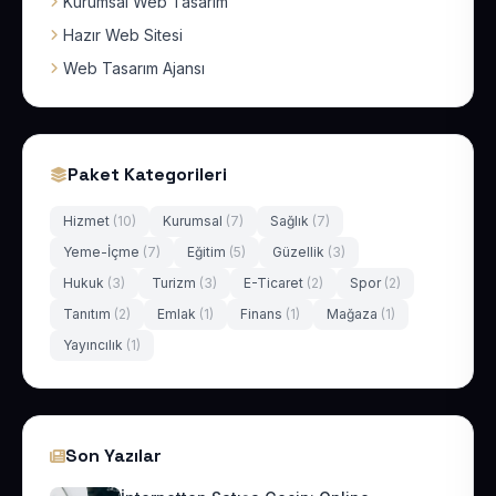
Kurumsal Web Tasarım
Hazır Web Sitesi
Web Tasarım Ajansı
Paket Kategorileri
Hizmet
(10)
Kurumsal
(7)
Sağlık
(7)
Yeme-İçme
(7)
Eğitim
(5)
Güzellik
(3)
Hukuk
(3)
Turizm
(3)
E-Ticaret
(2)
Spor
(2)
Tanıtım
(2)
Emlak
(1)
Finans
(1)
Mağaza
(1)
Yayıncılık
(1)
Son Yazılar