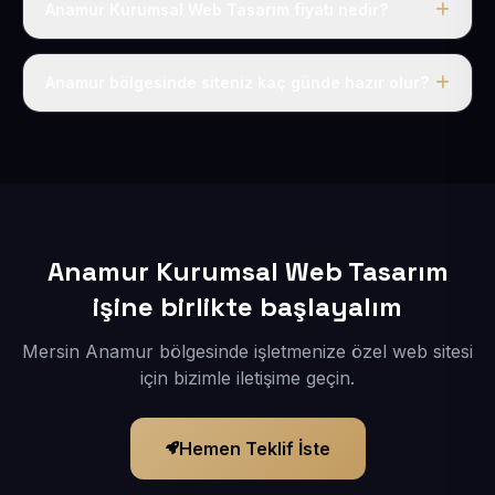
Anamur Kurumsal Web Tasarım fiyatı nedir?
Tek fiyat uygulanır: yıllık 50 USD + KDV. Bu bedele alan
adı, hosting, SSL ve temel SEO da dahildir.
Anamur bölgesinde siteniz kaç günde hazır olur?
İçerikleriniz elimize geçtikten sonra siteniz 1-3 iş günü
içerisinde yayına alınır.
Anamur Kurumsal Web Tasarım
işine birlikte başlayalım
Mersin Anamur bölgesinde işletmenize özel web sitesi
için bizimle iletişime geçin.
Hemen Teklif İste