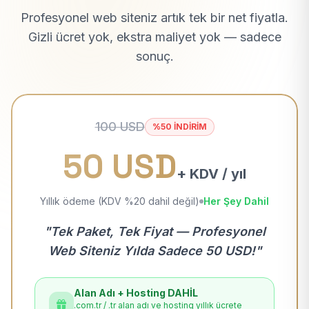
Profesyonel web siteniz artık tek bir net fiyatla.
Gizli ücret yok, ekstra maliyet yok — sadece
sonuç.
100 USD
%50 İNDİRİM
50 USD
+ KDV / yıl
Yıllık ödeme (KDV %20 dahil değil)
Her Şey Dahil
"Tek Paket, Tek Fiyat — Profesyonel
Web Siteniz Yılda Sadece 50 USD!"
Alan Adı + Hosting DAHİL
.com.tr / .tr alan adı ve hosting yıllık ücrete