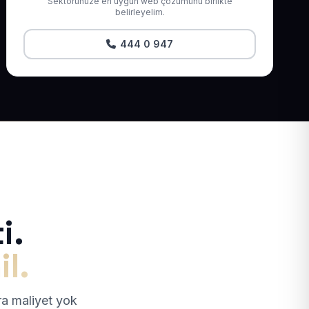
Sektörünüze en uygun web çözümünü birlikte
belirleyelim.
444 0 947
i.
il.
tra maliyet yok