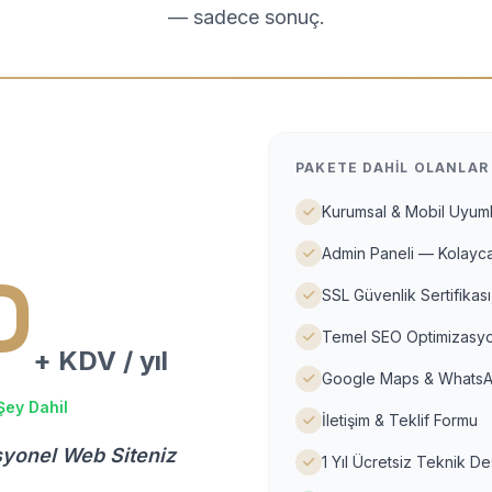
— sadece sonuç.
PAKETE DAHIL OLANLAR
Kurumsal & Mobil Uyuml
Admin Paneli — Kolayca
D
SSL Güvenlik Sertifikası
Temel SEO Optimizasyo
+ KDV / yıl
Google Maps & WhatsA
Şey Dahil
İletişim & Teklif Formu
syonel Web Siteniz
1 Yıl Ücretsiz Teknik D