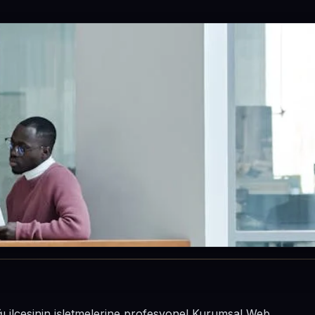
ı ilçesinin işletmelerine profesyonel Kurumsal Web