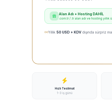
Alan Adı + Hosting DAHİL
.com.tr / .tr alan adı ve hosting yıllık 
Yıllık
50 USD + KDV
dışında sürpriz ma
Hızlı Teslimat
1-3 iş günü