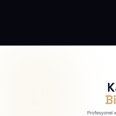
K
Bi
Profesyonel we