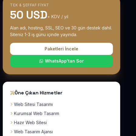
TEK & ŞEFFAF FIYAT
50 USD
+ KDV / yıl
Alan adı, hosting, SSL, SEO ve 30 gün destek dahil.
Siteniz 1-3 iş günü içinde yayında.
Paketleri İncele
WhatsApp'tan Sor
Öne Çıkan Hizmetler
Web Sitesi Tasarımı
Kurumsal Web Tasarım
Hazır Web Sitesi
Web Tasarım Ajansı