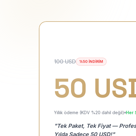
100 USD
%50 İNDİRİM
50 US
Yıllık ödeme (KDV %20 dahil değil)
Her 
"Tek Paket, Tek Fiyat — Profe
Yılda Sadece 50 USD!"