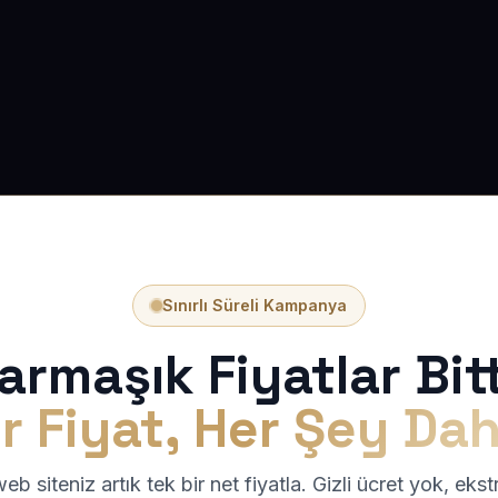
Sınırlı Süreli Kampanya
armaşık Fiyatlar Bitt
r Fiyat, Her Şey Dah
b siteniz artık tek bir net fiyatla. Gizli ücret yok, eks