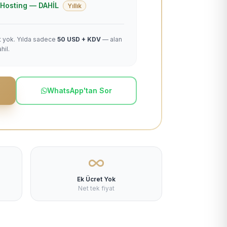
 + Hosting — DAHİL
Yıllık
et yok. Yılda sadece
50 USD + KDV
— alan
hil.
WhatsApp'tan Sor
Ek Ücret Yok
Net tek fiyat