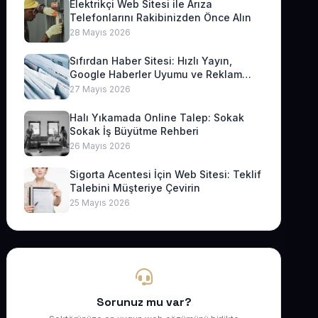
Elektrikçi Web Sitesi ile Arıza
Telefonlarını Rakibinizden Önce Alın
28 Mayıs 2026
Sıfırdan Haber Sitesi: Hızlı Yayın,
Google Haberler Uyumu ve Reklam
Geliri
27 Mayıs 2026
Halı Yıkamada Online Talep: Sokak
Sokak İş Büyütme Rehberi
26 Mayıs 2026
Sigorta Acentesi İçin Web Sitesi: Teklif
Talebini Müşteriye Çevirin
25 Mayıs 2026
Sorunuz mu var?