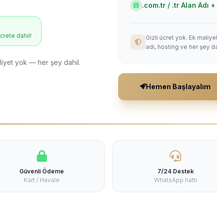
.com.tr / .tr Alan Adı
ücrete dahil!
Gizli ücret yok. Ek maliy
adı, hosting ve her şey da
liyet yok — her şey dahil.
Hemen Başlayalım
Güvenli Ödeme
7/24 Destek
Kart / Havale
WhatsApp hattı