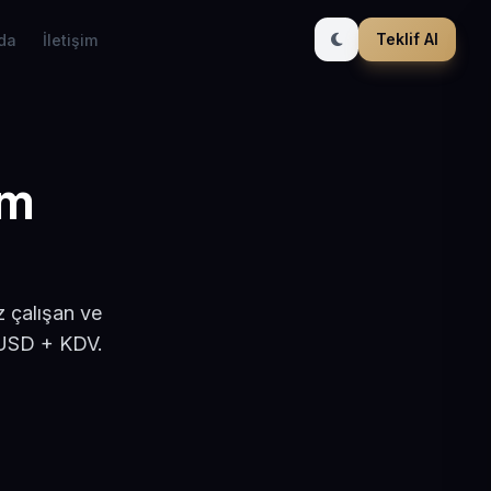
Teklif Al
da
İletişim
ım
z çalışan ve
 USD + KDV.