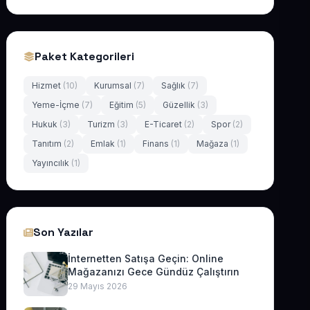
Paket Kategorileri
Hizmet
(10)
Kurumsal
(7)
Sağlık
(7)
Yeme-İçme
(7)
Eğitim
(5)
Güzellik
(3)
Hukuk
(3)
Turizm
(3)
E-Ticaret
(2)
Spor
(2)
Tanıtım
(2)
Emlak
(1)
Finans
(1)
Mağaza
(1)
Yayıncılık
(1)
Son Yazılar
İnternetten Satışa Geçin: Online
Mağazanızı Gece Gündüz Çalıştırın
29 Mayıs 2026