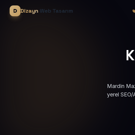
Dizayn
Web Tasarım
K
Mardin Mazı
yerel SEO/