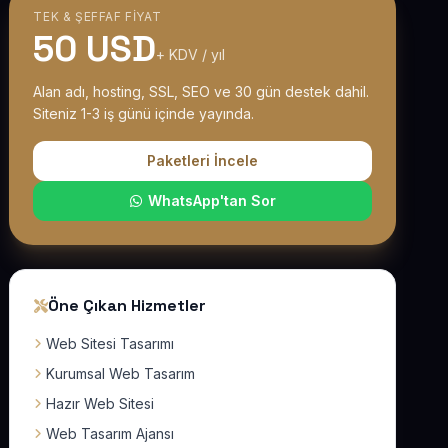
TEK & ŞEFFAF FIYAT
50 USD
+ KDV / yıl
Alan adı, hosting, SSL, SEO ve 30 gün destek dahil.
Siteniz 1-3 iş günü içinde yayında.
Paketleri İncele
WhatsApp'tan Sor
Öne Çıkan Hizmetler
Web Sitesi Tasarımı
Kurumsal Web Tasarım
Hazır Web Sitesi
Web Tasarım Ajansı