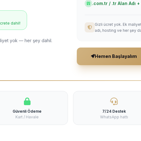
.com.tr / .tr Alan Adı
ücrete dahil!
Gizli ücret yok. Ek maliy
adı, hosting ve her şey da
liyet yok — her şey dahil.
Hemen Başlayalım
Güvenli Ödeme
7/24 Destek
Kart / Havale
WhatsApp hattı