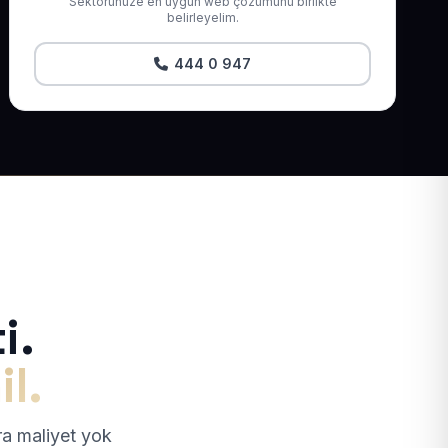
Sektörünüze en uygun web çözümünü birlikte
belirleyelim.
444 0 947
i.
il.
tra maliyet yok