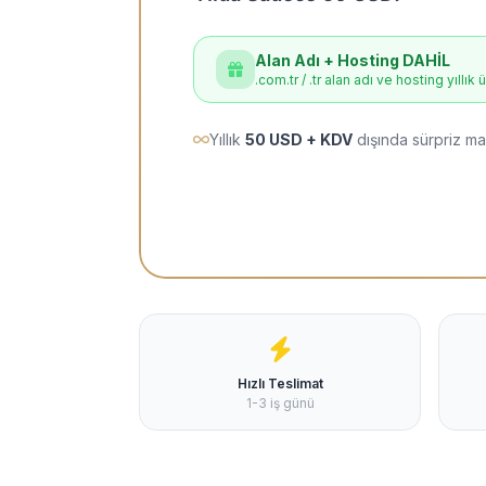
Alan Adı + Hosting DAHİL
.com.tr / .tr alan adı ve hosting yıllık 
Yıllık
50 USD + KDV
dışında sürpriz ma
Hızlı Teslimat
1-3 iş günü