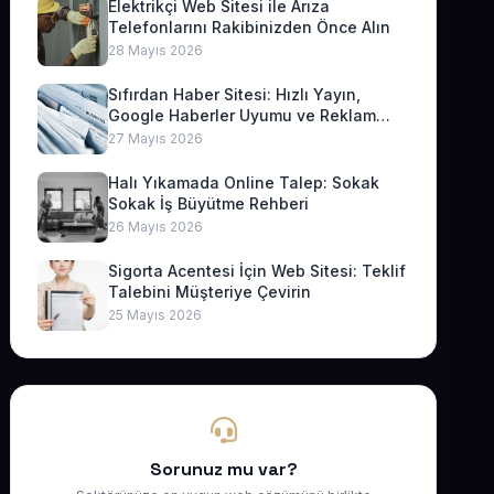
Elektrikçi Web Sitesi ile Arıza
Telefonlarını Rakibinizden Önce Alın
28 Mayıs 2026
Sıfırdan Haber Sitesi: Hızlı Yayın,
Google Haberler Uyumu ve Reklam
Geliri
27 Mayıs 2026
Halı Yıkamada Online Talep: Sokak
Sokak İş Büyütme Rehberi
26 Mayıs 2026
Sigorta Acentesi İçin Web Sitesi: Teklif
Talebini Müşteriye Çevirin
25 Mayıs 2026
Sorunuz mu var?