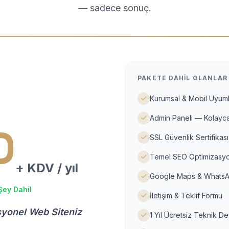
— sadece sonuç.
PAKETE DAHIL OLANLAR
Kurumsal & Mobil Uyuml
Admin Paneli — Kolayca
D
SSL Güvenlik Sertifikası
Temel SEO Optimizasyo
+ KDV / yıl
Google Maps & WhatsA
Şey Dahil
İletişim & Teklif Formu
syonel Web Siteniz
1 Yıl Ücretsiz Teknik D