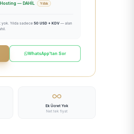
 + Hosting — DAHİL
Yıllık
et yok. Yılda sadece
50 USD + KDV
— alan
hil.
WhatsApp'tan Sor
Ek Ücret Yok
Net tek fiyat