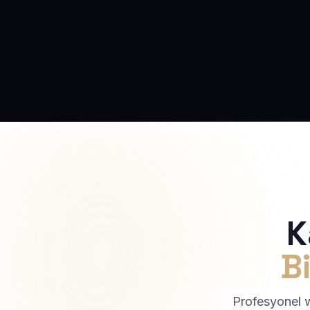
K
Bi
Profesyonel we