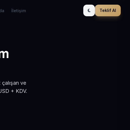
Teklif Al
da
İletişim
ım
 çalışan ve
 USD + KDV.