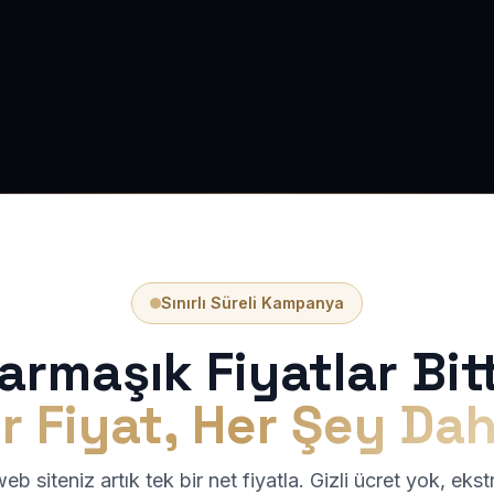
Sınırlı Süreli Kampanya
armaşık Fiyatlar Bitt
r Fiyat, Her Şey Dah
b siteniz artık tek bir net fiyatla. Gizli ücret yok, eks