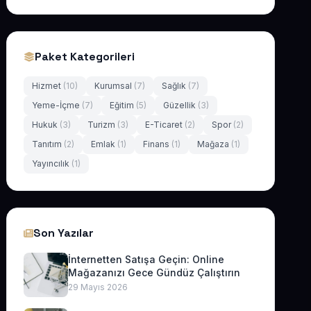
Paket Kategorileri
Hizmet
(10)
Kurumsal
(7)
Sağlık
(7)
Yeme-İçme
(7)
Eğitim
(5)
Güzellik
(3)
Hukuk
(3)
Turizm
(3)
E-Ticaret
(2)
Spor
(2)
Tanıtım
(2)
Emlak
(1)
Finans
(1)
Mağaza
(1)
Yayıncılık
(1)
Son Yazılar
İnternetten Satışa Geçin: Online
Mağazanızı Gece Gündüz Çalıştırın
29 Mayıs 2026