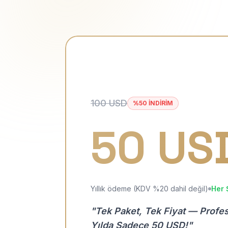
100 USD
%50 İNDİRİM
50 US
Yıllık ödeme (KDV %20 dahil değil)
Her 
"Tek Paket, Tek Fiyat — Profe
Yılda Sadece 50 USD!"