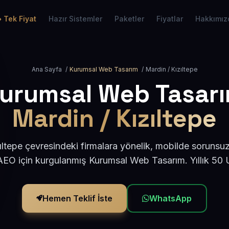
Tek Fiyat
Hazır Sistemler
Paketler
Fiyatlar
Hakkımız
Ana Sayfa
/
Kurumsal Web Tasarım
/
Mardin / Kızıltepe
urumsal Web Tasar
Mardin / Kızıltepe
ıltepe çevresindeki firmalara yönelik, mobilde sorunsuz
AEO için kurgulanmış Kurumsal Web Tasarım. Yıllık 50
Hemen Teklif İste
WhatsApp