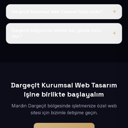
Dargeçit Kurumsal Web Tasarım fiyatı nedir?
Tek fiyat uygulanır: yıllık 50 USD + KDV. Bu bedele alan
adı, hosting, SSL ve temel SEO da dahildir.
Dargeçit bölgesinde siteniz kaç günde hazır
olur?
İçerikleriniz elimize geçtikten sonra siteniz 1-3 iş günü
içerisinde yayına alınır.
Dargeçit Kurumsal Web Tasarım
işine birlikte başlayalım
Mardin Dargeçit bölgesinde işletmenize özel web
sitesi için bizimle iletişime geçin.