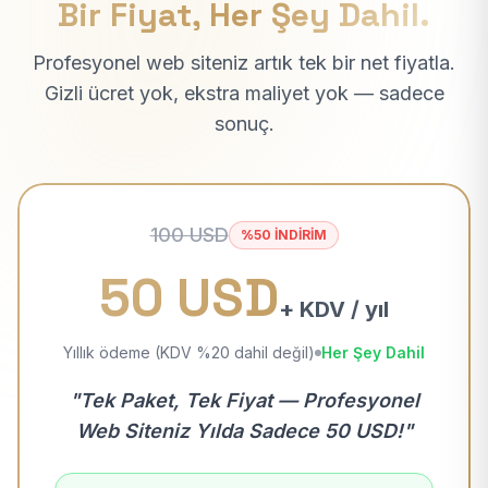
Bir Fiyat, Her Şey Dahil.
Profesyonel web siteniz artık tek bir net fiyatla.
Gizli ücret yok, ekstra maliyet yok — sadece
sonuç.
100 USD
%50 İNDİRİM
50 USD
+ KDV / yıl
Yıllık ödeme (KDV %20 dahil değil)
Her Şey Dahil
"Tek Paket, Tek Fiyat — Profesyonel
Web Siteniz Yılda Sadece 50 USD!"