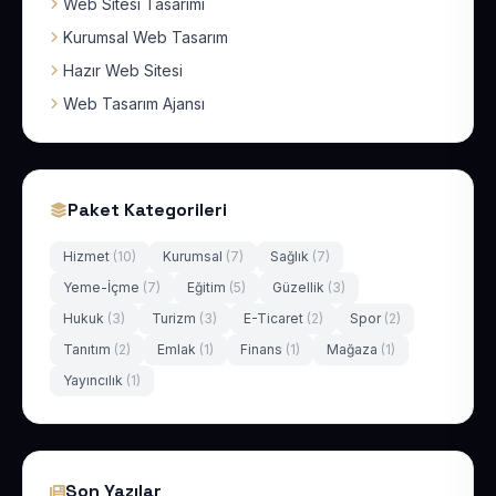
Web Sitesi Tasarımı
Kurumsal Web Tasarım
Hazır Web Sitesi
Web Tasarım Ajansı
Paket Kategorileri
Hizmet
(10)
Kurumsal
(7)
Sağlık
(7)
Yeme-İçme
(7)
Eğitim
(5)
Güzellik
(3)
Hukuk
(3)
Turizm
(3)
E-Ticaret
(2)
Spor
(2)
Tanıtım
(2)
Emlak
(1)
Finans
(1)
Mağaza
(1)
Yayıncılık
(1)
Son Yazılar