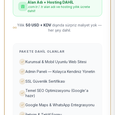
Alan Adı + Hosting DAHİL
.com.tr / .tr alan adı ve hosting yıllık ücrete
dahil!
Yıllık
50 USD + KDV
dışında sürpriz maliyet yok —
her şey dahil.
PAKETE DAHIL OLANLAR
Kurumsal & Mobil Uyumlu Web Sitesi
Admin Paneli — Kolayca Kendiniz Yönetin
SSL Güvenlik Sertifikası
Temel SEO Optimizasyonu (Google'a
hazır)
Google Maps & WhatsApp Entegrasyonu
İletişim & Teklif Formu