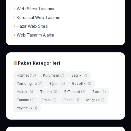
Web Sitesi Tasarımı
Kurumsal Web Tasarım
Hazır Web Sitesi
Web Tasarım Ajansı
Paket Kategorileri
Hizmet
(10)
Kurumsal
(7)
Sağlık
(7)
Yeme-İçme
(7)
Eğitim
(5)
Güzellik
(3)
Hukuk
(3)
Turizm
(3)
E-Ticaret
(2)
Spor
(2)
Tanıtım
(2)
Emlak
(1)
Finans
(1)
Mağaza
(1)
Yayıncılık
(1)