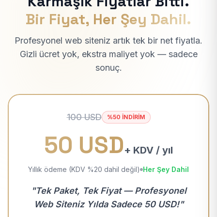
Karmaşık Fiyatlar Bitti.
Bir Fiyat, Her Şey Dahil.
Profesyonel web siteniz artık tek bir net fiyatla.
Gizli ücret yok, ekstra maliyet yok — sadece
sonuç.
100 USD
%50 İNDİRİM
50 USD
+ KDV / yıl
Yıllık ödeme (KDV %20 dahil değil)
Her Şey Dahil
"Tek Paket, Tek Fiyat — Profesyonel
Web Siteniz Yılda Sadece 50 USD!"