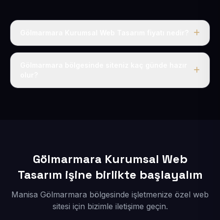
Gölmarmara Kurumsal Web Tasarım fiyatı nedir?
Tek fiyat uygulanır: yıllık 50 USD + KDV. Bu bedele alan
adı, hosting, SSL ve temel SEO da dahildir.
Gölmarmara bölgesinde siteniz kaç günde hazır
olur?
İçerikleriniz elimize geçtikten sonra siteniz 1-3 iş günü
içerisinde yayına alınır.
Gölmarmara Kurumsal Web
Tasarım işine birlikte başlayalım
Manisa Gölmarmara bölgesinde işletmenize özel web
sitesi için bizimle iletişime geçin.