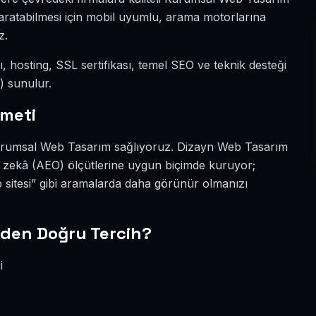
 yaratabilmesi için mobil uyumlu, arama motorlarına
z.
dı, hosting, SSL sertifikası, temel SEO ve teknik desteği
) sunulur.
meti
i Kurumsal Web Tasarım sağlıyoruz. Dizayn Web Tasarım
y zekâ (AEO) ölçütlerine uygun biçimde kuruyor;
itesi” gibi aramalarda daha görünür olmanızı
den Doğru Tercih?
i