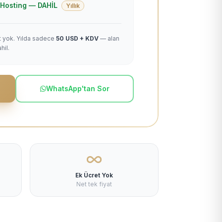
 + Hosting — DAHİL
Yıllık
et yok. Yılda sadece
50 USD + KDV
— alan
hil.
WhatsApp'tan Sor
Ek Ücret Yok
Net tek fiyat