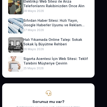
Elektrikçi Web Sitesi ile Arıza
Telefonlarını Rakibinizden Önce Alın
28 Mayıs 2026
Sıfırdan Haber Sitesi: Hızlı Yayın,
Google Haberler Uyumu ve Reklam
Geliri
27 Mayıs 2026
Halı Yıkamada Online Talep: Sokak
Sokak İş Büyütme Rehberi
26 Mayıs 2026
Sigorta Acentesi İçin Web Sitesi: Teklif
Talebini Müşteriye Çevirin
25 Mayıs 2026
Sorunuz mu var?