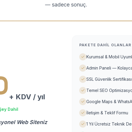
— sadece sonuç.
PAKETE DAHIL OLANLAR
Kurumsal & Mobil Uyuml
Admin Paneli — Kolayca
D
SSL Güvenlik Sertifikası
Temel SEO Optimizasyo
+ KDV / yıl
Google Maps & WhatsA
Şey Dahil
İletişim & Teklif Formu
syonel Web Siteniz
1 Yıl Ücretsiz Teknik D