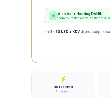
Alan Adı + Hosting DAHİL
.com.tr / .tr alan adı ve hosting yıllık 
Yıllık
50 USD + KDV
dışında sürpriz ma
Hızlı Teslimat
1-3 iş günü