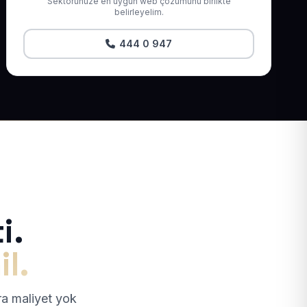
Sektörünüze en uygun web çözümünü birlikte
belirleyelim.
444 0 947
i.
il.
tra maliyet yok