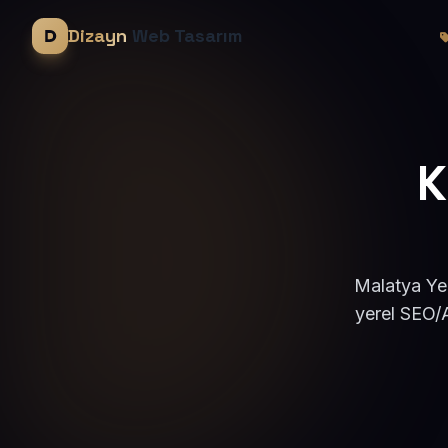
Dizayn
Web Tasarım
K
Malatya Yeş
yerel SEO/