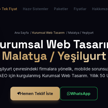
Tek Fiyat
Hazır Sistemler
Paketler
Fiyatlar
Hakkımız
Ana Sayfa
/
Kurumsal Web Tasarım
/
Malatya / Yeşilyurt
urumsal Web Tasar
Malatya / Yeşilyurt
ilyurt çevresindeki firmalara yönelik, mobilde sorunsu
AEO için kurgulanmış Kurumsal Web Tasarım. Yıllık 50
Hemen Teklif İste
WhatsApp