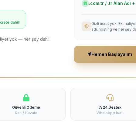
.com.tr / .tr Alan Adı
ücrete dahil!
Gizli ücret yok. Ek maliy
adı, hosting ve her şey da
liyet yok — her şey dahil.
Hemen Başlayalım
Güvenli Ödeme
7/24 Destek
Kart / Havale
WhatsApp hattı