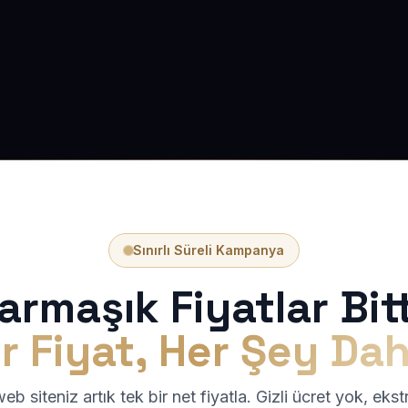
Sınırlı Süreli Kampanya
armaşık Fiyatlar Bitt
r Fiyat, Her Şey Dah
b siteniz artık tek bir net fiyatla. Gizli ücret yok, eks