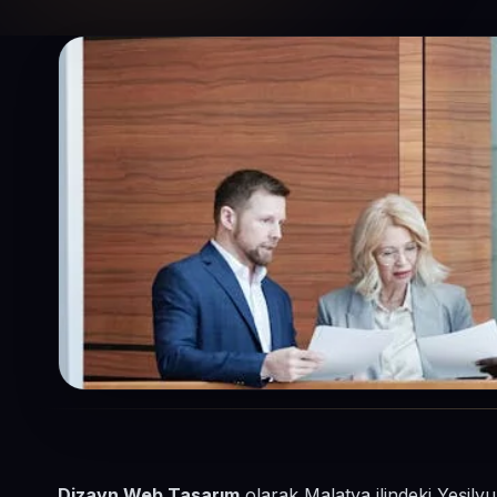
Dizayn Web Tasarım
olarak Malatya ilindeki Yeşily