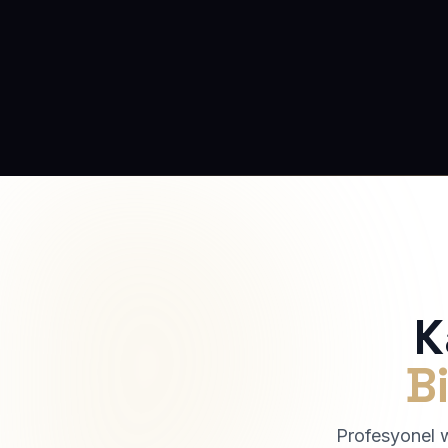
K
Bi
Profesyonel we