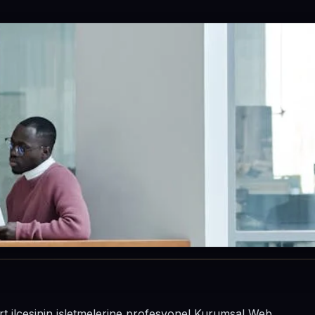
urt ilçesinin işletmelerine profesyonel Kurumsal Web