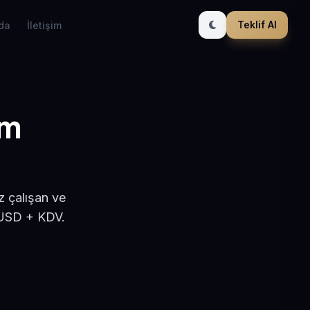
Teklif Al
da
İletişim
ım
z çalışan ve
 USD + KDV.