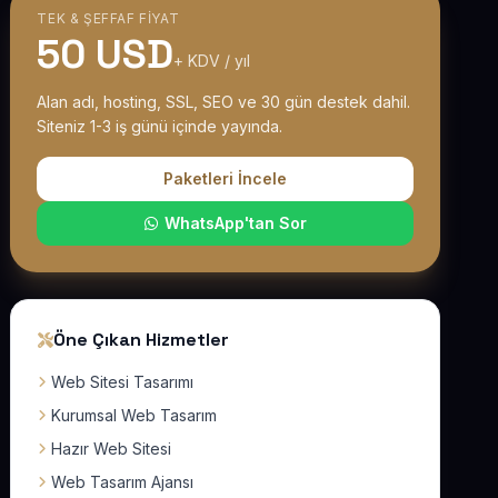
TEK & ŞEFFAF FIYAT
50 USD
+ KDV / yıl
Alan adı, hosting, SSL, SEO ve 30 gün destek dahil.
Siteniz 1-3 iş günü içinde yayında.
Paketleri İncele
WhatsApp'tan Sor
Öne Çıkan Hizmetler
Web Sitesi Tasarımı
Kurumsal Web Tasarım
Hazır Web Sitesi
Web Tasarım Ajansı