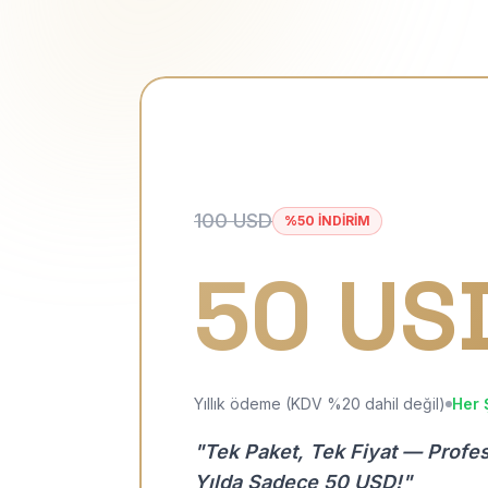
100 USD
%50 İNDİRİM
50 US
Yıllık ödeme (KDV %20 dahil değil)
Her 
"Tek Paket, Tek Fiyat — Profe
Yılda Sadece 50 USD!"