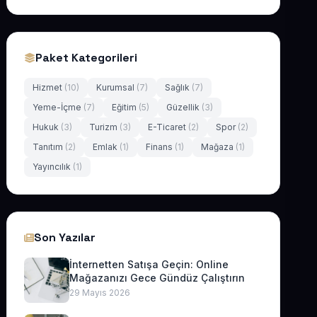
Paket Kategorileri
Hizmet
(10)
Kurumsal
(7)
Sağlık
(7)
Yeme-İçme
(7)
Eğitim
(5)
Güzellik
(3)
Hukuk
(3)
Turizm
(3)
E-Ticaret
(2)
Spor
(2)
Tanıtım
(2)
Emlak
(1)
Finans
(1)
Mağaza
(1)
Yayıncılık
(1)
Son Yazılar
İnternetten Satışa Geçin: Online
Mağazanızı Gece Gündüz Çalıştırın
29 Mayıs 2026