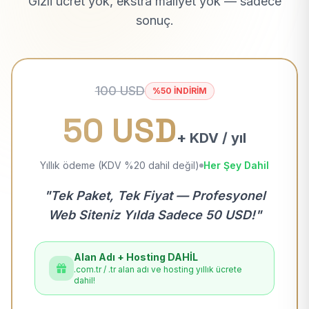
Gizli ücret yok, ekstra maliyet yok — sadece
sonuç.
100 USD
%50 İNDİRİM
50 USD
+ KDV / yıl
Yıllık ödeme (KDV %20 dahil değil)
Her Şey Dahil
"Tek Paket, Tek Fiyat — Profesyonel
Web Siteniz Yılda Sadece 50 USD!"
Alan Adı + Hosting DAHİL
.com.tr / .tr alan adı ve hosting yıllık ücrete
dahil!