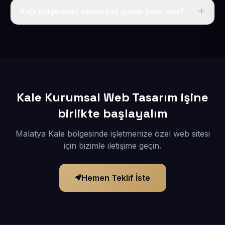
adı, hosting, SSL ve temel SEO da dahildir.
Kale bölgesinde siteniz kaç günde hazır olur?
İçerikleriniz elimize geçtikten sonra siteniz 1-3 iş günü
içerisinde yayına alınır.
Kale Kurumsal Web Tasarım işine
birlikte başlayalım
Malatya Kale bölgesinde işletmenize özel web sitesi
için bizimle iletişime geçin.
Hemen Teklif İste