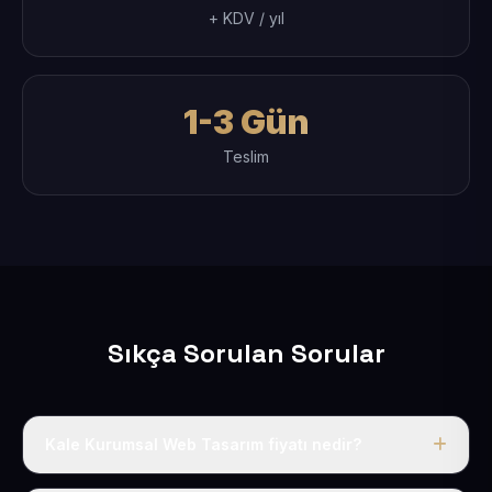
+ KDV / yıl
1-3 Gün
Teslim
Sıkça Sorulan Sorular
Kale Kurumsal Web Tasarım fiyatı nedir?
Tek fiyat uygulanır: yıllık 50 USD + KDV. Bu bedele alan