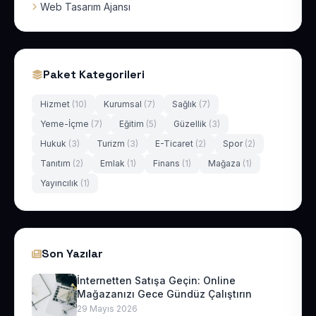
Web Tasarım Ajansı
Paket Kategorileri
Hizmet
(10)
Kurumsal
(7)
Sağlık
(7)
Yeme-İçme
(7)
Eğitim
(5)
Güzellik
(3)
Hukuk
(3)
Turizm
(3)
E-Ticaret
(2)
Spor
(2)
Tanıtım
(2)
Emlak
(1)
Finans
(1)
Mağaza
(1)
Yayıncılık
(1)
Son Yazılar
İnternetten Satışa Geçin: Online
Mağazanızı Gece Gündüz Çalıştırın
29 Mayıs 2026