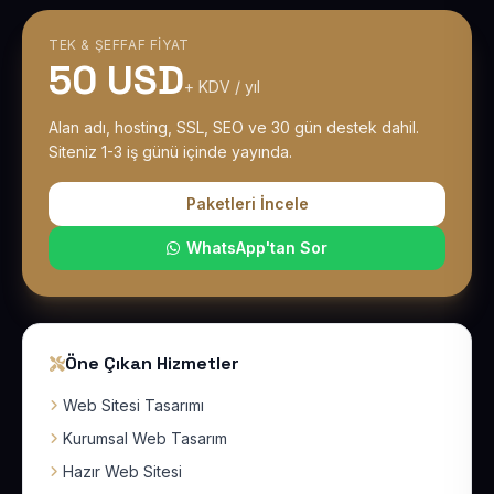
TEK & ŞEFFAF FIYAT
50 USD
+ KDV / yıl
Alan adı, hosting, SSL, SEO ve 30 gün destek dahil.
Siteniz 1-3 iş günü içinde yayında.
Paketleri İncele
WhatsApp'tan Sor
Öne Çıkan Hizmetler
Web Sitesi Tasarımı
Kurumsal Web Tasarım
Hazır Web Sitesi