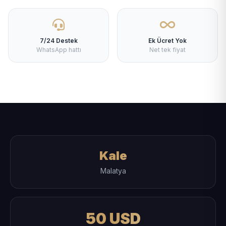
7/24 Destek
Ek Ücret Yok
WhatsApp hattı
Net tek fiyat
Kale
Malatya
50 USD