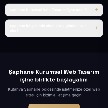
Şaphane Kurumsal Web Tasarım fiyatı nedir?
Tek fiyat uygulanır: yıllık 50 USD + KDV. Bu bedele alan
adı, hosting, SSL ve temel SEO da dahildir.
Şaphane bölgesinde siteniz kaç günde hazır
olur?
İçerikleriniz elimize geçtikten sonra siteniz 1-3 iş günü
içerisinde yayına alınır.
Şaphane Kurumsal Web Tasarım
işine birlikte başlayalım
Kütahya Şaphane bölgesinde işletmenize özel web
sitesi için bizimle iletişime geçin.