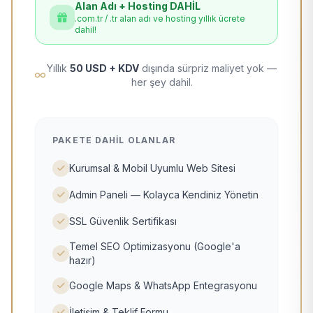
Alan Adı + Hosting DAHİL
.com.tr / .tr alan adı ve hosting yıllık ücrete
dahil!
Yıllık
50 USD + KDV
dışında sürpriz maliyet yok —
her şey dahil.
PAKETE DAHIL OLANLAR
Kurumsal & Mobil Uyumlu Web Sitesi
Admin Paneli — Kolayca Kendiniz Yönetin
SSL Güvenlik Sertifikası
Temel SEO Optimizasyonu (Google'a
hazır)
Google Maps & WhatsApp Entegrasyonu
İletişim & Teklif Formu