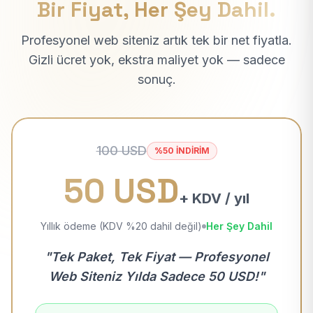
Bir Fiyat, Her Şey Dahil.
Profesyonel web siteniz artık tek bir net fiyatla.
Gizli ücret yok, ekstra maliyet yok — sadece
sonuç.
100 USD
%50 İNDİRİM
50 USD
+ KDV / yıl
Yıllık ödeme (KDV %20 dahil değil)
Her Şey Dahil
"Tek Paket, Tek Fiyat — Profesyonel
Web Siteniz Yılda Sadece 50 USD!"