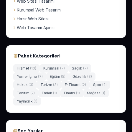
Web Sitesi Tasarımı
Kurumsal Web Tasarım
Hazır Web Sitesi
Web Tasarım Ajansı
Paket Kategorileri
Hizmet
(10)
Kurumsal
(7)
Sağlık
(7)
Yeme-İçme
(7)
Eğitim
(5)
Güzellik
(3)
Hukuk
(3)
Turizm
(3)
E-Ticaret
(2)
Spor
(2)
Tanıtım
(2)
Emlak
(1)
Finans
(1)
Mağaza
(1)
Yayıncılık
(1)
Son Yazılar