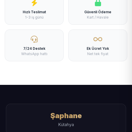
Hızlı Teslimat
Güvenli Ödeme
1-3 iş günü
Kart / Havale
7/24 Destek
Ek Ücret Yok
WhatsApp hattı
Net tek fiyat
Şaphane
Kütahya