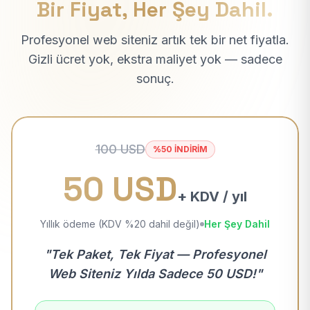
Bir Fiyat, Her Şey Dahil.
Profesyonel web siteniz artık tek bir net fiyatla.
Gizli ücret yok, ekstra maliyet yok — sadece
sonuç.
100 USD
%50 İNDİRİM
50 USD
+ KDV / yıl
Yıllık ödeme (KDV %20 dahil değil)
Her Şey Dahil
"Tek Paket, Tek Fiyat — Profesyonel
Web Siteniz Yılda Sadece 50 USD!"