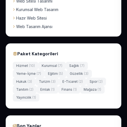
Web Sitesi Tasarımı
Kurumsal Web Tasarım
Hazır Web Sitesi
Web Tasarım Ajansı
Paket Kategorileri
Hizmet
(10)
Kurumsal
(7)
Sağlık
(7)
Yeme-İçme
(7)
Eğitim
(5)
Güzellik
(3)
Hukuk
(3)
Turizm
(3)
E-Ticaret
(2)
Spor
(2)
Tanıtım
(2)
Emlak
(1)
Finans
(1)
Mağaza
(1)
Yayıncılık
(1)
Son Yazılar