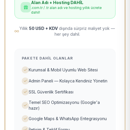
Alan Adı + Hosting DAHİL
.com.tr / .tr alan adı ve hosting yıllık ücrete
dahil!
Yıllık
50 USD + KDV
dışında sürpriz maliyet yok —
her şey dahil.
PAKETE DAHIL OLANLAR
Kurumsal & Mobil Uyumlu Web Sitesi
Admin Paneli — Kolayca Kendiniz Yönetin
SSL Güvenlik Sertifikası
Temel SEO Optimizasyonu (Google'a
hazır)
Google Maps & WhatsApp Entegrasyonu
İletişim & Teklif Formu