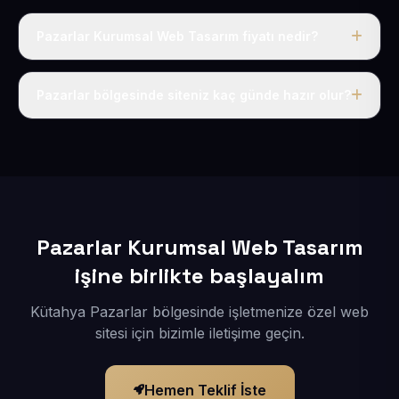
Pazarlar Kurumsal Web Tasarım fiyatı nedir?
Tek fiyat uygulanır: yıllık 50 USD + KDV. Bu bedele alan
adı, hosting, SSL ve temel SEO da dahildir.
Pazarlar bölgesinde siteniz kaç günde hazır olur?
İçerikleriniz elimize geçtikten sonra siteniz 1-3 iş günü
içerisinde yayına alınır.
Pazarlar Kurumsal Web Tasarım
işine birlikte başlayalım
Kütahya Pazarlar bölgesinde işletmenize özel web
sitesi için bizimle iletişime geçin.
Hemen Teklif İste