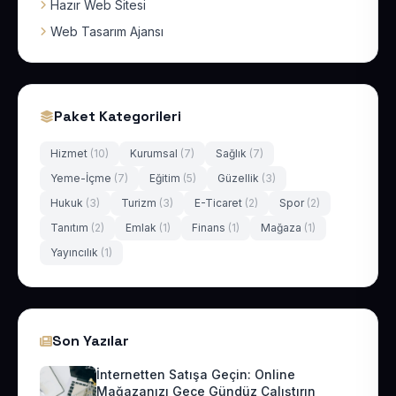
Hazır Web Sitesi
Web Tasarım Ajansı
Paket Kategorileri
Hizmet
(10)
Kurumsal
(7)
Sağlık
(7)
Yeme-İçme
(7)
Eğitim
(5)
Güzellik
(3)
Hukuk
(3)
Turizm
(3)
E-Ticaret
(2)
Spor
(2)
Tanıtım
(2)
Emlak
(1)
Finans
(1)
Mağaza
(1)
Yayıncılık
(1)
Son Yazılar
İnternetten Satışa Geçin: Online
Mağazanızı Gece Gündüz Çalıştırın