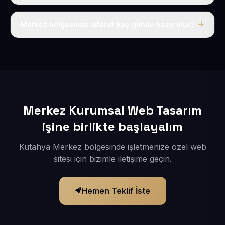
Tek fiyat uygulanır: yıllık 50 USD + KDV. Bu bedele alan
adı, hosting, SSL ve temel SEO da dahildir.
Merkez bölgesinde siteniz kaç günde hazır olur?
İçerikleriniz elimize geçtikten sonra siteniz 1-3 iş günü
içerisinde yayına alınır.
Merkez Kurumsal Web Tasarım
işine birlikte başlayalım
Kütahya Merkez bölgesinde işletmenize özel web
sitesi için bizimle iletişime geçin.
Hemen Teklif İste