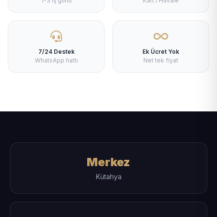
1-3 iş günü
Kart / Havale
7/24 Destek
Ek Ücret Yok
WhatsApp hattı
Net tek fiyat
Merkez
Kütahya