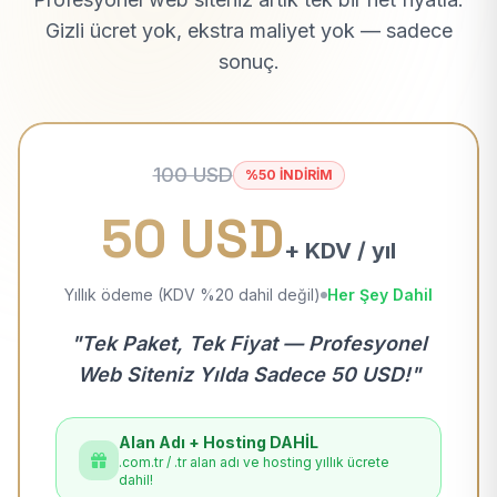
Gizli ücret yok, ekstra maliyet yok — sadece
sonuç.
100 USD
%50 İNDİRİM
50 USD
+ KDV / yıl
Yıllık ödeme (KDV %20 dahil değil)
Her Şey Dahil
"Tek Paket, Tek Fiyat — Profesyonel
Web Siteniz Yılda Sadece 50 USD!"
Alan Adı + Hosting DAHİL
.com.tr / .tr alan adı ve hosting yıllık ücrete
dahil!