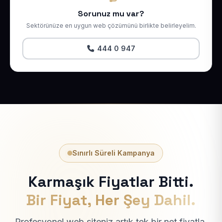
Sorunuz mu var?
Sektörünüze en uygun web çözümünü birlikte belirleyelim.
444 0 947
Sınırlı Süreli Kampanya
Karmaşık Fiyatlar Bitti.
Bir Fiyat, Her Şey Dahil.
Profesyonel web siteniz artık tek bir net fiyatla.