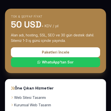
TEK & ŞEFFAF FIYAT
50 USD
+ KDV / yıl
Alan adı, hosting, SSL, SEO ve 30 gün destek dahil.
Siteniz 1-3 iş günü içinde yayında.
Paketleri İncele
WhatsApp'tan Sor
Öne Çıkan Hizmetler
Web Sitesi Tasarımı
Kurumsal Web Tasarım