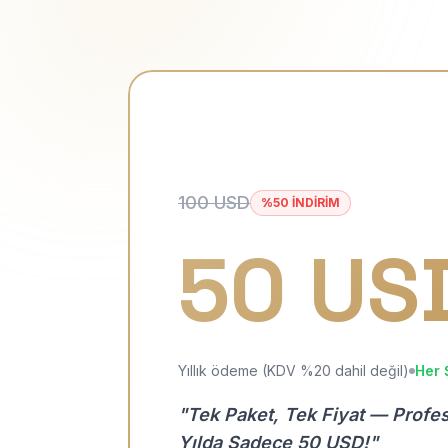
100 USD
%50 İNDİRİM
50 US
Yıllık ödeme (KDV %20 dahil değil)
Her 
"Tek Paket, Tek Fiyat — Profe
Yılda Sadece 50 USD!"