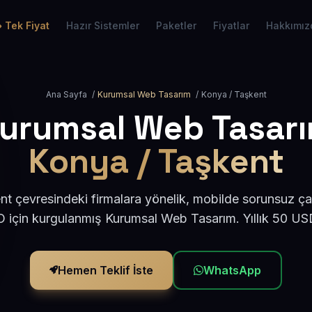
Tek Fiyat
Hazır Sistemler
Paketler
Fiyatlar
Hakkımız
Ana Sayfa
/
Kurumsal Web Tasarım
/
Konya / Taşkent
urumsal Web Tasar
Konya / Taşkent
t çevresindeki firmalara yönelik, mobilde sorunsuz çal
için kurgulanmış Kurumsal Web Tasarım. Yıllık 50 U
Hemen Teklif İste
WhatsApp