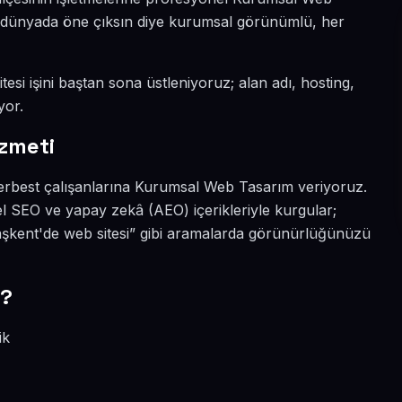
tal dünyada öne çıksın diye kurumsal görünümlü, her
esi işini baştan sona üstleniyoruz; alan adı, hosting,
yor.
zmeti
serbest çalışanlarına Kurumsal Web Tasarım veriyoruz.
l SEO ve yapay zekâ (AEO) içerikleriyle kurgular;
şkent'de web sitesi” gibi aramalarda görünürlüğünüzü
r?
ik