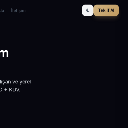
Teklif Al
da
İletişim
ım
ışan ve yerel
SD + KDV.