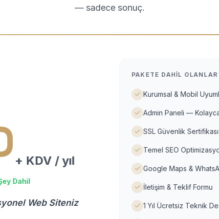
— sadece sonuç.
PAKETE DAHIL OLANLAR
Kurumsal & Mobil Uyuml
Admin Paneli — Kolayca
D
SSL Güvenlik Sertifikası
Temel SEO Optimizasyo
+ KDV / yıl
Google Maps & WhatsA
Şey Dahil
İletişim & Teklif Formu
syonel Web Siteniz
1 Yıl Ücretsiz Teknik D