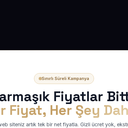
Sınırlı Süreli Kampanya
armaşık Fiyatlar Bitt
r Fiyat, Her Şey Dah
b siteniz artık tek bir net fiyatla. Gizli ücret yok, eks