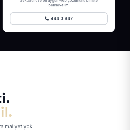
Sektörünüze en uygun web çözümünü birlikte
belirleyelim.
444 0 947
i.
il.
tra maliyet yok