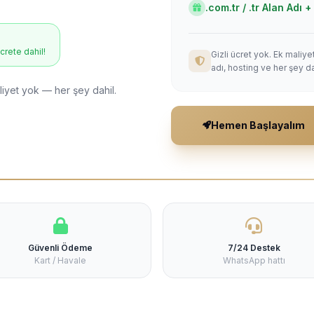
.com.tr / .tr Alan Adı
ücrete dahil!
Gizli ücret yok. Ek maliy
adı, hosting ve her şey da
liyet yok — her şey dahil.
Hemen Başlayalım
Güvenli Ödeme
7/24 Destek
Kart / Havale
WhatsApp hattı