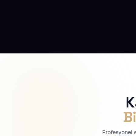
K
Bi
Profesyonel we