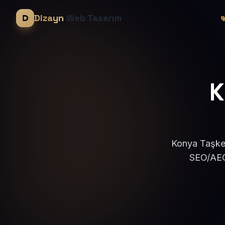
Dizayn
Web Tasarım
K
Konya Taşken
SEO/AEO 