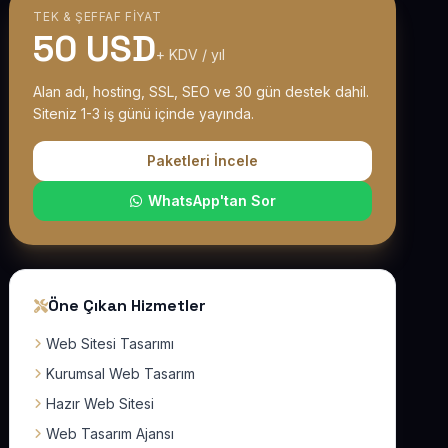
TEK & ŞEFFAF FIYAT
50 USD
+ KDV / yıl
Alan adı, hosting, SSL, SEO ve 30 gün destek dahil.
Siteniz 1-3 iş günü içinde yayında.
Paketleri İncele
WhatsApp'tan Sor
Öne Çıkan Hizmetler
Web Sitesi Tasarımı
Kurumsal Web Tasarım
Hazır Web Sitesi
Web Tasarım Ajansı