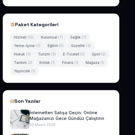
Paket Kategorileri
Hizmet
(10)
Kurumsal
(7)
Sağlık
(7)
Yeme-İçme
(7)
Eğitim
(5)
Güzellik
(3)
Hukuk
(3)
Turizm
(3)
E-Ticaret
(2)
Spor
(2)
Tanıtım
(2)
Emlak
(1)
Finans
(1)
Mağaza
(1)
Yayıncılık
(1)
Son Yazılar
İnternetten Satışa Geçin: Online
Mağazanızı Gece Gündüz Çalıştırın
29 Mayıs 2026