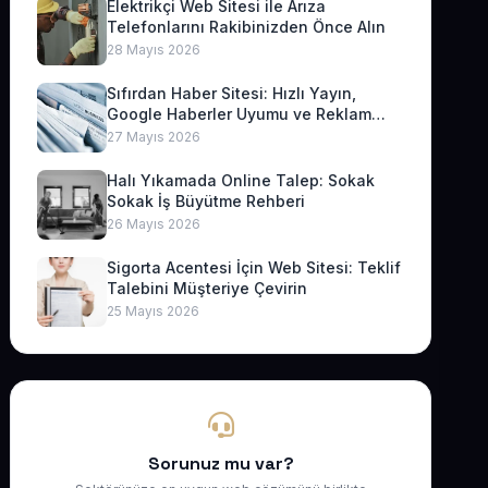
Elektrikçi Web Sitesi ile Arıza
Telefonlarını Rakibinizden Önce Alın
28 Mayıs 2026
Sıfırdan Haber Sitesi: Hızlı Yayın,
Google Haberler Uyumu ve Reklam
Geliri
27 Mayıs 2026
Halı Yıkamada Online Talep: Sokak
Sokak İş Büyütme Rehberi
26 Mayıs 2026
Sigorta Acentesi İçin Web Sitesi: Teklif
Talebini Müşteriye Çevirin
25 Mayıs 2026
Sorunuz mu var?