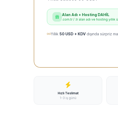
Alan Adı + Hosting DAHİL
.com.tr / .tr alan adı ve hosting yıllık 
Yıllık
50 USD + KDV
dışında sürpriz ma
Hızlı Teslimat
1-3 iş günü