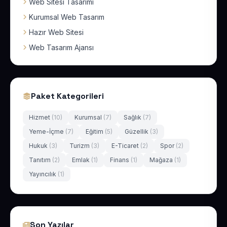
Web Sitesi Tasarımı
Kurumsal Web Tasarım
Hazır Web Sitesi
Web Tasarım Ajansı
Paket Kategorileri
Hizmet
(10)
Kurumsal
(7)
Sağlık
(7)
Yeme-İçme
(7)
Eğitim
(5)
Güzellik
(3)
Hukuk
(3)
Turizm
(3)
E-Ticaret
(2)
Spor
(2)
Tanıtım
(2)
Emlak
(1)
Finans
(1)
Mağaza
(1)
Yayıncılık
(1)
Son Yazılar