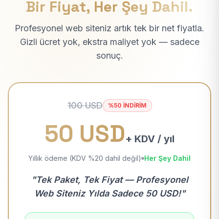
Bir Fiyat, Her Şey Dahil.
Profesyonel web siteniz artık tek bir net fiyatla.
Gizli ücret yok, ekstra maliyet yok — sadece
sonuç.
100 USD
%50 İNDİRİM
50 USD
+ KDV / yıl
Yıllık ödeme (KDV %20 dahil değil)
Her Şey Dahil
"Tek Paket, Tek Fiyat — Profesyonel
Web Siteniz Yılda Sadece 50 USD!"