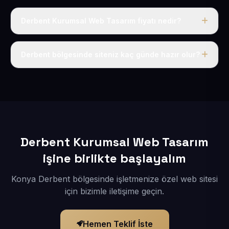
Derbent Kurumsal Web Tasarım fiyatı nedir?
Tek fiyat uygulanır: yıllık 50 USD + KDV. Bu bedele alan
adı, hosting, SSL ve temel SEO da dahildir.
Derbent bölgesinde siteniz kaç günde hazır olur?
İçerikleriniz elimize geçtikten sonra siteniz 1-3 iş günü
içerisinde yayına alınır.
Derbent Kurumsal Web Tasarım
işine birlikte başlayalım
Konya Derbent bölgesinde işletmenize özel web sitesi
için bizimle iletişime geçin.
Hemen Teklif İste