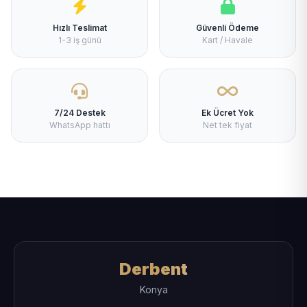
Hızlı Teslimat
Güvenli Ödeme
1-3 iş günü
Kart / Havale
7/24 Destek
Ek Ücret Yok
WhatsApp hattı
Net tek fiyat
Derbent
Konya