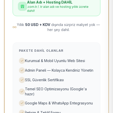
Alan Adı + Hosting DAHİL
.com.tr / .tr alan adı ve hosting yıllık ücrete
dahil!
Yıllık
50 USD + KDV
dışında sürpriz maliyet yok —
her şey dahil.
PAKETE DAHIL OLANLAR
Kurumsal & Mobil Uyumlu Web Sitesi
Admin Paneli — Kolayca Kendiniz Yönetin
SSL Güvenlik Sertifikası
Temel SEO Optimizasyonu (Google'a
hazır)
Google Maps & WhatsApp Entegrasyonu
İletişim & Teklif Formu