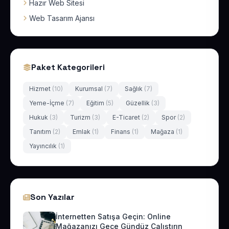
Hazır Web Sitesi
Web Tasarım Ajansı
Paket Kategorileri
Hizmet
(10)
Kurumsal
(7)
Sağlık
(7)
Yeme-İçme
(7)
Eğitim
(5)
Güzellik
(3)
Hukuk
(3)
Turizm
(3)
E-Ticaret
(2)
Spor
(2)
Tanıtım
(2)
Emlak
(1)
Finans
(1)
Mağaza
(1)
Yayıncılık
(1)
Son Yazılar
İnternetten Satışa Geçin: Online
Mağazanızı Gece Gündüz Çalıştırın