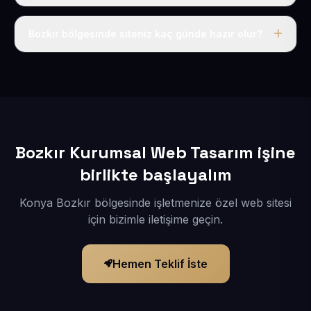
Tek fiyat uygulanır: yıllık 50 USD + KDV. Bu bedele alan
adı, hosting, SSL ve temel SEO da dahildir.
Bozkır bölgesinde siteniz kaç günde hazır olur?
İçerikleriniz elimize geçtikten sonra siteniz 1-3 iş günü
içerisinde yayına alınır.
Bozkır Kurumsal Web Tasarım işine
birlikte başlayalım
Konya Bozkır bölgesinde işletmenize özel web sitesi
için bizimle iletişime geçin.
Hemen Teklif İste