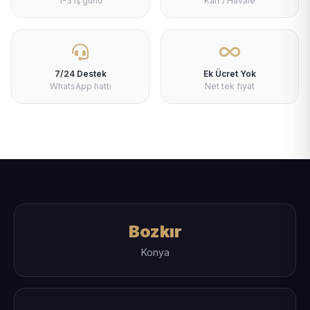
1-3 iş günü
Kart / Havale
7/24 Destek
Ek Ücret Yok
WhatsApp hattı
Net tek fiyat
Bozkır
Konya