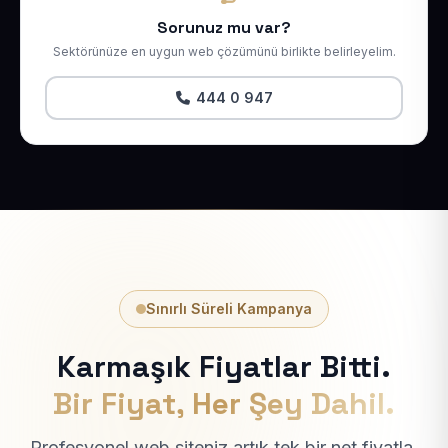
Sorunuz mu var?
Sektörünüze en uygun web çözümünü birlikte belirleyelim.
444 0 947
Sınırlı Süreli Kampanya
Karmaşık Fiyatlar Bitti.
Bir Fiyat, Her Şey Dahil.
Profesyonel web siteniz artık tek bir net fiyatla.