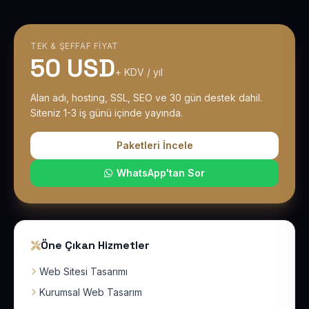
TEK & ŞEFFAF FIYAT
50 USD
+ KDV / yıl
Alan adı, hosting, SSL, SEO ve 30 gün destek dahil.
Siteniz 1-3 iş günü içinde yayında.
Paketleri İncele
WhatsApp'tan Sor
Öne Çıkan Hizmetler
Web Sitesi Tasarımı
Kurumsal Web Tasarım