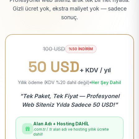
Gizli ücret yok, ekstra maliyet yok — sadece
sonuç.
100 USD
%50 İNDİRİM
50 USD
+ KDV / yıl
Yıllık ödeme (KDV %20 dahil değil)
Her Şey Dahil
"Tek Paket, Tek Fiyat — Profesyonel
Web Siteniz Yılda Sadece 50 USD!"
Alan Adı + Hosting DAHİL
.com.tr / .tr alan adı ve hosting yıllık ücrete
dahil!