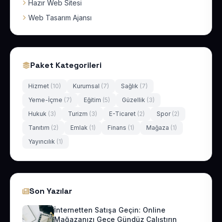
Hazır Web Sitesi
Web Tasarım Ajansı
Paket Kategorileri
Hizmet
(10)
Kurumsal
(7)
Sağlık
(7)
Yeme-İçme
(7)
Eğitim
(5)
Güzellik
(3)
Hukuk
(3)
Turizm
(3)
E-Ticaret
(2)
Spor
(2)
Tanıtım
(2)
Emlak
(1)
Finans
(1)
Mağaza
(1)
Yayıncılık
(1)
Son Yazılar
İnternetten Satışa Geçin: Online
Mağazanızı Gece Gündüz Çalıştırın