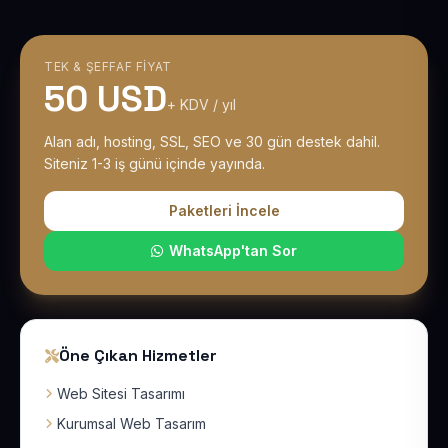
TEK & ŞEFFAF FIYAT
50 USD
+ KDV / yıl
Alan adı, hosting, SSL, SEO ve 30 gün destek dahil.
Siteniz 1-3 iş günü içinde yayında.
Paketleri İncele
WhatsApp'tan Sor
Öne Çıkan Hizmetler
Web Sitesi Tasarımı
Kurumsal Web Tasarım