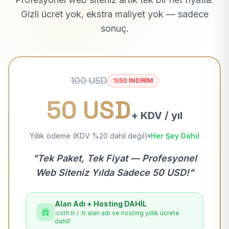
Gizli ücret yok, ekstra maliyet yok — sadece
sonuç.
100 USD
%50 İNDİRİM
50 USD
+ KDV / yıl
Yıllık ödeme (KDV %20 dahil değil)
Her Şey Dahil
"Tek Paket, Tek Fiyat — Profesyonel
Web Siteniz Yılda Sadece 50 USD!"
Alan Adı + Hosting DAHİL
.com.tr / .tr alan adı ve hosting yıllık ücrete
dahil!