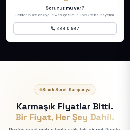
Sorunuz mu var?
Sektörünüze en uygun web çözümünü birlikte belirleyelim.
444 0 947
Sınırlı Süreli Kampanya
Karmaşık Fiyatlar Bitti.
Bir Fiyat, Her Şey Dahil.
Profesyonel web siteniz artık tek bir net fiyatla.