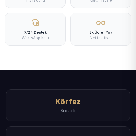
1-3 iş günü
Kart / Havale
7/24 Destek
Ek Ücret Yok
WhatsApp hattı
Net tek fiyat
Körfez
Kocaeli