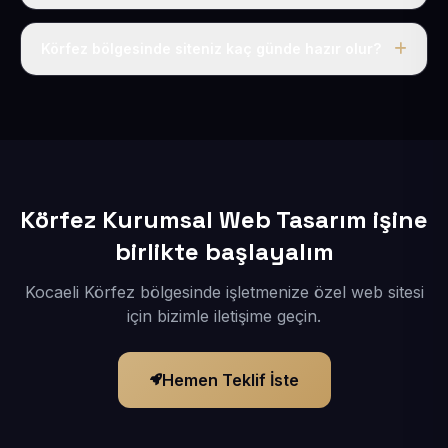
Tek fiyat uygulanır: yıllık 50 USD + KDV. Bu bedele alan
adı, hosting, SSL ve temel SEO da dahildir.
Körfez bölgesinde siteniz kaç günde hazır olur?
İçerikleriniz elimize geçtikten sonra siteniz 1-3 iş günü
içerisinde yayına alınır.
Körfez Kurumsal Web Tasarım işine
birlikte başlayalım
Kocaeli Körfez bölgesinde işletmenize özel web sitesi
için bizimle iletişime geçin.
Hemen Teklif İste