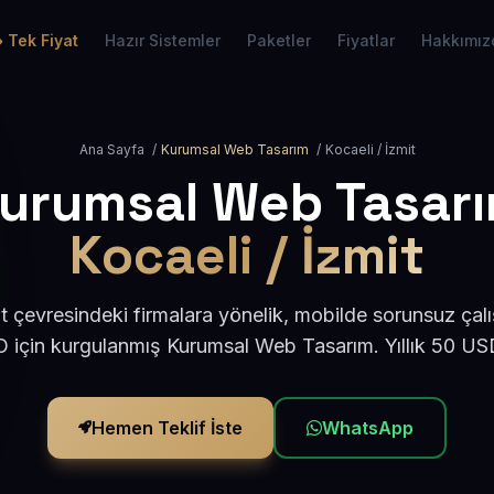
Tek Fiyat
Hazır Sistemler
Paketler
Fiyatlar
Hakkımız
Ana Sayfa
/
Kurumsal Web Tasarım
/
Kocaeli / İzmit
urumsal Web Tasar
Kocaeli / İzmit
t çevresindeki firmalara yönelik, mobilde sorunsuz çal
için kurgulanmış Kurumsal Web Tasarım. Yıllık 50 U
Hemen Teklif İste
WhatsApp