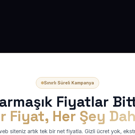
Sınırlı Süreli Kampanya
armaşık Fiyatlar Bitt
r Fiyat, Her Şey Dah
b siteniz artık tek bir net fiyatla. Gizli ücret yok, eks