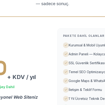
— sadece sonuç.
PAKETE DAHIL OLANLAR
Kurumsal & Mobil Uyuml
Admin Paneli — Kolayca
D
SSL Güvenlik Sertifikası
Temel SEO Optimizasyo
+ KDV / yıl
Google Maps & WhatsA
Şey Dahil
İletişim & Teklif Formu
syonel Web Siteniz
1 Yıl Ücretsiz Teknik D