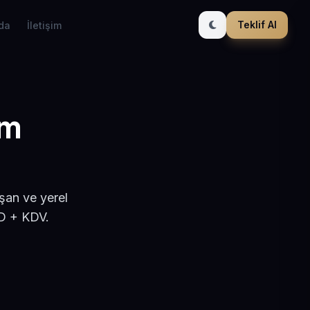
Teklif Al
da
İletişim
ım
ışan ve yerel
SD + KDV.