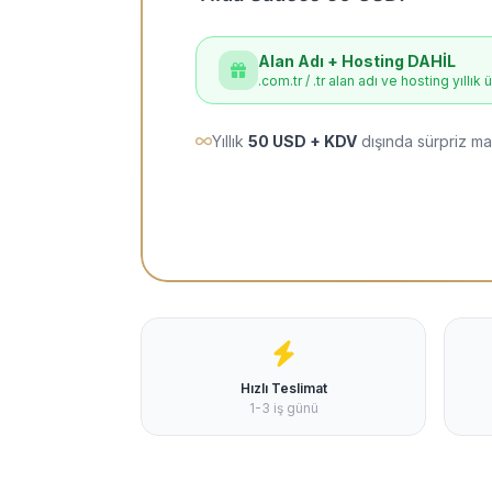
Alan Adı + Hosting DAHİL
.com.tr / .tr alan adı ve hosting yıllık 
Yıllık
50 USD + KDV
dışında sürpriz ma
Hızlı Teslimat
1-3 iş günü