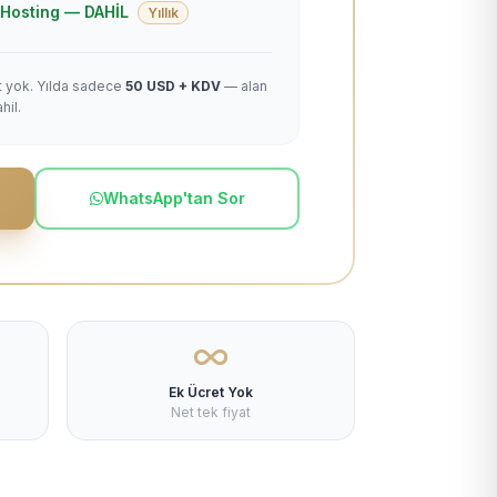
 + Hosting — DAHİL
Yıllık
et yok. Yılda sadece
50 USD + KDV
— alan
hil.
WhatsApp'tan Sor
Ek Ücret Yok
Net tek fiyat