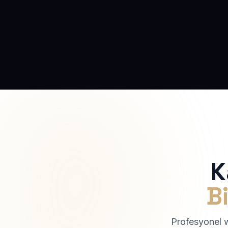
K
Bi
Profesyonel we