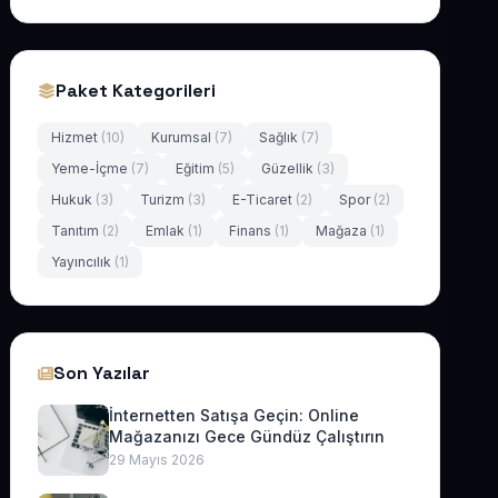
Paket Kategorileri
Hizmet
(10)
Kurumsal
(7)
Sağlık
(7)
Yeme-İçme
(7)
Eğitim
(5)
Güzellik
(3)
Hukuk
(3)
Turizm
(3)
E-Ticaret
(2)
Spor
(2)
Tanıtım
(2)
Emlak
(1)
Finans
(1)
Mağaza
(1)
Yayıncılık
(1)
Son Yazılar
İnternetten Satışa Geçin: Online
Mağazanızı Gece Gündüz Çalıştırın
29 Mayıs 2026