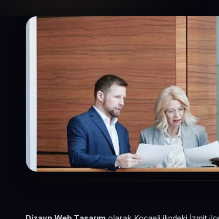
Dizayn Web Tasarım
olarak Kocaeli ilindeki İzmit 