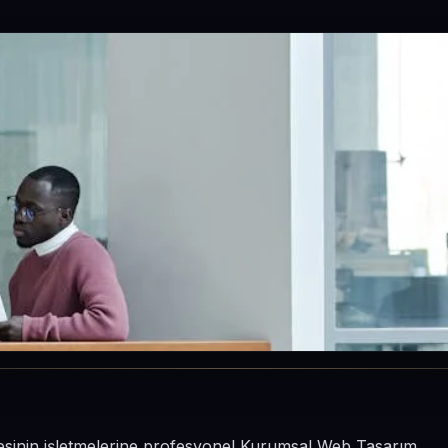
ilçesinin işletmelerine profesyonel Kurumsal Web Tasarım