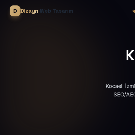
Dizayn
Web Tasarım
K
Kocaeli İzmi
SEO/AEO 