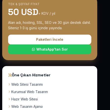
TEK & ŞEFFAF FIYAT
50 USD
+ KDV / yıl
Alan adı, hosting, SSL, SEO ve 30 gün destek dahil.
Siteniz 1-3 iş günü içinde yayında.
Paketleri İncele
WhatsApp'tan Sor
Öne Çıkan Hizmetler
Web Sitesi Tasarımı
Kurumsal Web Tasarım
Hazır Web Sitesi
Web Tasarım Ajansı