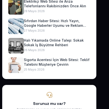
Elektrikçi Web Sitesi ile Arıza
Telefonlarını Rakibinizden Önce Alın
28 Mayıs 2026
Sıfırdan Haber Sitesi: Hızlı Yayın,
Google Haberler Uyumu ve Reklam
Geliri
27 Mayıs 2026
Halı Yıkamada Online Talep: Sokak
Sokak İş Büyütme Rehberi
26 Mayıs 2026
Sigorta Acentesi İçin Web Sitesi: Teklif
Talebini Müşteriye Çevirin
25 Mayıs 2026
Sorunuz mu var?