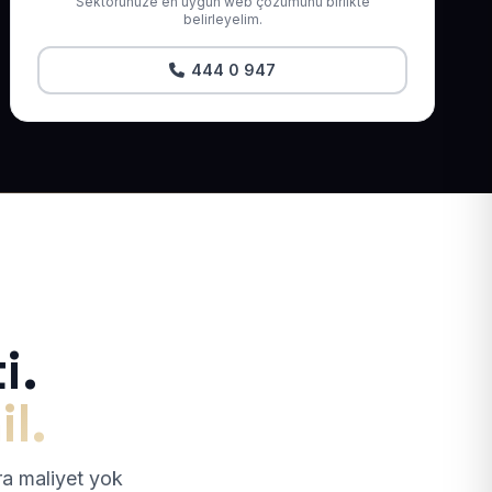
Sektörünüze en uygun web çözümünü birlikte
belirleyelim.
444 0 947
i.
il.
tra maliyet yok