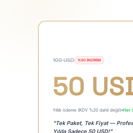
100 USD
%50 İNDİRİM
50 US
Yıllık ödeme (KDV %20 dahil değil)
Her 
"Tek Paket, Tek Fiyat — Profe
Yılda Sadece 50 USD!"