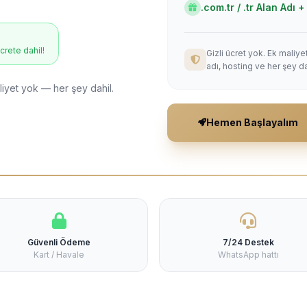
.com.tr / .tr Alan Adı
ücrete dahil!
Gizli ücret yok. Ek maliy
adı, hosting ve her şey da
liyet yok — her şey dahil.
Hemen Başlayalım
Güvenli Ödeme
7/24 Destek
Kart / Havale
WhatsApp hattı