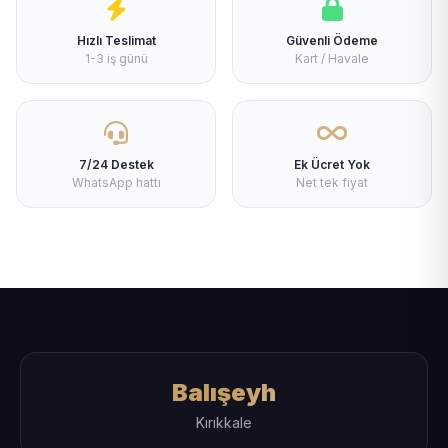
Hızlı Teslimat
Güvenli Ödeme
1-3 iş günü
Kart / Havale
7/24 Destek
Ek Ücret Yok
WhatsApp hattı
Net tek fiyat
Balışeyh
Kırıkkale