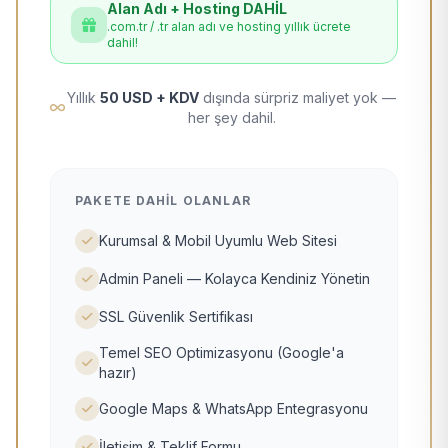
Alan Adı + Hosting DAHİL
.com.tr / .tr alan adı ve hosting yıllık ücrete
dahil!
Yıllık
50 USD + KDV
dışında sürpriz maliyet yok —
her şey dahil.
PAKETE DAHIL OLANLAR
Kurumsal & Mobil Uyumlu Web Sitesi
Admin Paneli — Kolayca Kendiniz Yönetin
SSL Güvenlik Sertifikası
Temel SEO Optimizasyonu (Google'a
hazır)
Google Maps & WhatsApp Entegrasyonu
İletişim & Teklif Formu