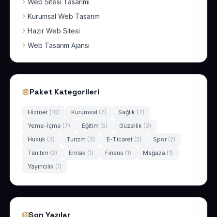
Web Sitesi Tasarımı
Kurumsal Web Tasarım
Hazır Web Sitesi
Web Tasarım Ajansı
Paket Kategorileri
Hizmet
(10)
Kurumsal
(7)
Sağlık
(7)
Yeme-İçme
(7)
Eğitim
(5)
Güzellik
(3)
Hukuk
(3)
Turizm
(3)
E-Ticaret
(2)
Spor
(2)
Tanıtım
(2)
Emlak
(1)
Finans
(1)
Mağaza
(1)
Yayıncılık
(1)
Son Yazılar