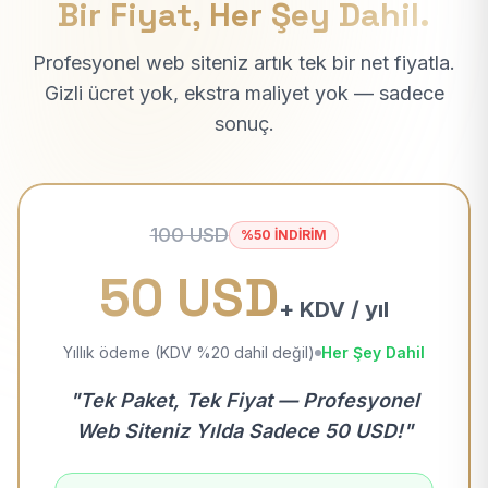
Bir Fiyat, Her Şey Dahil.
Profesyonel web siteniz artık tek bir net fiyatla.
Gizli ücret yok, ekstra maliyet yok — sadece
sonuç.
100 USD
%50 İNDİRİM
50 USD
+ KDV / yıl
Yıllık ödeme (KDV %20 dahil değil)
Her Şey Dahil
"Tek Paket, Tek Fiyat — Profesyonel
Web Siteniz Yılda Sadece 50 USD!"