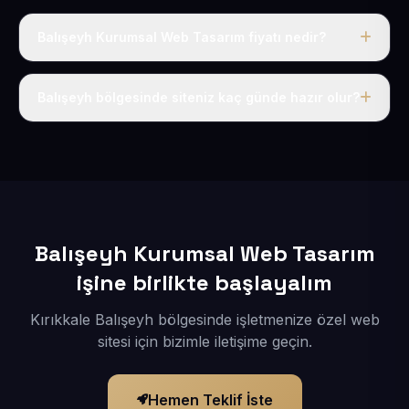
Balışeyh Kurumsal Web Tasarım fiyatı nedir?
Tek fiyat uygulanır: yıllık 50 USD + KDV. Bu bedele alan
adı, hosting, SSL ve temel SEO da dahildir.
Balışeyh bölgesinde siteniz kaç günde hazır olur?
İçerikleriniz elimize geçtikten sonra siteniz 1-3 iş günü
içerisinde yayına alınır.
Balışeyh Kurumsal Web Tasarım
işine birlikte başlayalım
Kırıkkale Balışeyh bölgesinde işletmenize özel web
sitesi için bizimle iletişime geçin.
Hemen Teklif İste