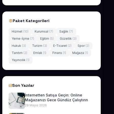
Paket Kategorileri
Hizmet
(10)
Kurumsal
(7)
Sağlık
(7)
Yeme-İçme
(7)
Eğitim
(5)
Güzellik
(3)
Hukuk
(3)
Turizm
(3)
E-Ticaret
(2)
Spor
(2)
Tanıtım
(2)
Emlak
(1)
Finans
(1)
Mağaza
(1)
Yayıncılık
(1)
Son Yazılar
İnternetten Satışa Geçin: Online
Mağazanızı Gece Gündüz Çalıştırın
29 Mayıs 2026