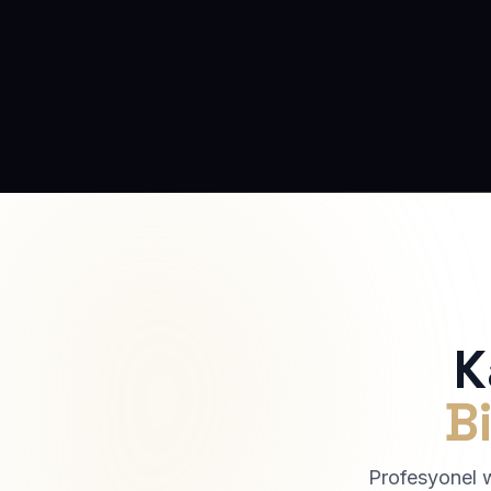
K
Bi
Profesyonel we