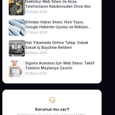
Elektrikçi Web Sitesi ile Arıza
Telefonlarını Rakibinizden Önce Alın
28 Mayıs 2026
Sıfırdan Haber Sitesi: Hızlı Yayın,
Google Haberler Uyumu ve Reklam
Geliri
27 Mayıs 2026
Halı Yıkamada Online Talep: Sokak
Sokak İş Büyütme Rehberi
26 Mayıs 2026
Sigorta Acentesi İçin Web Sitesi: Teklif
Talebini Müşteriye Çevirin
25 Mayıs 2026
Sorunuz mu var?