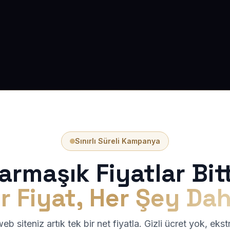
Sınırlı Süreli Kampanya
armaşık Fiyatlar Bitt
r Fiyat, Her Şey Dah
b siteniz artık tek bir net fiyatla. Gizli ücret yok, eks