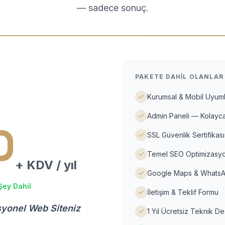
— sadece sonuç.
PAKETE DAHIL OLANLAR
Kurumsal & Mobil Uyuml
Admin Paneli — Kolayca
D
SSL Güvenlik Sertifikası
Temel SEO Optimizasyo
+ KDV / yıl
Google Maps & WhatsA
Şey Dahil
İletişim & Teklif Formu
syonel Web Siteniz
1 Yıl Ücretsiz Teknik D