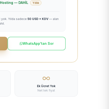
 + Hosting — DAHİL
Yıllık
et yok. Yılda sadece
50 USD + KDV
— alan
hil.
WhatsApp'tan Sor
Ek Ücret Yok
Net tek fiyat