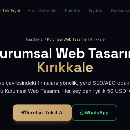
Tek Fiyat
Hazır Sistemler
Paketler
Fiyatlar
Hakkımız
Ana Sayfa
/
Kurumsal Web Tasarım
/
Kırıkkale
urumsal Web Tasar
Kırıkkale
 ve çevresindeki firmalara yönelik, yerel SEO/AEO odakl
u Kurumsal Web Tasarım. Her şey dahil yıllık 50 USD 
Ücretsiz Teklif Al
WhatsApp