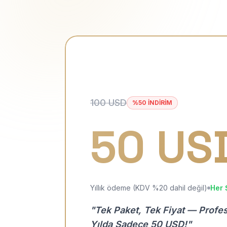
100 USD
%50 İNDİRİM
50 US
Yıllık ödeme (KDV %20 dahil değil)
Her 
"Tek Paket, Tek Fiyat — Profe
Yılda Sadece 50 USD!"