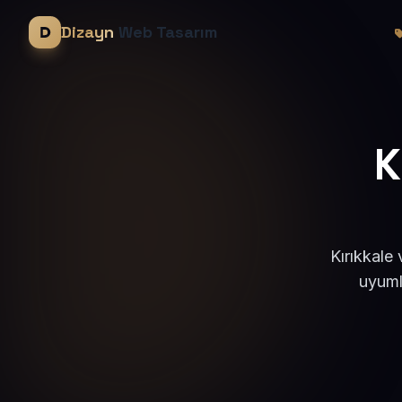
Dizayn
Web Tasarım
K
Kırıkkale
uyuml