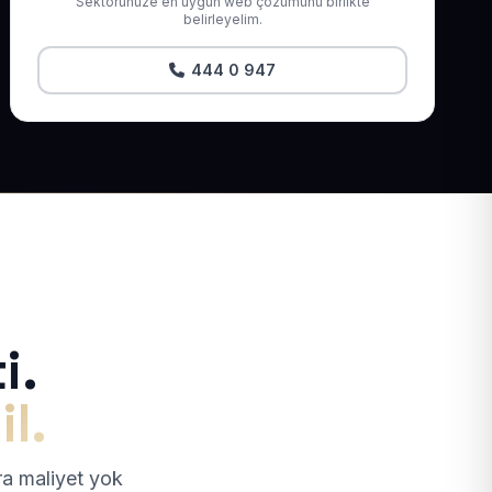
Sektörünüze en uygun web çözümünü birlikte
belirleyelim.
444 0 947
i.
il.
tra maliyet yok