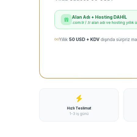
Alan Adı + Hosting DAHİL
.com.tr / .tr alan adı ve hosting yıllık 
Yıllık
50 USD + KDV
dışında sürpriz ma
Hızlı Teslimat
1-3 iş günü