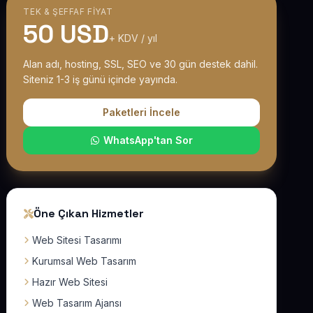
TEK & ŞEFFAF FIYAT
50 USD
+ KDV / yıl
Alan adı, hosting, SSL, SEO ve 30 gün destek dahil.
Siteniz 1-3 iş günü içinde yayında.
Paketleri İncele
WhatsApp'tan Sor
Öne Çıkan Hizmetler
Web Sitesi Tasarımı
Kurumsal Web Tasarım
Hazır Web Sitesi
Web Tasarım Ajansı