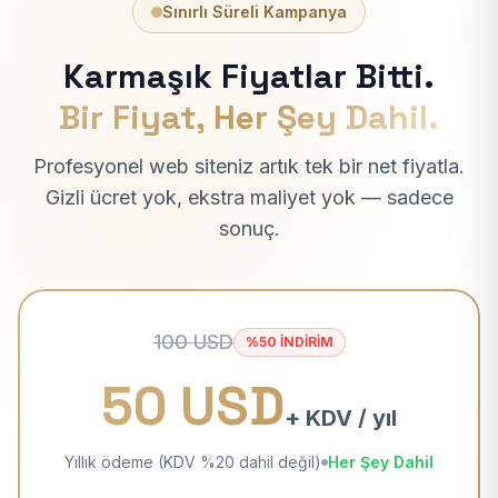
Sınırlı Süreli Kampanya
Karmaşık Fiyatlar Bitti.
Bir Fiyat, Her Şey Dahil.
Profesyonel web siteniz artık tek bir net fiyatla.
Gizli ücret yok, ekstra maliyet yok — sadece
sonuç.
100 USD
%50 İNDİRİM
50 USD
+ KDV / yıl
Yıllık ödeme (KDV %20 dahil değil)
Her Şey Dahil