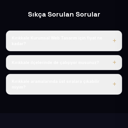
Sıkça Sorulan Sorular
Kırıkkale Kurumsal Web Tasarım için fiyat ne
kadar?
Kırıkkale dahil Türkiye’nin her yerinde geçerli yıllık tek
fiyatımız 50 USD + KDV’dir. Alan adı, hosting, SSL ve
Kırıkkale ilçelerinde de çalışıyor musunuz?
temel SEO bu fiyatın içindedir.
Elbette; Kırıkkale iline bağlı bütün ilçelere uzaktan ve
eksiksiz şekilde hizmet sunuyoruz.
Kırıkkale aramalarında üst sıralara çıkabilir
miyim?
Sitenizi Kırıkkale odaklı yerel SEO ve AEO içerikleriyle
kuruyoruz; böylece bölgesel aramalarda daha kolay
bulunur hale gelirsiniz.