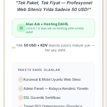
"Tek Paket, Tek Fiyat — Profesyonel
Web Siteniz Yılda Sadece 50 USD!"
Alan Adı + Hosting DAHİL
.com.tr / .tr alan adı ve hosting yıllık ücrete
dahil!
Yıllık
50 USD + KDV
dışında sürpriz maliyet yok —
her şey dahil.
PAKETE DAHIL OLANLAR
Kurumsal & Mobil Uyumlu Web Sitesi
Admin Paneli — Kolayca Kendiniz Yönetin
SSL Güvenlik Sertifikası
Temel SEO Optimizasyonu (Google'a