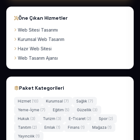
Öne Çıkan Hizmetler
Web Sitesi Tasarımı
Kurumsal Web Tasarım
Hazır Web Sitesi
Web Tasarım Ajansı
Paket Kategorileri
Hizmet
(10)
Kurumsal
(7)
Sağlık
(7)
Yeme-İçme
(7)
Eğitim
(5)
Güzellik
(3)
Hukuk
(3)
Turizm
(3)
E-Ticaret
(2)
Spor
(2)
Tanıtım
(2)
Emlak
(1)
Finans
(1)
Mağaza
(1)
Yayıncılık
(1)