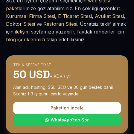
Size en uygun çözümü seçmek için
web sitesi
paketlerimize
göz atabilirsiniz. En çok ilgi görenler:
Kurumsal Firma Sitesi
,
E-Ticaret Sitesi
,
Avukat Sitesi
,
Doktor Sitesi
ve
Restoran Sitesi
. Ücretsiz teklif almak
için
iletişim sayfamıza
yazabilir, faydalı rehberler için
blog içeriklerimizi
takip edebilirsiniz.
TEK & ŞEFFAF FIYAT
50 USD
+ KDV / yıl
Alan adı, hosting, SSL, SEO ve 30 gün destek dahil.
Siteniz 1-3 iş günü içinde yayında.
Paketleri İncele
WhatsApp'tan Sor