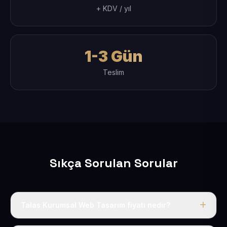
+ KDV / yıl
1-3 Gün
Teslim
Sıkça Sorulan Sorular
Talas Kurumsal Web Tasarım fiyatı nedir?
Tek fiyat uygulanır: yıllık 50 USD + KDV. Bu bedele alan