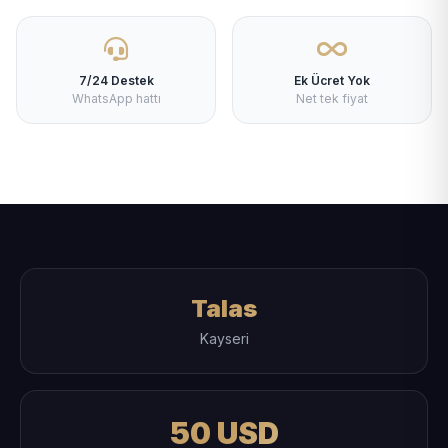
7/24 Destek
Ek Ücret Yok
WhatsApp hattı
Net tek fiyat
Talas
Kayseri
50 USD