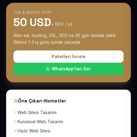
TEK & ŞEFFAF FIYAT
50 USD
+ KDV / yıl
Alan adı, hosting, SSL, SEO ve 30 gün destek dahil.
Siteniz 1-3 iş günü içinde yayında.
Paketleri İncele
WhatsApp'tan Sor
Öne Çıkan Hizmetler
Web Sitesi Tasarımı
Kurumsal Web Tasarım
Hazır Web Sitesi