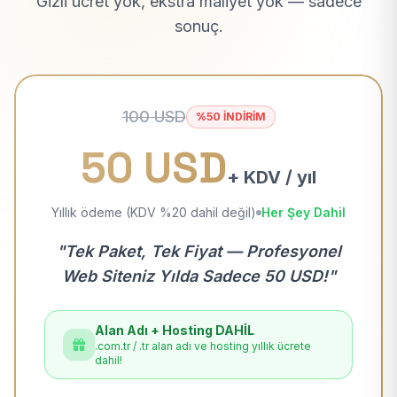
Gizli ücret yok, ekstra maliyet yok — sadece
sonuç.
100 USD
%50 İNDİRİM
50 USD
+ KDV / yıl
Yıllık ödeme (KDV %20 dahil değil)
Her Şey Dahil
"Tek Paket, Tek Fiyat — Profesyonel
Web Siteniz Yılda Sadece 50 USD!"
Alan Adı + Hosting DAHİL
.com.tr / .tr alan adı ve hosting yıllık ücrete
dahil!