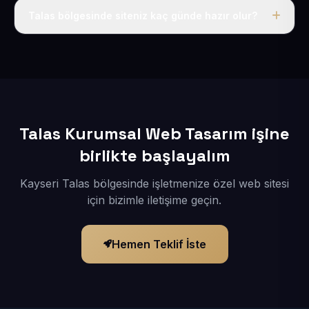
adı, hosting, SSL ve temel SEO da dahildir.
Talas bölgesinde siteniz kaç günde hazır olur?
İçerikleriniz elimize geçtikten sonra siteniz 1-3 iş günü
içerisinde yayına alınır.
Talas Kurumsal Web Tasarım işine
birlikte başlayalım
Kayseri Talas bölgesinde işletmenize özel web sitesi
için bizimle iletişime geçin.
Hemen Teklif İste