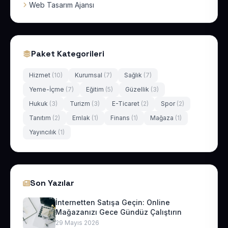
Web Tasarım Ajansı
Paket Kategorileri
Hizmet
(10)
Kurumsal
(7)
Sağlık
(7)
Yeme-İçme
(7)
Eğitim
(5)
Güzellik
(3)
Hukuk
(3)
Turizm
(3)
E-Ticaret
(2)
Spor
(2)
Tanıtım
(2)
Emlak
(1)
Finans
(1)
Mağaza
(1)
Yayıncılık
(1)
Son Yazılar
İnternetten Satışa Geçin: Online
Mağazanızı Gece Gündüz Çalıştırın
29 Mayıs 2026