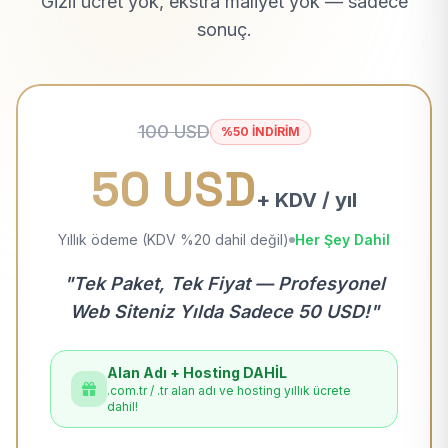
Gizli ücret yok, ekstra maliyet yok — sadece
sonuç.
100 USD
%50 İNDİRİM
50 USD
+ KDV / yıl
Yıllık ödeme (KDV %20 dahil değil)
Her Şey Dahil
"Tek Paket, Tek Fiyat — Profesyonel
Web Siteniz Yılda Sadece 50 USD!"
Alan Adı + Hosting DAHİL
.com.tr / .tr alan adı ve hosting yıllık ücrete
dahil!