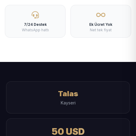
7/24 Destek
Ek Ücret Yok
WhatsApp hattı
Net tek fiyat
Talas
Kayseri
50 USD