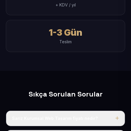
+ KDV / yıl
1-3 Gün
Teslim
Sıkça Sorulan Sorular
Sarız Kurumsal Web Tasarım fiyatı nedir?
Tek fiyat uygulanır: yıllık 50 USD + KDV. Bu bedele alan