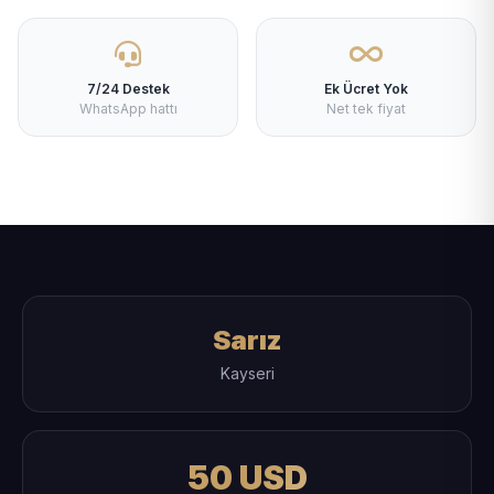
7/24 Destek
Ek Ücret Yok
WhatsApp hattı
Net tek fiyat
Sarız
Kayseri
50 USD