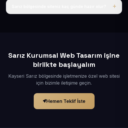
adı, hosting, SSL ve temel SEO da dahildir.
Sarız bölgesinde siteniz kaç günde hazır olur?
İçerikleriniz elimize geçtikten sonra siteniz 1-3 iş günü
içerisinde yayına alınır.
Sarız Kurumsal Web Tasarım işine
birlikte başlayalım
Kayseri Sarız bölgesinde işletmenize özel web sitesi
için bizimle iletişime geçin.
Hemen Teklif İste