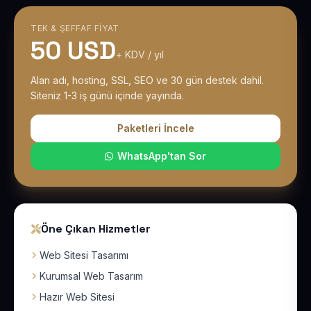
TEK & ŞEFFAF FIYAT
50 USD
+ KDV / yıl
Alan adı, hosting, SSL, SEO ve 30 gün destek dahil.
Siteniz 1-3 iş günü içinde yayında.
Paketleri İncele
WhatsApp'tan Sor
Öne Çıkan Hizmetler
Web Sitesi Tasarımı
Kurumsal Web Tasarım
Hazır Web Sitesi