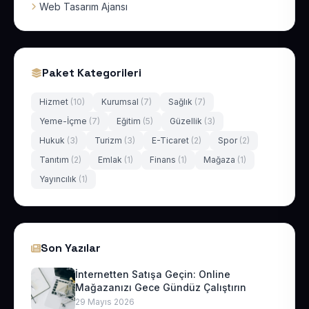
Web Tasarım Ajansı
Paket Kategorileri
Hizmet
(10)
Kurumsal
(7)
Sağlık
(7)
Yeme-İçme
(7)
Eğitim
(5)
Güzellik
(3)
Hukuk
(3)
Turizm
(3)
E-Ticaret
(2)
Spor
(2)
Tanıtım
(2)
Emlak
(1)
Finans
(1)
Mağaza
(1)
Yayıncılık
(1)
Son Yazılar
İnternetten Satışa Geçin: Online
Mağazanızı Gece Gündüz Çalıştırın
29 Mayıs 2026