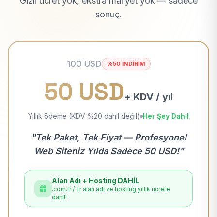
Gizli ücret yok, ekstra maliyet yok — sadece
sonuç.
100 USD
%50 İNDİRİM
50 USD
+ KDV / yıl
Yıllık ödeme (KDV %20 dahil değil)
Her Şey Dahil
"Tek Paket, Tek Fiyat — Profesyonel
Web Siteniz Yılda Sadece 50 USD!"
Alan Adı + Hosting DAHİL
.com.tr / .tr alan adı ve hosting yıllık ücrete
dahil!