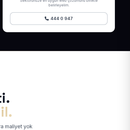
Sektörünüze en uygun web çözümünü birlikte
belirleyelim.
444 0 947
i.
il.
tra maliyet yok