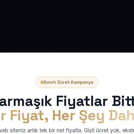
Sınırlı Süreli Kampanya
armaşık Fiyatlar Bitt
r Fiyat, Her Şey Dah
b siteniz artık tek bir net fiyatla. Gizli ücret yok, eks