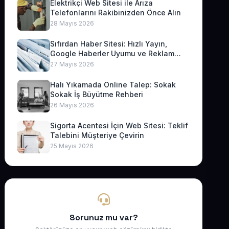
Elektrikçi Web Sitesi ile Arıza
Telefonlarını Rakibinizden Önce Alın
28 Mayıs 2026
Sıfırdan Haber Sitesi: Hızlı Yayın,
Google Haberler Uyumu ve Reklam
Geliri
27 Mayıs 2026
Halı Yıkamada Online Talep: Sokak
Sokak İş Büyütme Rehberi
26 Mayıs 2026
Sigorta Acentesi İçin Web Sitesi: Teklif
Talebini Müşteriye Çevirin
25 Mayıs 2026
Sorunuz mu var?