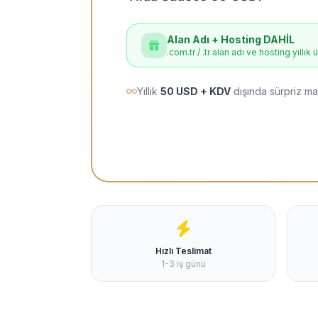
Alan Adı + Hosting DAHİL
.com.tr / .tr alan adı ve hosting yıllık 
Yıllık
50 USD + KDV
dışında sürpriz ma
Hızlı Teslimat
1-3 iş günü