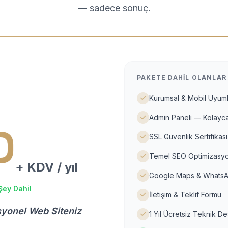
— sadece sonuç.
PAKETE DAHIL OLANLAR
Kurumsal & Mobil Uyuml
Admin Paneli — Kolayca
D
SSL Güvenlik Sertifikası
Temel SEO Optimizasyo
+ KDV / yıl
Google Maps & WhatsA
Şey Dahil
İletişim & Teklif Formu
syonel Web Siteniz
1 Yıl Ücretsiz Teknik D