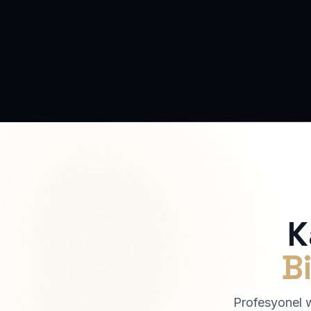
K
Bi
Profesyonel we