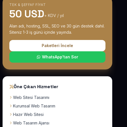
TEK & ŞEFFAF FIYAT
50 USD
+ KDV / yıl
Alan adı, hosting, SSL, SEO ve 30 gün destek dahil.
Siteniz 1-3 iş günü içinde yayında.
Paketleri İncele
WhatsApp'tan Sor
Öne Çıkan Hizmetler
Web Sitesi Tasarımı
Kurumsal Web Tasarım
Hazır Web Sitesi
Web Tasarım Ajansı