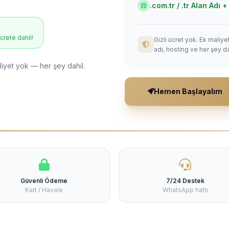
.com.tr / .tr Alan Adı
ücrete dahil!
Gizli ücret yok. Ek maliy
adı, hosting ve her şey da
liyet yok — her şey dahil.
Hemen Başlayalım
Güvenli Ödeme
7/24 Destek
Kart / Havale
WhatsApp hattı