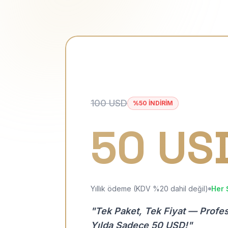
100 USD
%50 İNDİRİM
50 US
Yıllık ödeme (KDV %20 dahil değil)
Her 
"Tek Paket, Tek Fiyat — Profe
Yılda Sadece 50 USD!"