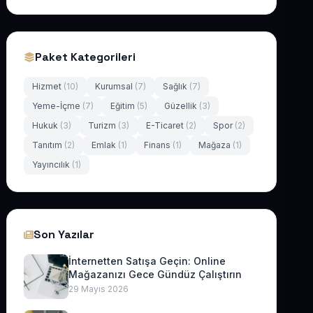
Paket Kategorileri
Hizmet
(10)
Kurumsal
(7)
Sağlık
(7)
Yeme-İçme
(7)
Eğitim
(5)
Güzellik
(3)
Hukuk
(3)
Turizm
(3)
E-Ticaret
(2)
Spor
(2)
Tanıtım
(2)
Emlak
(1)
Finans
(1)
Mağaza
(1)
Yayıncılık
(1)
Son Yazılar
İnternetten Satışa Geçin: Online
Mağazanızı Gece Gündüz Çalıştırın
29 Mayıs 2026