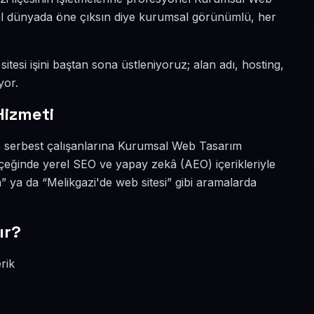
ital dünyada öne çıksın diye kurumsal görünümlü, her
itesi işini baştan sona üstleniyoruz; alan adı, hosting,
yor.
Hizmeti
ve serbest çalışanlarına Kurumsal Web Tasarım
lçeğinde yerel SEO ve yapay zekâ (AEO) içerikleriyle
 ya da “Melikgazi'de web sitesi” gibi aramalarda
ır?
rik