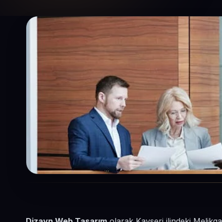
Dizayn Web Tasarım
olarak Kayseri ilindeki Melikg