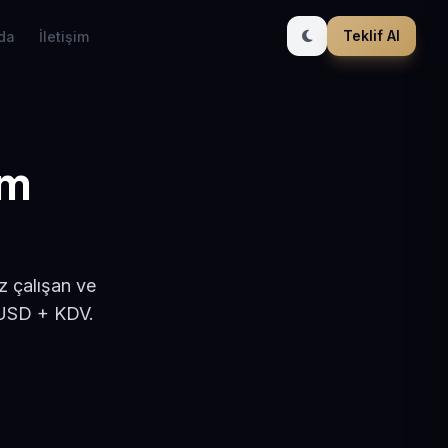
Teklif Al
da
İletişim
ım
z çalışan ve
 USD + KDV.