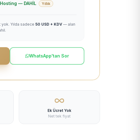
 + Hosting — DAHİL
Yıllık
et yok. Yılda sadece
50 USD + KDV
— alan
hil.
WhatsApp'tan Sor
Ek Ücret Yok
Net tek fiyat