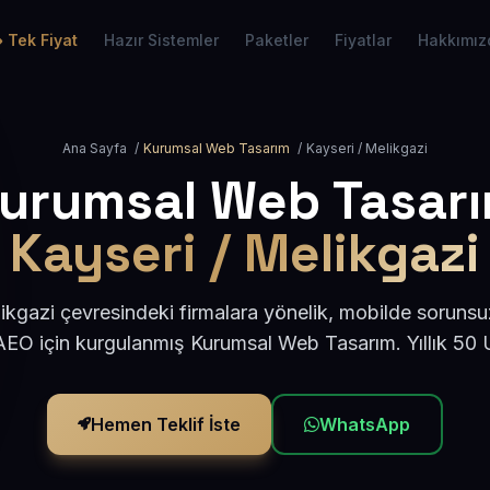
Tek Fiyat
Hazır Sistemler
Paketler
Fiyatlar
Hakkımız
Ana Sayfa
/
Kurumsal Web Tasarım
/
Kayseri / Melikgazi
urumsal Web Tasar
Kayseri / Melikgazi
ikgazi çevresindeki firmalara yönelik, mobilde sorunsu
AEO için kurgulanmış Kurumsal Web Tasarım. Yıllık 50
Hemen Teklif İste
WhatsApp