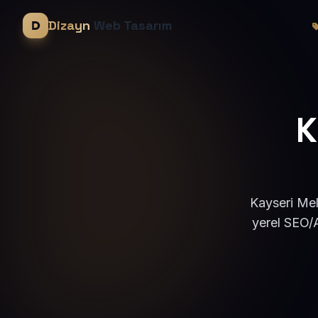
Dizayn
Web Tasarım
K
Kayseri Mel
yerel SEO/