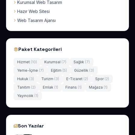
Kurumsal Web Tasarım
Hazır Web Sitesi
Web Tasarım Ajansı
Paket Kategorileri
Hizmet
(10)
Kurumsal
(7)
Sağlık
(7)
Yeme-İçme
(7)
Eğitim
(5)
Güzellik
(3)
Hukuk
(3)
Turizm
(3)
E-Ticaret
(2)
Spor
(2)
Tanıtım
(2)
Emlak
(1)
Finans
(1)
Mağaza
(1)
Yayıncılık
(1)
Son Yazılar