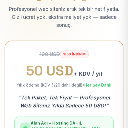
Profesyonel web siteniz artık tek bir net fiyatla.
Gizli ücret yok, ekstra maliyet yok — sadece
sonuç.
100 USD
%50 İNDİRİM
50 USD
+ KDV / yıl
Yıllık ödeme (KDV %20 dahil değil)
Her Şey Dahil
"Tek Paket, Tek Fiyat — Profesyonel
Web Siteniz Yılda Sadece 50 USD!"
Alan Adı + Hosting DAHİL