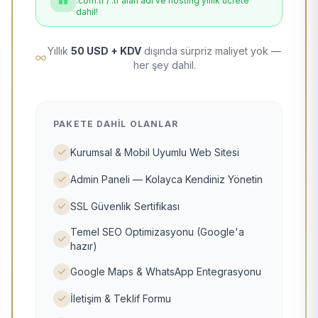
.com.tr / .tr alan adı ve hosting yıllık ücrete
dahil!
Yıllık
50 USD + KDV
dışında sürpriz maliyet yok —
her şey dahil.
PAKETE DAHIL OLANLAR
Kurumsal & Mobil Uyumlu Web Sitesi
Admin Paneli — Kolayca Kendiniz Yönetin
SSL Güvenlik Sertifikası
Temel SEO Optimizasyonu (Google'a
hazır)
Google Maps & WhatsApp Entegrasyonu
İletişim & Teklif Formu