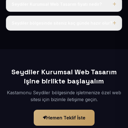
Seydiler Kurumsal Web Tasarım fiyatı nedir?
Tek fiyat uygulanır: yıllık 50 USD + KDV. Bu bedele alan
adı, hosting, SSL ve temel SEO da dahildir.
Seydiler bölgesinde siteniz kaç günde hazır olur?
İçerikleriniz elimize geçtikten sonra siteniz 1-3 iş günü
içerisinde yayına alınır.
Seydiler Kurumsal Web Tasarım
işine birlikte başlayalım
Kastamonu Seydiler bölgesinde işletmenize özel web
sitesi için bizimle iletişime geçin.
Hemen Teklif İste