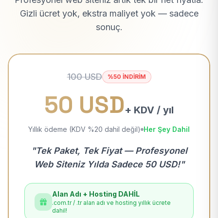
Gizli ücret yok, ekstra maliyet yok — sadece
sonuç.
100 USD
%50 İNDİRİM
50 USD
+ KDV / yıl
Yıllık ödeme (KDV %20 dahil değil)
Her Şey Dahil
"Tek Paket, Tek Fiyat — Profesyonel
Web Siteniz Yılda Sadece 50 USD!"
Alan Adı + Hosting DAHİL
.com.tr / .tr alan adı ve hosting yıllık ücrete
dahil!