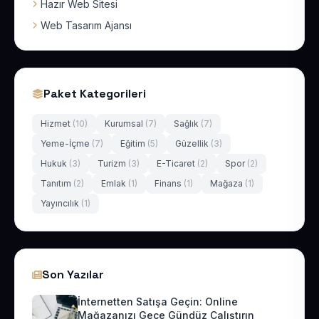
Hazır Web Sitesi
Web Tasarım Ajansı
Paket Kategorileri
Hizmet
(10)
Kurumsal
(7)
Sağlık
(7)
Yeme-İçme
(7)
Eğitim
(5)
Güzellik
(3)
Hukuk
(3)
Turizm
(3)
E-Ticaret
(2)
Spor
(2)
Tanıtım
(2)
Emlak
(1)
Finans
(1)
Mağaza
(1)
Yayıncılık
(1)
Son Yazılar
İnternetten Satışa Geçin: Online
Mağazanızı Gece Gündüz Çalıştırın