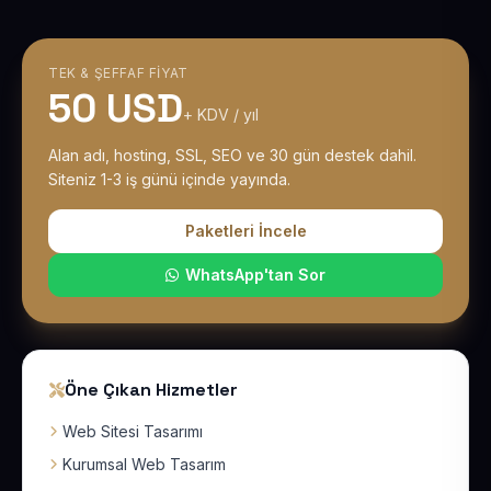
TEK & ŞEFFAF FIYAT
50 USD
+ KDV / yıl
Alan adı, hosting, SSL, SEO ve 30 gün destek dahil.
Siteniz 1-3 iş günü içinde yayında.
Paketleri İncele
WhatsApp'tan Sor
Öne Çıkan Hizmetler
Web Sitesi Tasarımı
Kurumsal Web Tasarım