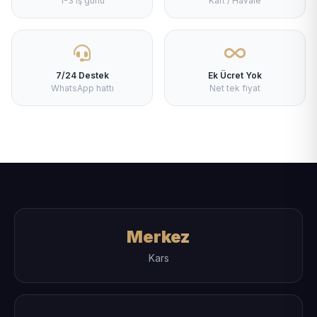
1-3 iş günü
Kart / Havale
7/24 Destek
Ek Ücret Yok
WhatsApp hattı
Net tek fiyat
Merkez
Kars