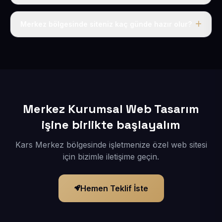
Tek fiyat uygulanır: yıllık 50 USD + KDV. Bu bedele alan
adı, hosting, SSL ve temel SEO da dahildir.
Merkez bölgesinde siteniz kaç günde hazır olur?
İçerikleriniz elimize geçtikten sonra siteniz 1-3 iş günü
içerisinde yayına alınır.
Merkez Kurumsal Web Tasarım
işine birlikte başlayalım
Kars Merkez bölgesinde işletmenize özel web sitesi
için bizimle iletişime geçin.
Hemen Teklif İste