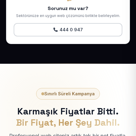
Sorunuz mu var?
Sektörünüze en uygun web çözümünü birlikte belirleyelim.
444 0 947
Sınırlı Süreli Kampanya
Karmaşık Fiyatlar Bitti.
Bir Fiyat, Her Şey Dahil.
Profesyonel web siteniz artık tek bir net fiyatla.