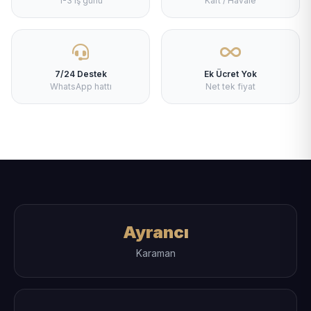
1-3 iş günü
Kart / Havale
7/24 Destek
Ek Ücret Yok
WhatsApp hattı
Net tek fiyat
Ayrancı
Karaman