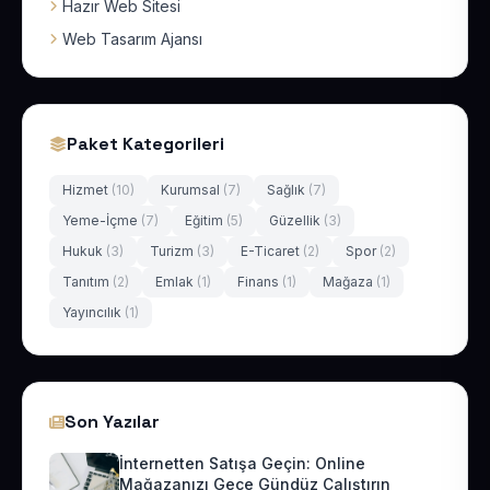
Hazır Web Sitesi
Web Tasarım Ajansı
Paket Kategorileri
Hizmet
(10)
Kurumsal
(7)
Sağlık
(7)
Yeme-İçme
(7)
Eğitim
(5)
Güzellik
(3)
Hukuk
(3)
Turizm
(3)
E-Ticaret
(2)
Spor
(2)
Tanıtım
(2)
Emlak
(1)
Finans
(1)
Mağaza
(1)
Yayıncılık
(1)
Son Yazılar
İnternetten Satışa Geçin: Online
Mağazanızı Gece Gündüz Çalıştırın