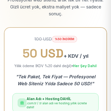
Gizli ücret yok, ekstra maliyet yok — sadece
sonuç.
100 USD
%50 İNDİRİM
50 USD
+ KDV / yıl
Yıllık ödeme (KDV %20 dahil değil)
Her Şey Dahil
"Tek Paket, Tek Fiyat — Profesyonel
Web Siteniz Yılda Sadece 50 USD!"
Alan Adı + Hosting DAHİL
.com.tr / .tr alan adı ve hosting yıllık ücrete
dahil!