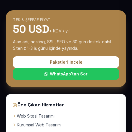
TEK & ŞEFFAF FIYAT
50 USD
+ KDV / yıl
Alan adı, hosting, SSL, SEO ve 30 gün destek dahil.
Siteniz 1-3 iş günü içinde yayında.
Paketleri İncele
WhatsApp'tan Sor
Öne Çıkan Hizmetler
Web Sitesi Tasarımı
Kurumsal Web Tasarım