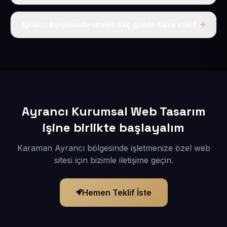
Tek fiyat uygulanır: yıllık 50 USD + KDV. Bu bedele alan
adı, hosting, SSL ve temel SEO da dahildir.
Ayrancı bölgesinde siteniz kaç günde hazır olur?
İçerikleriniz elimize geçtikten sonra siteniz 1-3 iş günü
içerisinde yayına alınır.
Ayrancı Kurumsal Web Tasarım
işine birlikte başlayalım
Karaman Ayrancı bölgesinde işletmenize özel web
sitesi için bizimle iletişime geçin.
Hemen Teklif İste