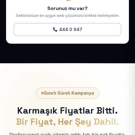
Sorunuz mu var?
Sektörünüze en uygun web çözümünü birlikte belirleyelim.
444 0 947
Sınırlı Süreli Kampanya
Karmaşık Fiyatlar Bitti.
Bir Fiyat, Her Şey Dahil.
Profesyonel web siteniz artık tek bir net fiyatla.