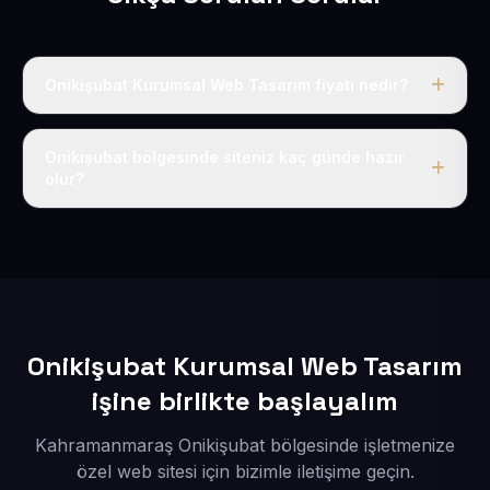
Onikişubat Kurumsal Web Tasarım fiyatı nedir?
Tek fiyat uygulanır: yıllık 50 USD + KDV. Bu bedele alan
adı, hosting, SSL ve temel SEO da dahildir.
Onikişubat bölgesinde siteniz kaç günde hazır
olur?
İçerikleriniz elimize geçtikten sonra siteniz 1-3 iş günü
içerisinde yayına alınır.
Onikişubat Kurumsal Web Tasarım
işine birlikte başlayalım
Kahramanmaraş Onikişubat bölgesinde işletmenize
özel web sitesi için bizimle iletişime geçin.