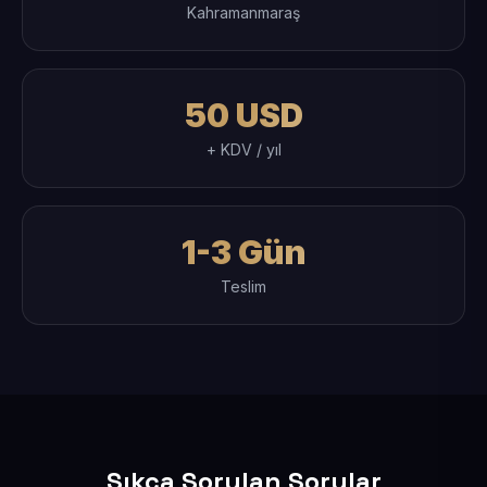
Kahramanmaraş
50 USD
+ KDV / yıl
1-3 Gün
Teslim
Sıkça Sorulan Sorular