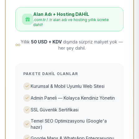
Alan Adı + Hosting DAHİL
.com.tr / .tr alan adı ve hosting yıllık ücrete
dahil!
Yıllık
50 USD + KDV
dışında sürpriz maliyet yok —
her şey dahil.
PAKETE DAHIL OLANLAR
Kurumsal & Mobil Uyumlu Web Sitesi
Admin Paneli — Kolayca Kendiniz Yönetin
SSL Güvenlik Sertifikası
Temel SEO Optimizasyonu (Google'a
hazır)
Google Maps & WhatsApp Entegrasyonu