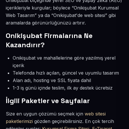
Onikişubat ölçeğinde yerel SEO ve yapay zekâ (AEO)
içerikleriyle kurgular; böylece “Onikişubat Kurumsal
Web Tasarım” ya da “Onikişubat'de web sitesi” gibi
aramalarda görünürlüğünüzü artırır.
Onikişubat Firmalarına Ne
Kazandırır?
Onikişubat ve mahallelerine göre yazılmış yerel
içerik
Telefonda hızlı açılan, güncel ve uyumlu tasarım
Alan adı, hosting ve SSL fiyata dahil
1-3 iş günü içinde teslim, ilk ay destek ücretsiz
İlgili Paketler ve Sayfalar
Size en uygun çözümü seçmek için
web sitesi
paketlerimizi
gözden geçirebilirsiniz. En çok tercih
edilenler şunlar:
Kurumsal Firma Sitesi
,
E-Ticaret