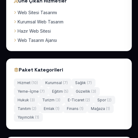
Öne Çıkan Hizmetler
Web Sitesi Tasarımı
Kurumsal Web Tasarım
Hazır Web Sitesi
Web Tasarım Ajansı
Paket Kategorileri
Hizmet
(10)
Kurumsal
(7)
Sağlık
(7)
Yeme-İçme
(7)
Eğitim
(5)
Güzellik
(3)
Hukuk
(3)
Turizm
(3)
E-Ticaret
(2)
Spor
(2)
Tanıtım
(2)
Emlak
(1)
Finans
(1)
Mağaza
(1)
Yayıncılık
(1)