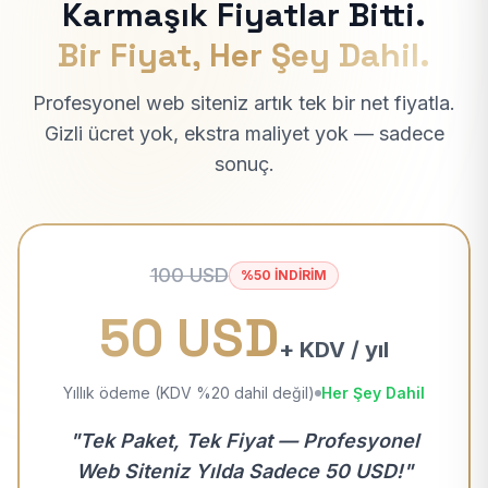
Karmaşık Fiyatlar Bitti.
Bir Fiyat, Her Şey Dahil.
Profesyonel web siteniz artık tek bir net fiyatla.
Gizli ücret yok, ekstra maliyet yok — sadece
sonuç.
100 USD
%50 İNDİRİM
50 USD
+ KDV / yıl
Yıllık ödeme (KDV %20 dahil değil)
Her Şey Dahil
"Tek Paket, Tek Fiyat — Profesyonel
Web Siteniz Yılda Sadece 50 USD!"