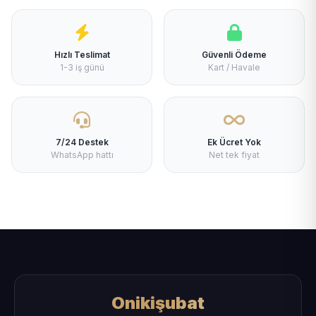
Hızlı Teslimat
Güvenli Ödeme
1-3 iş günü
Kart / Havale
7/24 Destek
Ek Ücret Yok
WhatsApp hattı
Net tek fiyat
Onikişubat