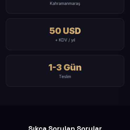
Kahramanmaraş
50 USD
+ KDV / yıl
1-3 Gün
Teslim
Sıkça Sorulan Sorular