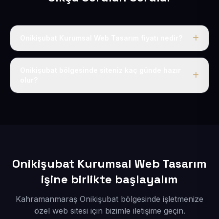
Onikişubat Kurumsal Web Tasarım fiyatı nedir?
Tek fiyat uygulanır: yıllık 50 USD + KDV. Bu bedele alan
adı, hosting, SSL ve temel SEO da dahildir.
Onikişubat bölgesinde siteniz kaç günde hazır
olur?
İçerikleriniz elimize geçtikten sonra siteniz 1-3 iş günü
içerisinde yayına alınır.
Onikişubat Kurumsal Web Tasarım
işine birlikte başlayalım
Kahramanmaraş Onikişubat bölgesinde işletmenize
özel web sitesi için bizimle iletişime geçin.