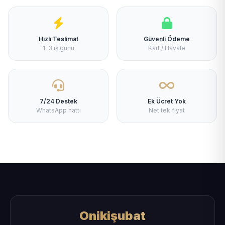
Hızlı Teslimat
Güvenli Ödeme
1-3 iş günü
Kart / Havale
7/24 Destek
Ek Ücret Yok
WhatsApp hattı
Net tek fiyat
Onikişubat