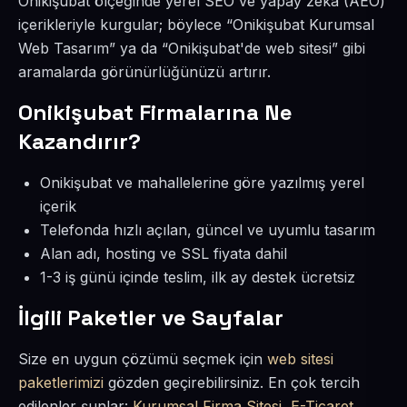
Onikişubat ölçeğinde yerel SEO ve yapay zekâ (AEO)
içerikleriyle kurgular; böylece “Onikişubat Kurumsal
Web Tasarım” ya da “Onikişubat'de web sitesi” gibi
aramalarda görünürlüğünüzü artırır.
Onikişubat Firmalarına Ne
Kazandırır?
Onikişubat ve mahallelerine göre yazılmış yerel
içerik
Telefonda hızlı açılan, güncel ve uyumlu tasarım
Alan adı, hosting ve SSL fiyata dahil
1-3 iş günü içinde teslim, ilk ay destek ücretsiz
İlgili Paketler ve Sayfalar
Size en uygun çözümü seçmek için
web sitesi
paketlerimizi
gözden geçirebilirsiniz. En çok tercih
edilenler şunlar:
Kurumsal Firma Sitesi
,
E-Ticaret