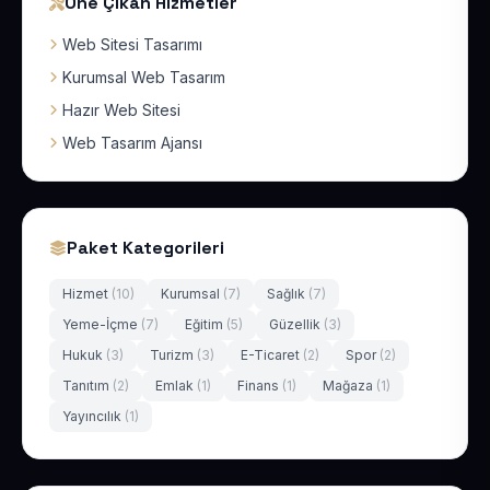
Öne Çıkan Hizmetler
Web Sitesi Tasarımı
Kurumsal Web Tasarım
Hazır Web Sitesi
Web Tasarım Ajansı
Paket Kategorileri
Hizmet
(10)
Kurumsal
(7)
Sağlık
(7)
Yeme-İçme
(7)
Eğitim
(5)
Güzellik
(3)
Hukuk
(3)
Turizm
(3)
E-Ticaret
(2)
Spor
(2)
Tanıtım
(2)
Emlak
(1)
Finans
(1)
Mağaza
(1)
Yayıncılık
(1)