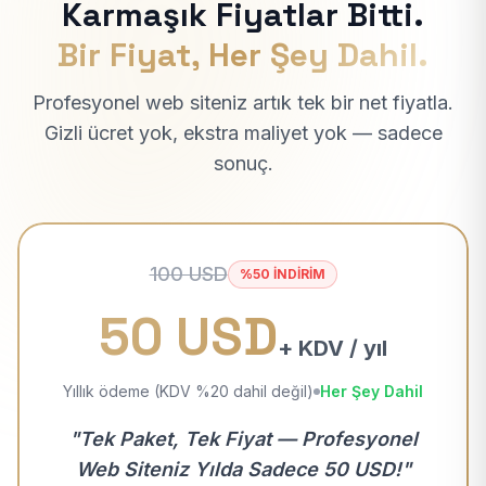
Karmaşık Fiyatlar Bitti.
Bir Fiyat, Her Şey Dahil.
Profesyonel web siteniz artık tek bir net fiyatla.
Gizli ücret yok, ekstra maliyet yok — sadece
sonuç.
100 USD
%50 İNDİRİM
50 USD
+ KDV / yıl
Yıllık ödeme (KDV %20 dahil değil)
Her Şey Dahil
"Tek Paket, Tek Fiyat — Profesyonel
Web Siteniz Yılda Sadece 50 USD!"