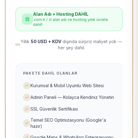
Alan Adı + Hosting DAHİL
.com.tr / .tr alan adı ve hosting yıllık ücrete
dahil!
Yıllık
50 USD + KDV
dışında sürpriz maliyet yok —
her şey dahil.
PAKETE DAHIL OLANLAR
Kurumsal & Mobil Uyumlu Web Sitesi
Admin Paneli — Kolayca Kendiniz Yönetin
SSL Güvenlik Sertifikası
Temel SEO Optimizasyonu (Google'a
hazır)
Google Maps & WhatsApp Entegrasyonu