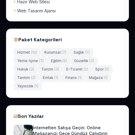
Hazır Web Sitesi
Web Tasarım Ajansı
Paket Kategorileri
Hizmet
(10)
Kurumsal
(7)
Sağlık
(7)
Yeme-İçme
(7)
Eğitim
(5)
Güzellik
(3)
Hukuk
(3)
Turizm
(3)
E-Ticaret
(2)
Spor
(2)
Tanıtım
(2)
Emlak
(1)
Finans
(1)
Mağaza
(1)
Yayıncılık
(1)
Son Yazılar
İnternetten Satışa Geçin: Online
Mağazanızı Gece Gündüz Çalıştırın