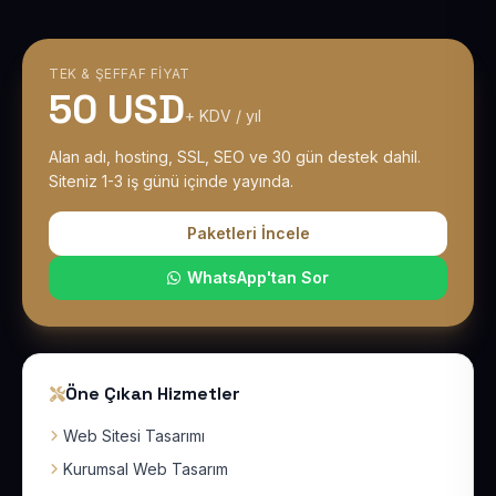
TEK & ŞEFFAF FIYAT
50 USD
+ KDV / yıl
Alan adı, hosting, SSL, SEO ve 30 gün destek dahil.
Siteniz 1-3 iş günü içinde yayında.
Paketleri İncele
WhatsApp'tan Sor
Öne Çıkan Hizmetler
Web Sitesi Tasarımı
Kurumsal Web Tasarım