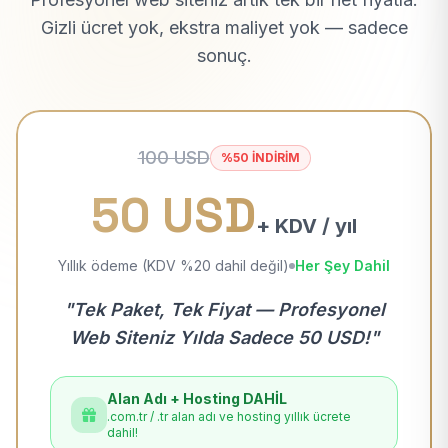
Gizli ücret yok, ekstra maliyet yok — sadece
sonuç.
100 USD
%50 İNDİRİM
50 USD
+ KDV / yıl
Yıllık ödeme (KDV %20 dahil değil)
Her Şey Dahil
"Tek Paket, Tek Fiyat — Profesyonel
Web Siteniz Yılda Sadece 50 USD!"
Alan Adı + Hosting DAHİL
.com.tr / .tr alan adı ve hosting yıllık ücrete
dahil!