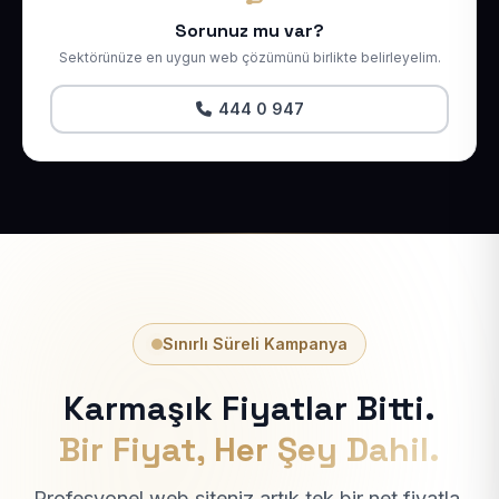
Sorunuz mu var?
Sektörünüze en uygun web çözümünü birlikte belirleyelim.
444 0 947
Sınırlı Süreli Kampanya
Karmaşık Fiyatlar Bitti.
Bir Fiyat, Her Şey Dahil.
Profesyonel web siteniz artık tek bir net fiyatla.