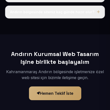
Tek fiyat uygulanır: yıllık 50 USD + KDV. Bu bedele alan
adı, hosting, SSL ve temel SEO da dahildir.
Andırın bölgesinde siteniz kaç günde hazır olur?
İçerikleriniz elimize geçtikten sonra siteniz 1-3 iş günü
içerisinde yayına alınır.
Andırın Kurumsal Web Tasarım
işine birlikte başlayalım
Kahramanmaraş Andırın bölgesinde işletmenize özel
web sitesi için bizimle iletişime geçin.
Hemen Teklif İste