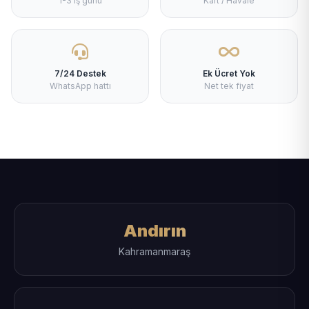
1-3 iş günü
Kart / Havale
7/24 Destek
Ek Ücret Yok
WhatsApp hattı
Net tek fiyat
Andırın
Kahramanmaraş