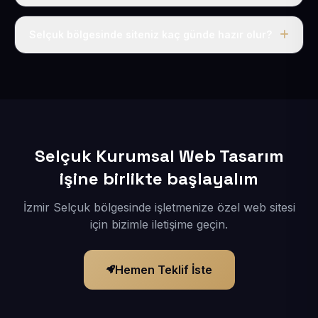
Tek fiyat uygulanır: yıllık 50 USD + KDV. Bu bedele alan
adı, hosting, SSL ve temel SEO da dahildir.
Selçuk bölgesinde siteniz kaç günde hazır olur?
İçerikleriniz elimize geçtikten sonra siteniz 1-3 iş günü
içerisinde yayına alınır.
Selçuk Kurumsal Web Tasarım
işine birlikte başlayalım
İzmir Selçuk bölgesinde işletmenize özel web sitesi
için bizimle iletişime geçin.
Hemen Teklif İste