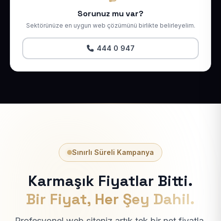
Sorunuz mu var?
Sektörünüze en uygun web çözümünü birlikte belirleyelim.
444 0 947
Sınırlı Süreli Kampanya
Karmaşık Fiyatlar Bitti.
Bir Fiyat, Her Şey Dahil.
Profesyonel web siteniz artık tek bir net fiyatla.