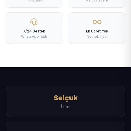
1-3 iş günü
Kart / Havale
7/24 Destek
Ek Ücret Yok
WhatsApp hattı
Net tek fiyat
Selçuk
İzmir