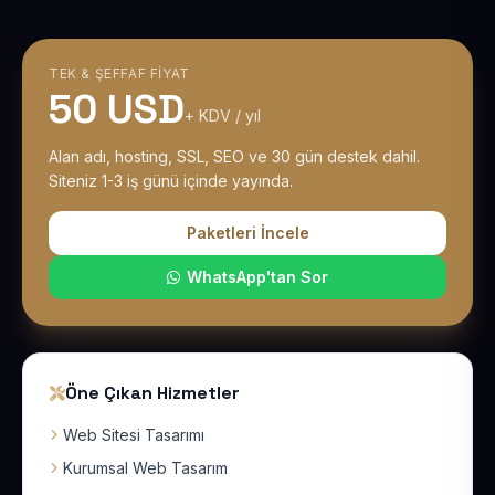
TEK & ŞEFFAF FIYAT
50 USD
+ KDV / yıl
Alan adı, hosting, SSL, SEO ve 30 gün destek dahil.
Siteniz 1-3 iş günü içinde yayında.
Paketleri İncele
WhatsApp'tan Sor
Öne Çıkan Hizmetler
Web Sitesi Tasarımı
Kurumsal Web Tasarım