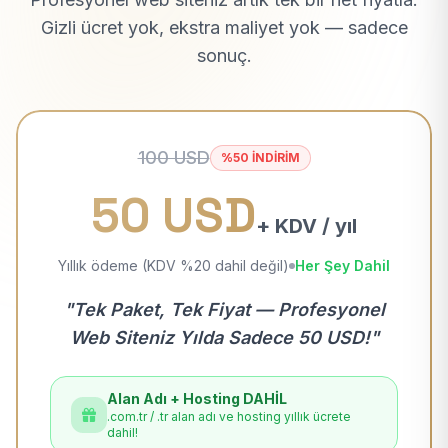
Gizli ücret yok, ekstra maliyet yok — sadece
sonuç.
100 USD
%50 İNDİRİM
50 USD
+ KDV / yıl
Yıllık ödeme (KDV %20 dahil değil)
Her Şey Dahil
"Tek Paket, Tek Fiyat — Profesyonel
Web Siteniz Yılda Sadece 50 USD!"
Alan Adı + Hosting DAHİL
.com.tr / .tr alan adı ve hosting yıllık ücrete
dahil!