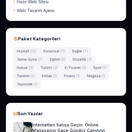
Hazır Web Sitesi
Web Tasarım Ajansı
Paket Kategorileri
Hizmet
(10)
Kurumsal
(7)
Sağlık
(7)
Yeme-İçme
(7)
Eğitim
(5)
Güzellik
(3)
Hukuk
(3)
Turizm
(3)
E-Ticaret
(2)
Spor
(2)
Tanıtım
(2)
Emlak
(1)
Finans
(1)
Mağaza
(1)
Yayıncılık
(1)
Son Yazılar
İnternetten Satışa Geçin: Online
Mağazanızı Gece Gündüz Çalıştırın