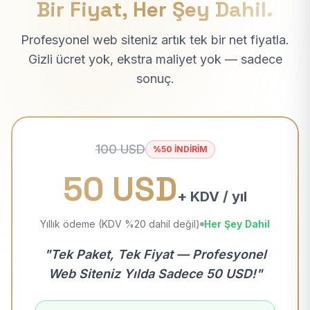
Bir Fiyat, Her Şey Dahil.
Profesyonel web siteniz artık tek bir net fiyatla.
Gizli ücret yok, ekstra maliyet yok — sadece
sonuç.
100 USD
%50 İNDİRİM
50 USD
+ KDV / yıl
Yıllık ödeme (KDV %20 dahil değil)
Her Şey Dahil
"Tek Paket, Tek Fiyat — Profesyonel
Web Siteniz Yılda Sadece 50 USD!"