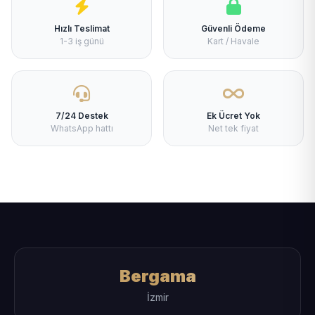
Hızlı Teslimat
Güvenli Ödeme
1-3 iş günü
Kart / Havale
7/24 Destek
Ek Ücret Yok
WhatsApp hattı
Net tek fiyat
Bergama
İzmir