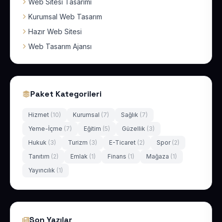
Web Sitesi Tasarımı
Kurumsal Web Tasarım
Hazır Web Sitesi
Web Tasarım Ajansı
Paket Kategorileri
Hizmet
(10)
Kurumsal
(7)
Sağlık
(7)
Yeme-İçme
(7)
Eğitim
(5)
Güzellik
(3)
Hukuk
(3)
Turizm
(3)
E-Ticaret
(2)
Spor
(2)
Tanıtım
(2)
Emlak
(1)
Finans
(1)
Mağaza
(1)
Yayıncılık
(1)
Son Yazılar