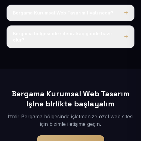
Bergama Kurumsal Web Tasarım fiyatı nedir?
Tek fiyat uygulanır: yıllık 50 USD + KDV. Bu bedele alan
adı, hosting, SSL ve temel SEO da dahildir.
Bergama bölgesinde siteniz kaç günde hazır
olur?
İçerikleriniz elimize geçtikten sonra siteniz 1-3 iş günü
içerisinde yayına alınır.
Bergama Kurumsal Web Tasarım
işine birlikte başlayalım
İzmir Bergama bölgesinde işletmenize özel web sitesi
için bizimle iletişime geçin.