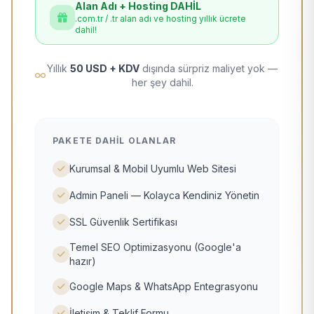
Alan Adı + Hosting DAHİL
.com.tr / .tr alan adı ve hosting yıllık ücrete
dahil!
Yıllık
50 USD + KDV
dışında sürpriz maliyet yok —
her şey dahil.
PAKETE DAHIL OLANLAR
Kurumsal & Mobil Uyumlu Web Sitesi
Admin Paneli — Kolayca Kendiniz Yönetin
SSL Güvenlik Sertifikası
Temel SEO Optimizasyonu (Google'a
hazır)
Google Maps & WhatsApp Entegrasyonu
İletişim & Teklif Formu