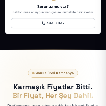
Sorunuz mu var?
Sektörünüze en uygun web çözümünü birlikte belirleyelim.
444 0 947
Sınırlı Süreli Kampanya
Karmaşık Fiyatlar Bitti.
Bir Fiyat, Her Şey Dahil.
Profesyonel web siteniz artık tek bir net fiyatla.