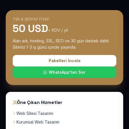
TEK & ŞEFFAF FIYAT
50 USD
+ KDV / yıl
Alan adı, hosting, SSL, SEO ve 30 gün destek dahil.
Siteniz 1-3 iş günü içinde yayında.
Paketleri İncele
WhatsApp'tan Sor
Öne Çıkan Hizmetler
Web Sitesi Tasarımı
Kurumsal Web Tasarım