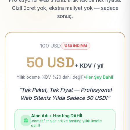
Gizli ücret yok, ekstra maliyet yok — sadece
sonuç.
100 USD
%50 İNDİRİM
50 USD
+ KDV / yıl
Yıllık ödeme (KDV %20 dahil değil)
Her Şey Dahil
"Tek Paket, Tek Fiyat — Profesyonel
Web Siteniz Yılda Sadece 50 USD!"
Alan Adı + Hosting DAHİL
.com.tr / .tr alan adı ve hosting yıllık ücrete
dahil!