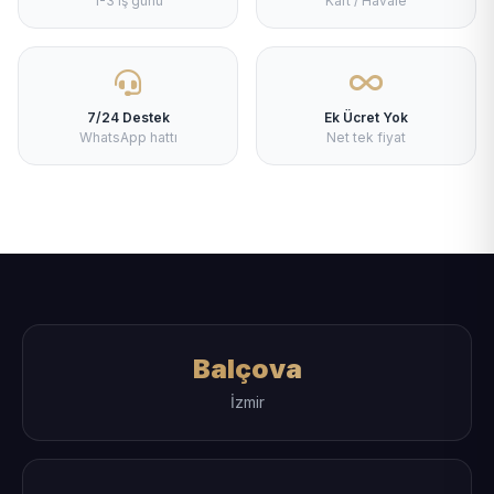
1-3 iş günü
Kart / Havale
7/24 Destek
Ek Ücret Yok
WhatsApp hattı
Net tek fiyat
Balçova
İzmir