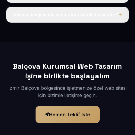
Tek fiyat uygulanır: yıllık 50 USD + KDV. Bu bedele alan
adı, hosting, SSL ve temel SEO da dahildir.
Balçova bölgesinde siteniz kaç günde hazır olur?
İçerikleriniz elimize geçtikten sonra siteniz 1-3 iş günü
içerisinde yayına alınır.
Balçova Kurumsal Web Tasarım
işine birlikte başlayalım
İzmir Balçova bölgesinde işletmenize özel web sitesi
için bizimle iletişime geçin.
Hemen Teklif İste