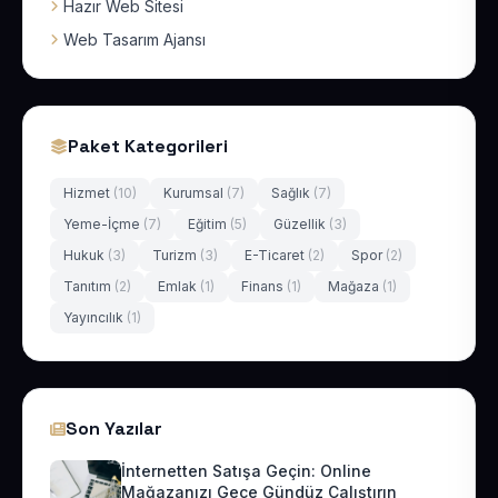
Hazır Web Sitesi
Web Tasarım Ajansı
Paket Kategorileri
Hizmet
(10)
Kurumsal
(7)
Sağlık
(7)
Yeme-İçme
(7)
Eğitim
(5)
Güzellik
(3)
Hukuk
(3)
Turizm
(3)
E-Ticaret
(2)
Spor
(2)
Tanıtım
(2)
Emlak
(1)
Finans
(1)
Mağaza
(1)
Yayıncılık
(1)
Son Yazılar
İnternetten Satışa Geçin: Online
Mağazanızı Gece Gündüz Çalıştırın