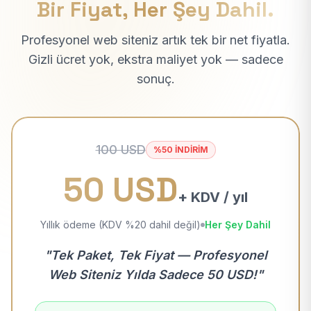
Bir Fiyat, Her Şey Dahil.
Profesyonel web siteniz artık tek bir net fiyatla.
Gizli ücret yok, ekstra maliyet yok — sadece
sonuç.
100 USD
%50 İNDİRİM
50 USD
+ KDV / yıl
Yıllık ödeme (KDV %20 dahil değil)
Her Şey Dahil
"Tek Paket, Tek Fiyat — Profesyonel
Web Siteniz Yılda Sadece 50 USD!"