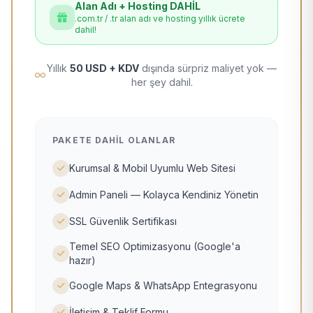
Alan Adı + Hosting DAHİL
.com.tr / .tr alan adı ve hosting yıllık ücrete
dahil!
Yıllık
50 USD + KDV
dışında sürpriz maliyet yok —
her şey dahil.
PAKETE DAHIL OLANLAR
Kurumsal & Mobil Uyumlu Web Sitesi
Admin Paneli — Kolayca Kendiniz Yönetin
SSL Güvenlik Sertifikası
Temel SEO Optimizasyonu (Google'a
hazır)
Google Maps & WhatsApp Entegrasyonu
İletişim & Teklif Formu