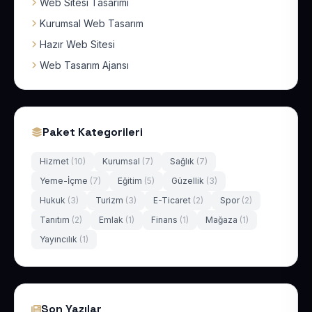
Web Sitesi Tasarımı
Kurumsal Web Tasarım
Hazır Web Sitesi
Web Tasarım Ajansı
Paket Kategorileri
Hizmet
(10)
Kurumsal
(7)
Sağlık
(7)
Yeme-İçme
(7)
Eğitim
(5)
Güzellik
(3)
Hukuk
(3)
Turizm
(3)
E-Ticaret
(2)
Spor
(2)
Tanıtım
(2)
Emlak
(1)
Finans
(1)
Mağaza
(1)
Yayıncılık
(1)
Son Yazılar