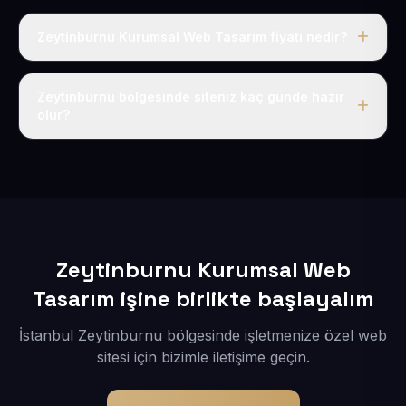
Zeytinburnu Kurumsal Web Tasarım fiyatı nedir?
Tek fiyat uygulanır: yıllık 50 USD + KDV. Bu bedele alan
adı, hosting, SSL ve temel SEO da dahildir.
Zeytinburnu bölgesinde siteniz kaç günde hazır
olur?
İçerikleriniz elimize geçtikten sonra siteniz 1-3 iş günü
içerisinde yayına alınır.
Zeytinburnu Kurumsal Web
Tasarım işine birlikte başlayalım
İstanbul Zeytinburnu bölgesinde işletmenize özel web
sitesi için bizimle iletişime geçin.