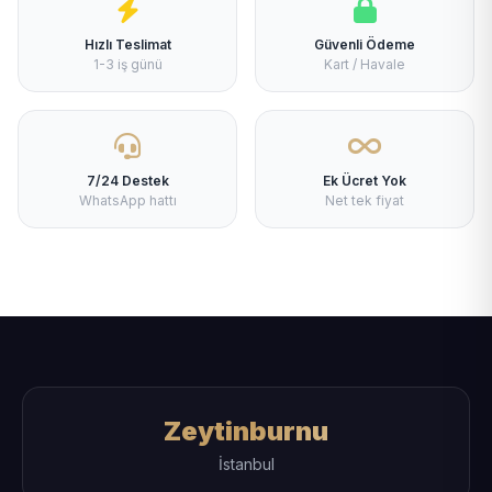
Hızlı Teslimat
Güvenli Ödeme
1-3 iş günü
Kart / Havale
7/24 Destek
Ek Ücret Yok
WhatsApp hattı
Net tek fiyat
Zeytinburnu
İstanbul