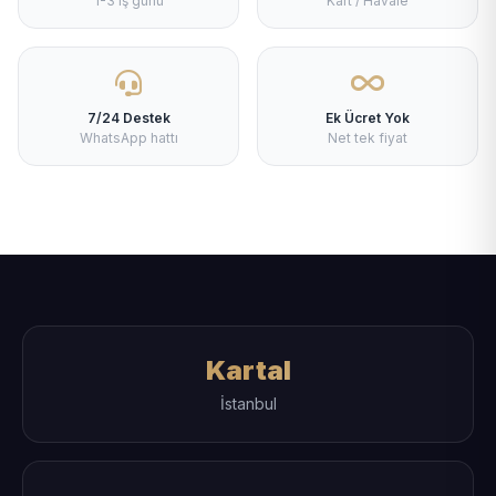
1-3 iş günü
Kart / Havale
7/24 Destek
Ek Ücret Yok
WhatsApp hattı
Net tek fiyat
Kartal
İstanbul