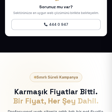
Sorunuz mu var?
Sektörünüze en uygun web çözümünü birlikte belirleyelim.
444 0 947
Sınırlı Süreli Kampanya
Karmaşık Fiyatlar Bitti.
Bir Fiyat, Her Şey Dahil.
Profesyonel web siteniz artık tek bir net fiyatla.