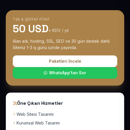
TEK & ŞEFFAF FIYAT
50 USD
+ KDV / yıl
Alan adı, hosting, SSL, SEO ve 30 gün destek dahil.
Siteniz 1-3 iş günü içinde yayında.
Paketleri İncele
WhatsApp'tan Sor
Öne Çıkan Hizmetler
Web Sitesi Tasarımı
Kurumsal Web Tasarım