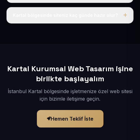
Tek fiyat uygulanır: yıllık 50 USD + KDV. Bu bedele alan
adı, hosting, SSL ve temel SEO da dahildir.
Kartal bölgesinde siteniz kaç günde hazır olur?
İçerikleriniz elimize geçtikten sonra siteniz 1-3 iş günü
içerisinde yayına alınır.
Kartal Kurumsal Web Tasarım işine
birlikte başlayalım
İstanbul Kartal bölgesinde işletmenize özel web sitesi
için bizimle iletişime geçin.
Hemen Teklif İste