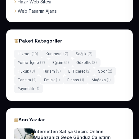
Hazır Web Sitesi
Web Tasarım Ajansı
Paket Kategorileri
Hizmet
(10)
Kurumsal
(7)
Sağlık
(7)
Yeme-İçme
(7)
Eğitim
(5)
Güzellik
(3)
Hukuk
(3)
Turizm
(3)
E-Ticaret
(2)
Spor
(2)
Tanıtım
(2)
Emlak
(1)
Finans
(1)
Mağaza
(1)
Yayıncılık
(1)
Son Yazılar
İnternetten Satışa Geçin: Online
Mağazanızı Gece Gündüz Çalıştırın