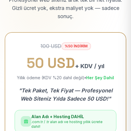
Gizli ücret yok, ekstra maliyet yok — sadece
sonuç.
100 USD
%50 İNDİRİM
50 USD
+ KDV / yıl
Yıllık ödeme (KDV %20 dahil değil)
Her Şey Dahil
"Tek Paket, Tek Fiyat — Profesyonel
Web Siteniz Yılda Sadece 50 USD!"
Alan Adı + Hosting DAHİL
.com.tr / .tr alan adı ve hosting yıllık ücrete
dahil!