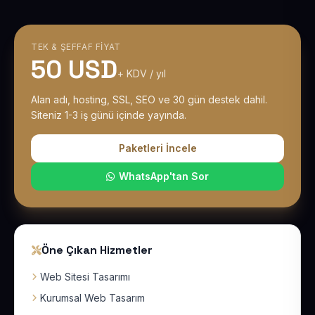
TEK & ŞEFFAF FIYAT
50 USD
+ KDV / yıl
Alan adı, hosting, SSL, SEO ve 30 gün destek dahil.
Siteniz 1-3 iş günü içinde yayında.
Paketleri İncele
WhatsApp'tan Sor
Öne Çıkan Hizmetler
Web Sitesi Tasarımı
Kurumsal Web Tasarım