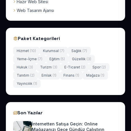
Hazır Web Sitesi
Web Tasarım Ajansı
Paket Kategorileri
Hizmet
(10)
Kurumsal
(7)
Sağlık
(7)
Yeme-İçme
(7)
Eğitim
(5)
Güzellik
(3)
Hukuk
(3)
Turizm
(3)
E-Ticaret
(2)
Spor
(2)
Tanıtım
(2)
Emlak
(1)
Finans
(1)
Mağaza
(1)
Yayıncılık
(1)
Son Yazılar
İnternetten Satışa Geçin: Online
Mağazanızı Gece Gündüz Çalıştırın