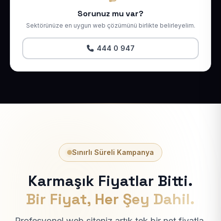
Sorunuz mu var?
Sektörünüze en uygun web çözümünü birlikte belirleyelim.
444 0 947
Sınırlı Süreli Kampanya
Karmaşık Fiyatlar Bitti.
Bir Fiyat, Her Şey Dahil.
Profesyonel web siteniz artık tek bir net fiyatla.