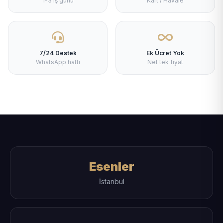
1-3 iş günü
Kart / Havale
7/24 Destek
Ek Ücret Yok
WhatsApp hattı
Net tek fiyat
Esenler
İstanbul