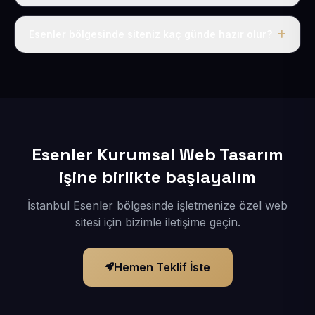
Tek fiyat uygulanır: yıllık 50 USD + KDV. Bu bedele alan
adı, hosting, SSL ve temel SEO da dahildir.
Esenler bölgesinde siteniz kaç günde hazır olur?
İçerikleriniz elimize geçtikten sonra siteniz 1-3 iş günü
içerisinde yayına alınır.
Esenler Kurumsal Web Tasarım
işine birlikte başlayalım
İstanbul Esenler bölgesinde işletmenize özel web
sitesi için bizimle iletişime geçin.
Hemen Teklif İste