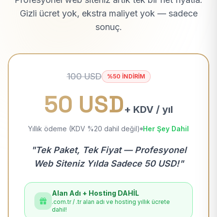
Gizli ücret yok, ekstra maliyet yok — sadece
sonuç.
100 USD
%50 İNDİRİM
50 USD
+ KDV / yıl
Yıllık ödeme (KDV %20 dahil değil)
Her Şey Dahil
"Tek Paket, Tek Fiyat — Profesyonel
Web Siteniz Yılda Sadece 50 USD!"
Alan Adı + Hosting DAHİL
.com.tr / .tr alan adı ve hosting yıllık ücrete
dahil!