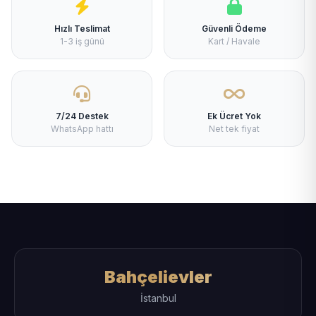
Hızlı Teslimat
Güvenli Ödeme
1-3 iş günü
Kart / Havale
7/24 Destek
Ek Ücret Yok
WhatsApp hattı
Net tek fiyat
Bahçelievler
İstanbul