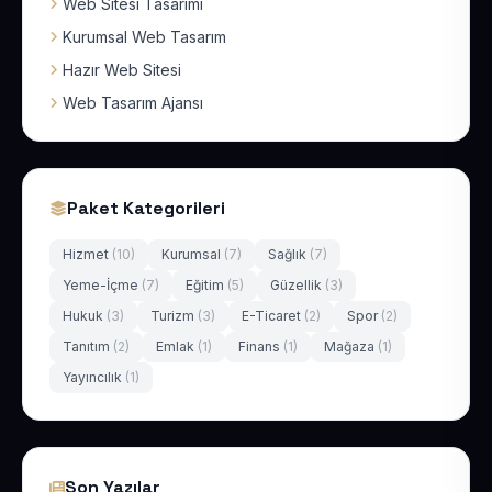
Web Sitesi Tasarımı
Kurumsal Web Tasarım
Hazır Web Sitesi
Web Tasarım Ajansı
Paket Kategorileri
Hizmet
(10)
Kurumsal
(7)
Sağlık
(7)
Yeme-İçme
(7)
Eğitim
(5)
Güzellik
(3)
Hukuk
(3)
Turizm
(3)
E-Ticaret
(2)
Spor
(2)
Tanıtım
(2)
Emlak
(1)
Finans
(1)
Mağaza
(1)
Yayıncılık
(1)
Son Yazılar