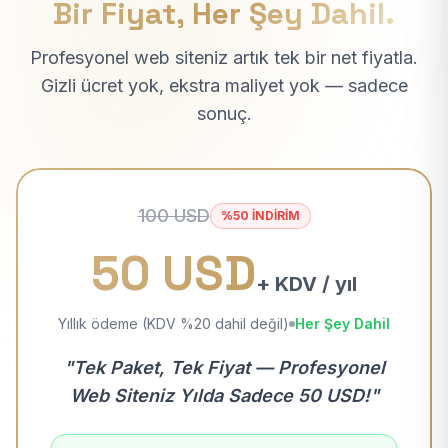
Bir Fiyat, Her Şey Dahil.
Profesyonel web siteniz artık tek bir net fiyatla.
Gizli ücret yok, ekstra maliyet yok — sadece
sonuç.
100 USD
%50 İNDİRİM
50 USD
+ KDV / yıl
Yıllık ödeme (KDV %20 dahil değil)
Her Şey Dahil
"Tek Paket, Tek Fiyat — Profesyonel
Web Siteniz Yılda Sadece 50 USD!"