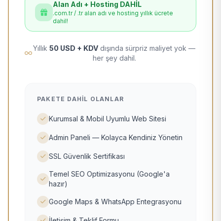
Alan Adı + Hosting DAHİL
.com.tr / .tr alan adı ve hosting yıllık ücrete
dahil!
Yıllık
50 USD + KDV
dışında sürpriz maliyet yok —
her şey dahil.
PAKETE DAHIL OLANLAR
Kurumsal & Mobil Uyumlu Web Sitesi
Admin Paneli — Kolayca Kendiniz Yönetin
SSL Güvenlik Sertifikası
Temel SEO Optimizasyonu (Google'a
hazır)
Google Maps & WhatsApp Entegrasyonu
İletişim & Teklif Formu