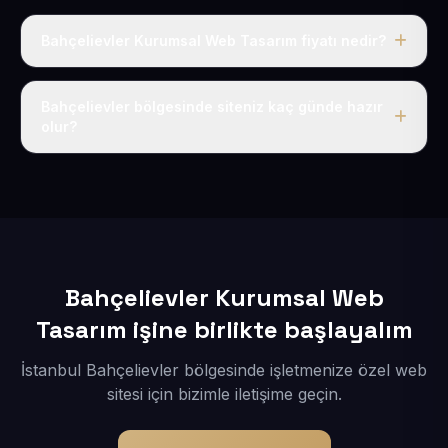
Bahçelievler Kurumsal Web Tasarım fiyatı nedir?
Tek fiyat uygulanır: yıllık 50 USD + KDV. Bu bedele alan
adı, hosting, SSL ve temel SEO da dahildir.
Bahçelievler bölgesinde siteniz kaç günde hazır
olur?
İçerikleriniz elimize geçtikten sonra siteniz 1-3 iş günü
içerisinde yayına alınır.
Bahçelievler Kurumsal Web
Tasarım işine birlikte başlayalım
İstanbul Bahçelievler bölgesinde işletmenize özel web
sitesi için bizimle iletişime geçin.